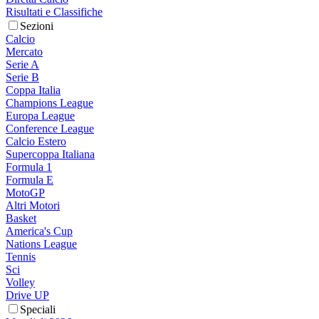
Risultati e Classifiche
Sezioni
Calcio
Mercato
Serie A
Serie B
Coppa Italia
Champions League
Europa League
Conference League
Calcio Estero
Supercoppa Italiana
Formula 1
Formula E
MotoGP
Altri Motori
Basket
America's Cup
Nations League
Tennis
Sci
Volley
Drive UP
Speciali