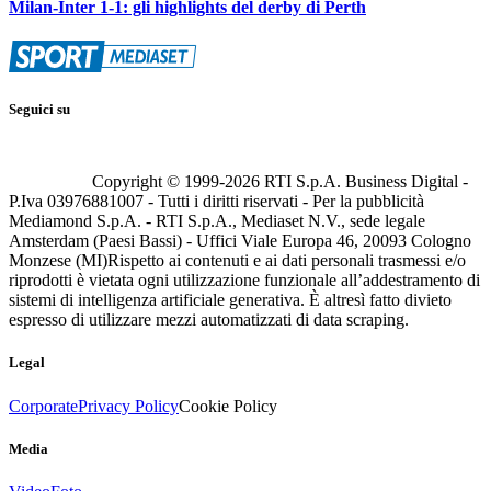
Milan-Inter 1-1: gli highlights del derby di Perth
Seguici su
Copyright © 1999-
2026
RTI S.p.A. Business Digital -
P.Iva 03976881007 - Tutti i diritti riservati - Per la pubblicità
Mediamond S.p.A. - RTI S.p.A., Mediaset N.V., sede legale
Amsterdam (Paesi Bassi) - Uffici Viale Europa 46, 20093 Cologno
Monzese (MI)
Rispetto ai contenuti e ai dati personali trasmessi e/o
riprodotti è vietata ogni utilizzazione funzionale all’addestramento di
sistemi di intelligenza artificiale generativa. È altresì fatto divieto
espresso di utilizzare mezzi automatizzati di data scraping.
Legal
Corporate
Privacy Policy
Cookie Policy
Media