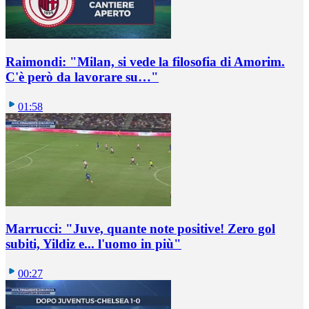
Raimondi: "Milan, si vede la filosofia di Amorim.
C'è però da lavorare su…"
01:58
Marrucci: "Juve, quante note positive! Zero gol
subiti, Yildiz e... l'uomo in più"
00:27