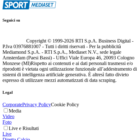
Seguici su
Copyright © 1999-
2026
RTI S.p.A. Business Digital -
P.Iva 03976881007 - Tutti i diritti riservati - Per la pubblicità
Mediamond S.p.A. - RTI S.p.A., Mediaset N.V., sede legale
Amsterdam (Paesi Bassi) - Uffici Viale Europa 46, 20093 Cologno
Monzese (MI)
Rispetto ai contenuti e ai dati personali trasmessi e/o
riprodotti è vietata ogni utilizzazione funzionale all’addestramento di
sistemi di intelligenza artificiale generativa. È altresì fatto divieto
espresso di utilizzare mezzi automatizzati di data scraping.
Legal
Corporate
Privacy Policy
Cookie Policy
Media
Video
Foto
Live e Risultati
Live
Diretta Calcio