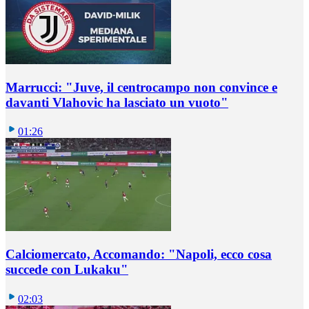
Marrucci: "Juve, il centrocampo non convince e
davanti Vlahovic ha lasciato un vuoto"
01:26
Calciomercato, Accomando: "Napoli, ecco cosa
succede con Lukaku"
02:03