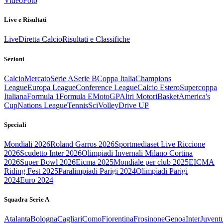
Video
Foto
Live e Risultati
Live
Diretta Calcio
Risultati e Classifiche
Sezioni
Calcio
Mercato
Serie A
Serie B
Coppa Italia
Champions
League
Europa League
Conference League
Calcio Estero
Supercoppa
Italiana
Formula 1
Formula E
MotoGP
Altri Motori
Basket
America's
Cup
Nations League
Tennis
Sci
Volley
Drive UP
Speciali
Mondiali 2026
Roland Garros 2026
Sportmediaset Live Riccione
2026
Scudetto Inter 2026
Olimpiadi Invernali Milano Cortina
2026
Super Bowl 2026
Eicma 2025
Mondiale per club 2025
EICMA
Riding Fest 2025
Paralimpiadi Parigi 2024
Olimpiadi Parigi
2024
Euro 2024
Squadra Serie A
Atalanta
Bologna
Cagliari
Como
Fiorentina
Frosinone
Genoa
Inter
Juvent