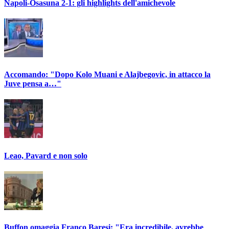
Napoli-Osasuna 2-1: gli highlights dell'amichevole
Accomando: "Dopo Kolo Muani e Alajbegovic, in attacco la
Juve pensa a…"
Leao, Pavard e non solo
Buffon omaggia Franco Baresi: "Era incredibile, avrebbe