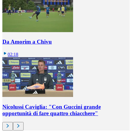
Da Amorim a Chivu
02:18
Nicolussi Caviglia: "Con Guccini grande
opportunità di fare quattro chiacchere"