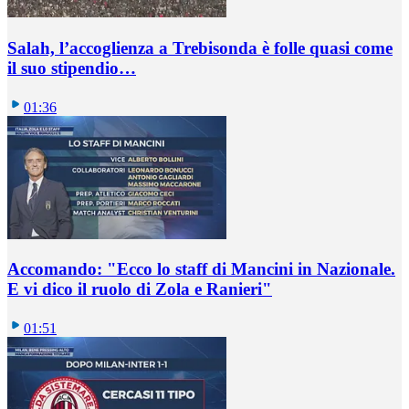
Salah, l’accoglienza a Trebisonda è folle quasi come
il suo stipendio…
01:36
Accomando: "Ecco lo staff di Mancini in Nazionale.
E vi dico il ruolo di Zola e Ranieri"
01:51