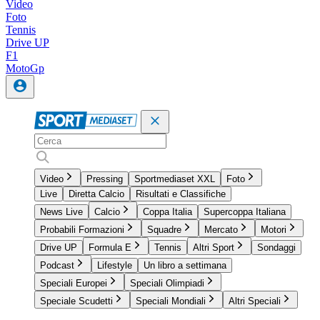
Video
Foto
Tennis
Drive UP
F1
MotoGp
Video
Pressing
Sportmediaset XXL
Foto
Live
Diretta Calcio
Risultati e Classifiche
News Live
Calcio
Coppa Italia
Supercoppa Italiana
Probabili Formazioni
Squadre
Mercato
Motori
Drive UP
Formula E
Tennis
Altri Sport
Sondaggi
Podcast
Lifestyle
Un libro a settimana
Speciali Europei
Speciali Olimpiadi
Speciale Scudetti
Speciali Mondiali
Altri Speciali