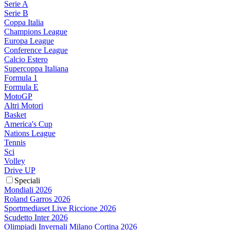
Serie A
Serie B
Coppa Italia
Champions League
Europa League
Conference League
Calcio Estero
Supercoppa Italiana
Formula 1
Formula E
MotoGP
Altri Motori
Basket
America's Cup
Nations League
Tennis
Sci
Volley
Drive UP
Speciali
Mondiali 2026
Roland Garros 2026
Sportmediaset Live Riccione 2026
Scudetto Inter 2026
Olimpiadi Invernali Milano Cortina 2026