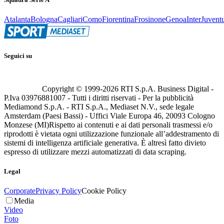
Atalanta
Bologna
Cagliari
Como
Fiorentina
Frosinone
Genoa
Inter
Juvent
Seguici su
Copyright © 1999-
2026
RTI S.p.A. Business Digital -
P.Iva 03976881007 - Tutti i diritti riservati - Per la pubblicità
Mediamond S.p.A. - RTI S.p.A., Mediaset N.V., sede legale
Amsterdam (Paesi Bassi) - Uffici Viale Europa 46, 20093 Cologno
Monzese (MI)
Rispetto ai contenuti e ai dati personali trasmessi e/o
riprodotti è vietata ogni utilizzazione funzionale all’addestramento di
sistemi di intelligenza artificiale generativa. È altresì fatto divieto
espresso di utilizzare mezzi automatizzati di data scraping.
Legal
Corporate
Privacy Policy
Cookie Policy
Media
Video
Foto