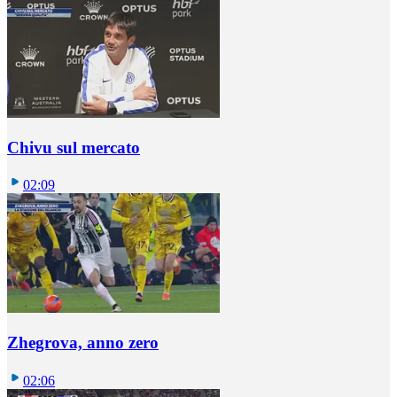
Chivu sul mercato
02:09
Zhegrova, anno zero
02:06