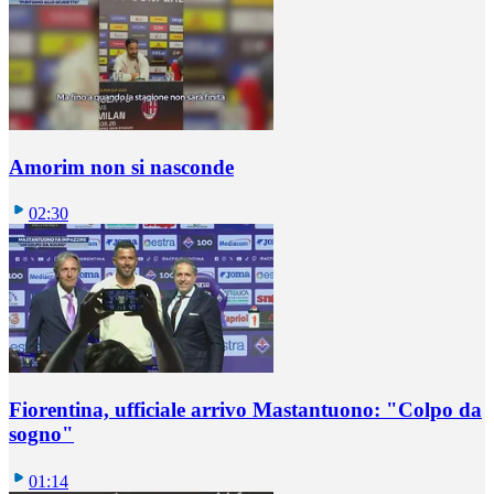
Amorim non si nasconde
02:30
Fiorentina, ufficiale arrivo Mastantuono: "Colpo da
sogno"
01:14