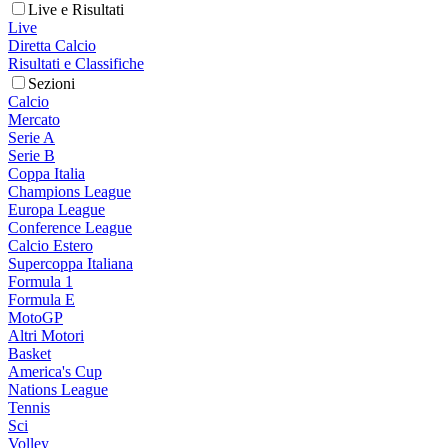
Live e Risultati
Live
Diretta Calcio
Risultati e Classifiche
Sezioni
Calcio
Mercato
Serie A
Serie B
Coppa Italia
Champions League
Europa League
Conference League
Calcio Estero
Supercoppa Italiana
Formula 1
Formula E
MotoGP
Altri Motori
Basket
America's Cup
Nations League
Tennis
Sci
Volley