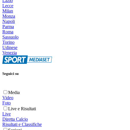
Lazio
Lecce
Milan
Monza
Napoli
Parma
Roma
Sassuolo
Torino
Udinese
Venezia
Seguici su
Media
Video
Foto
Live e Risultati
Live
Diretta Calcio
Risultati e Classifiche