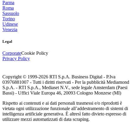
Parma
Roma
Sassuolo
Torino
Udinese
Venezia
Legal
Corporate
Cookie Policy
Privacy Policy
Copyright © 1999-
2026
RTI S.p.A. Business Digital - P.Iva
03976881007 - Tutti i diritti riservati - Per la pubblicità Mediamond
S.p.A. - RTI S.p.A., Mediaset N.V., sede legale Amsterdam (Paesi
Bassi) - Uffici Viale Europa 46, 20093 Cologno Monzese (MI)
Rispetto ai contenuti e ai dati personali trasmessi e/o riprodotti è
vietata ogni utilizzazione funzionale all’addestramento di sistemi di
intelligenza artificiale generativa. È altresì fatto divieto espresso di
utilizzare mezzi automatizzati di data scraping.