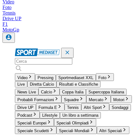
Video
Foto
Tennis
Drive UP
F1
MotoGp
Video
Pressing
Sportmediaset XXL
Foto
Live
Diretta Calcio
Risultati e Classifiche
News Live
Calcio
Coppa Italia
Supercoppa Italiana
Probabili Formazioni
Squadre
Mercato
Motori
Drive UP
Formula E
Tennis
Altri Sport
Sondaggi
Podcast
Lifestyle
Un libro a settimana
Speciali Europei
Speciali Olimpiadi
Speciale Scudetti
Speciali Mondiali
Altri Speciali