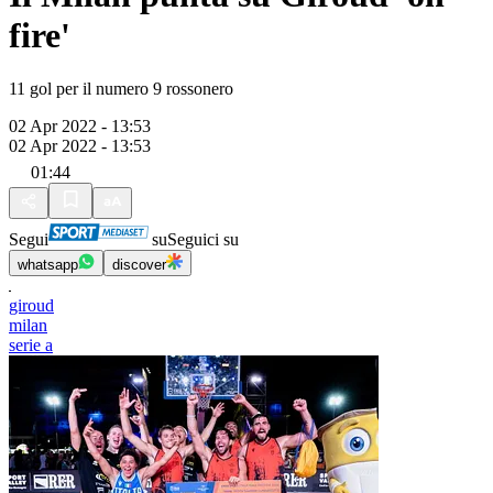
fire'
11 gol per il numero 9 rossonero
02 Apr 2022 - 13:53
02 Apr 2022 - 13:53
01:44
Segui
su
Seguici su
whatsapp
discover
giroud
milan
serie a