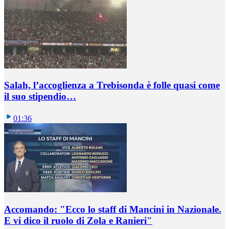
Salah, l’accoglienza a Trebisonda è folle quasi come
il suo stipendio…
01:36
Accomando: "Ecco lo staff di Mancini in Nazionale.
E vi dico il ruolo di Zola e Ranieri"