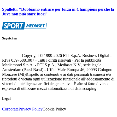
Spalletti: "Dobbiamo entrare per forza in Champions perché la
Juve non può stare fuori"
Seguici su
Copyright © 1999-
2026
RTI S.p.A. Business Digital -
P.Iva 03976881007 - Tutti i diritti riservati - Per la pubblicità
Mediamond S.p.A. - RTI S.p.A., Mediaset N.V., sede legale
Amsterdam (Paesi Bassi) - Uffici Viale Europa 46, 20093 Cologno
Monzese (MI)
Rispetto ai contenuti e ai dati personali trasmessi e/o
riprodotti è vietata ogni utilizzazione funzionale all’addestramento di
sistemi di intelligenza artificiale generativa. È altresì fatto divieto
espresso di utilizzare mezzi automatizzati di data scraping.
Legal
Corporate
Privacy Policy
Cookie Policy