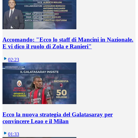
Accomando: "Ecco lo staff di Mancini in Nazionale.
E vi dico il ruolo di Zola e Ranieri"
02:23
Ecco la nuova strategia del Galatasaray per
convincere Leao e il Milan
01:33