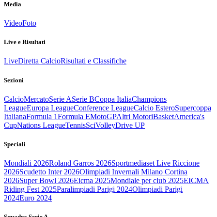
Media
Video
Foto
Live e Risultati
Live
Diretta Calcio
Risultati e Classifiche
Sezioni
Calcio
Mercato
Serie A
Serie B
Coppa Italia
Champions
League
Europa League
Conference League
Calcio Estero
Supercoppa
Italiana
Formula 1
Formula E
MotoGP
Altri Motori
Basket
America's
Cup
Nations League
Tennis
Sci
Volley
Drive UP
Speciali
Mondiali 2026
Roland Garros 2026
Sportmediaset Live Riccione
2026
Scudetto Inter 2026
Olimpiadi Invernali Milano Cortina
2026
Super Bowl 2026
Eicma 2025
Mondiale per club 2025
EICMA
Riding Fest 2025
Paralimpiadi Parigi 2024
Olimpiadi Parigi
2024
Euro 2024
Squadra Serie A