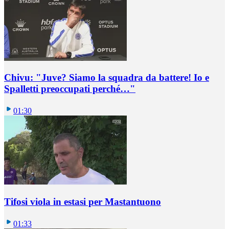
Chivu: "Juve? Siamo la squadra da battere! Io e
Spalletti preoccupati perché…"
01:30
Tifosi viola in estasi per Mastantuono
01:33