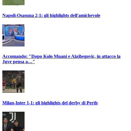
Napoli-Osasuna 2-1: gli highlights dell'amichevole
Accomando: "Dopo Kolo Muani e Alajbegovic, in attacco la
Juve pensa a…"
Milan-Inter 1-1: gli highlights del derby di Perth