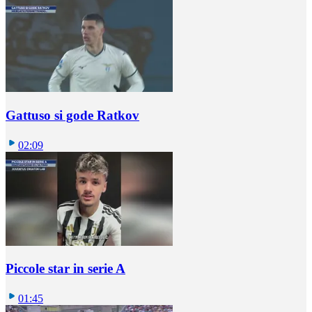
Gattuso si gode Ratkov
02:09
Piccole star in serie A
01:45