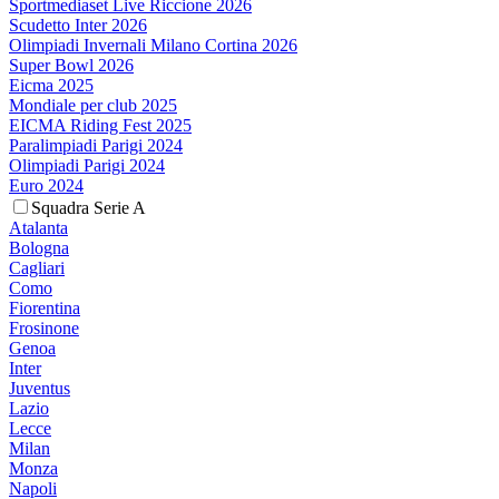
Sportmediaset Live Riccione 2026
Scudetto Inter 2026
Olimpiadi Invernali Milano Cortina 2026
Super Bowl 2026
Eicma 2025
Mondiale per club 2025
EICMA Riding Fest 2025
Paralimpiadi Parigi 2024
Olimpiadi Parigi 2024
Euro 2024
Squadra Serie A
Atalanta
Bologna
Cagliari
Como
Fiorentina
Frosinone
Genoa
Inter
Juventus
Lazio
Lecce
Milan
Monza
Napoli