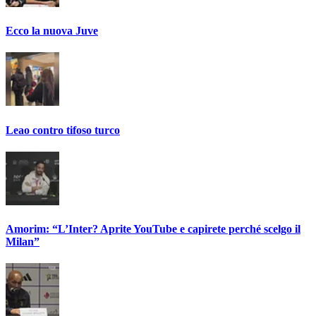
Ecco la nuova Juve
Leao contro tifoso turco
Amorim: “L’Inter? Aprite YouTube e capirete perché scelgo il
Milan”