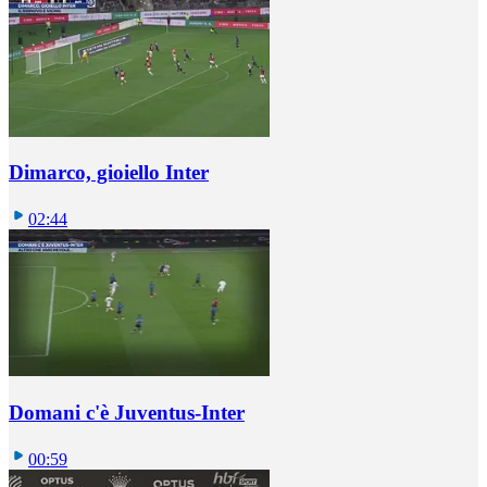
Dimarco, gioiello Inter
02:44
Domani c'è Juventus-Inter
00:59