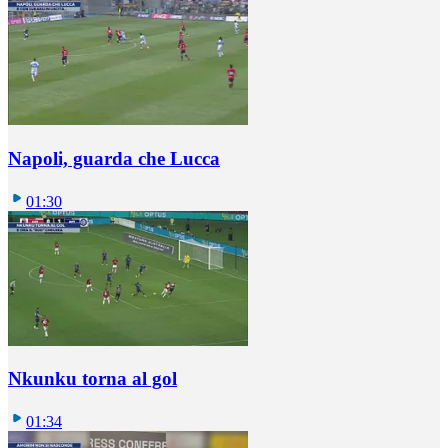
Napoli, guarda che Lucca
01:30
Nkunku torna al gol
01:34