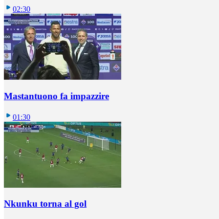
02:30
Mastantuono fa impazzire
01:30
Nkunku torna al gol