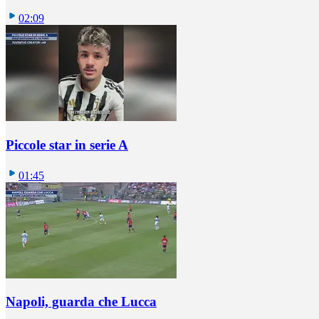
02:09
Piccole star in serie A
01:45
Napoli, guarda che Lucca