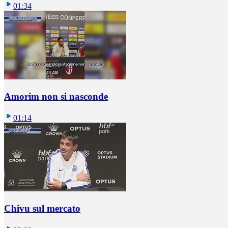
01:34
Amorim non si nasconde
01:14
Chivu sul mercato