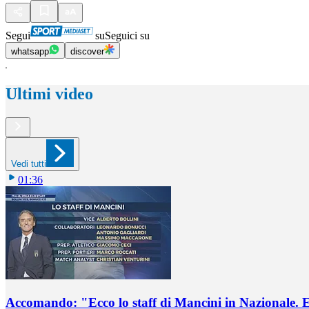
Segui
su
Seguici su
whatsapp
discover
Ultimi video
Vedi tutti
01:36
Accomando: "Ecco lo staff di Mancini in Nazionale. E 