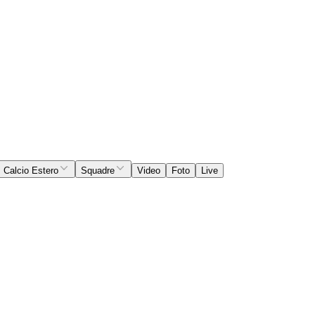
Calcio Estero
Squadre
Video
Foto
Live