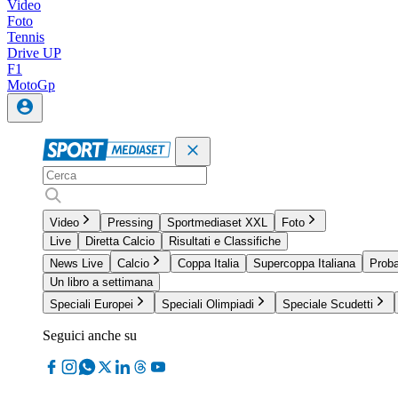
Video
Foto
Tennis
Drive UP
F1
MotoGp
Video
Pressing
Sportmediaset XXL
Foto
Live
Diretta Calcio
Risultati e Classifiche
News Live
Calcio
Coppa Italia
Supercoppa Italiana
Proba
Un libro a settimana
Speciali Europei
Speciali Olimpiadi
Speciale Scudetti
Seguici anche su