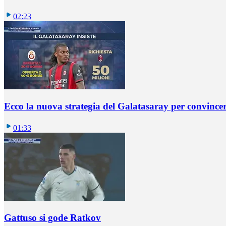
02:23
Ecco la nuova strategia del Galatasaray per convincer
01:33
Gattuso si gode Ratkov