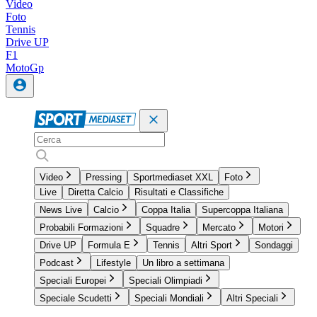
Video
Foto
Tennis
Drive UP
F1
MotoGp
Video
Pressing
Sportmediaset XXL
Foto
Live
Diretta Calcio
Risultati e Classifiche
News Live
Calcio
Coppa Italia
Supercoppa Italiana
Probabili Formazioni
Squadre
Mercato
Motori
Drive UP
Formula E
Tennis
Altri Sport
Sondaggi
Podcast
Lifestyle
Un libro a settimana
Speciali Europei
Speciali Olimpiadi
Speciale Scudetti
Speciali Mondiali
Altri Speciali