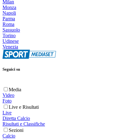
Milan
Monza
Napoli
Parma
Roma
Sassuolo
Torino
Udinese
Venezia
Seguici su
Media
Video
Foto
Live e Risultati
Live
Diretta Calcio
Risultati e Classifiche
Sezioni
Calcio