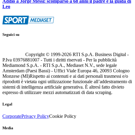
Addio a Jorge Messi: scomparso a 68 anni il padre e la guida di
Leo
Seguici su
Copyright © 1999-
2026
RTI S.p.A. Business Digital -
P.Iva 03976881007 - Tutti i diritti riservati - Per la pubblicità
Mediamond S.p.A. - RTI S.p.A., Mediaset N.V., sede legale
Amsterdam (Paesi Bassi) - Uffici Viale Europa 46, 20093 Cologno
Monzese (MI)
Rispetto ai contenuti e ai dati personali trasmessi e/o
riprodotti è vietata ogni utilizzazione funzionale all’addestramento di
sistemi di intelligenza artificiale generativa. È altresì fatto divieto
espresso di utilizzare mezzi automatizzati di data scraping.
Legal
Corporate
Privacy Policy
Cookie Policy
Media