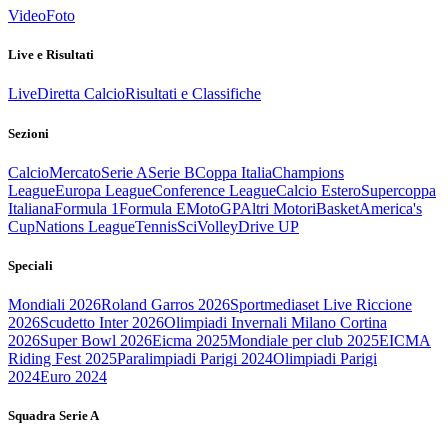
Video
Foto
Live e Risultati
Live
Diretta Calcio
Risultati e Classifiche
Sezioni
Calcio
Mercato
Serie A
Serie B
Coppa Italia
Champions
League
Europa League
Conference League
Calcio Estero
Supercoppa
Italiana
Formula 1
Formula E
MotoGP
Altri Motori
Basket
America's
Cup
Nations League
Tennis
Sci
Volley
Drive UP
Speciali
Mondiali 2026
Roland Garros 2026
Sportmediaset Live Riccione
2026
Scudetto Inter 2026
Olimpiadi Invernali Milano Cortina
2026
Super Bowl 2026
Eicma 2025
Mondiale per club 2025
EICMA
Riding Fest 2025
Paralimpiadi Parigi 2024
Olimpiadi Parigi
2024
Euro 2024
Squadra Serie A