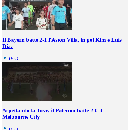
Il Bayern batte 2-1 l'Aston Villa, in gol Kim e Luis
Diaz
03:33
Aspettando la Juve, il Palermo batte 2-0 il
Melbourne City
02:23