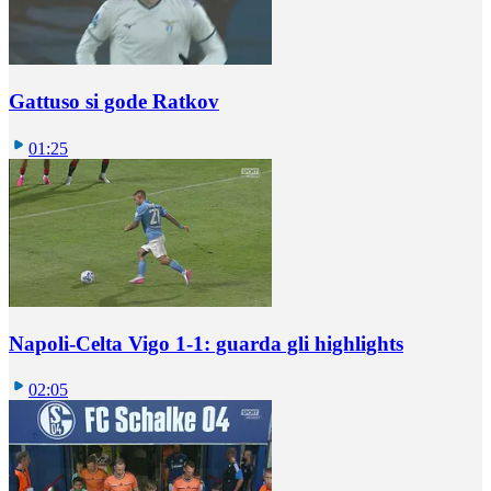
Gattuso si gode Ratkov
01:25
Napoli-Celta Vigo 1-1: guarda gli highlights
02:05