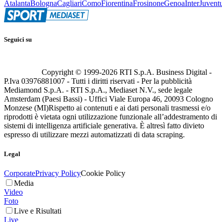
Atalanta
Bologna
Cagliari
Como
Fiorentina
Frosinone
Genoa
Inter
Juvent
Seguici su
Copyright © 1999-
2026
RTI S.p.A. Business Digital -
P.Iva 03976881007 - Tutti i diritti riservati - Per la pubblicità
Mediamond S.p.A. - RTI S.p.A., Mediaset N.V., sede legale
Amsterdam (Paesi Bassi) - Uffici Viale Europa 46, 20093 Cologno
Monzese (MI)
Rispetto ai contenuti e ai dati personali trasmessi e/o
riprodotti è vietata ogni utilizzazione funzionale all’addestramento di
sistemi di intelligenza artificiale generativa. È altresì fatto divieto
espresso di utilizzare mezzi automatizzati di data scraping.
Legal
Corporate
Privacy Policy
Cookie Policy
Media
Video
Foto
Live e Risultati
Live