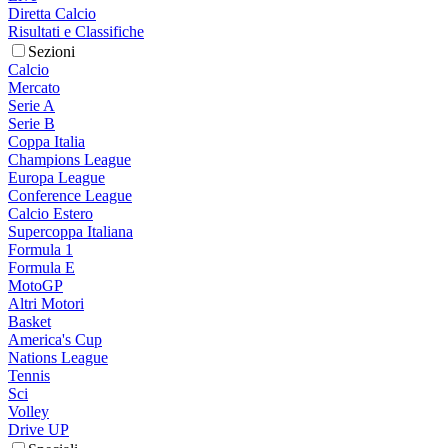
Diretta Calcio
Risultati e Classifiche
Sezioni
Calcio
Mercato
Serie A
Serie B
Coppa Italia
Champions League
Europa League
Conference League
Calcio Estero
Supercoppa Italiana
Formula 1
Formula E
MotoGP
Altri Motori
Basket
America's Cup
Nations League
Tennis
Sci
Volley
Drive UP