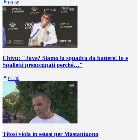
00:59
Chivu: "Juve? Siamo la squadra da battere! Io e
Spalletti preoccupati perché…"
01:30
Tifosi viola in estasi per Mastantuono