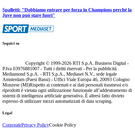
Spalletti: "Dobbiamo entrare per forza in Champions perché la
Juve non può stare fuori"
Seguici su
Copyright © 1999-
2026
RTI S.p.A. Business Digital -
P.Iva 03976881007 - Tutti i diritti riservati - Per la pubblicità
Mediamond S.p.A. - RTI S.p.A., Mediaset N.V., sede legale
Amsterdam (Paesi Bassi) - Uffici Viale Europa 46, 20093 Cologno
Monzese (MI)
Rispetto ai contenuti e ai dati personali trasmessi e/o
riprodotti è vietata ogni utilizzazione funzionale all’addestramento di
sistemi di intelligenza artificiale generativa. È altresì fatto divieto
espresso di utilizzare mezzi automatizzati di data scraping.
Legal
Corporate
Privacy Policy
Cookie Policy