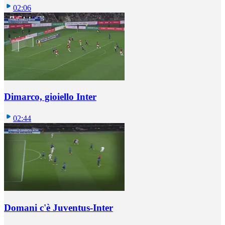
02:06
Dimarco, gioiello Inter
02:44
Domani c'è Juventus-Inter