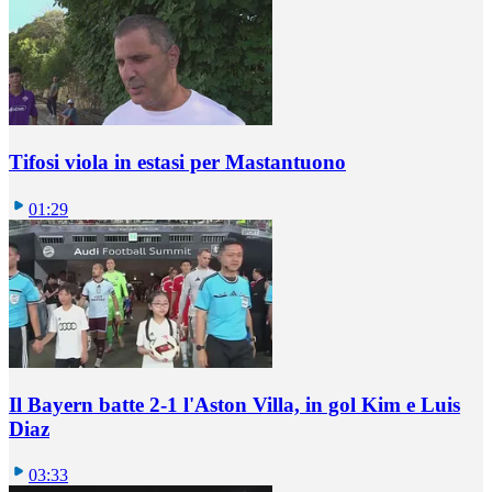
Tifosi viola in estasi per Mastantuono
01:29
Il Bayern batte 2-1 l'Aston Villa, in gol Kim e Luis
Diaz
03:33