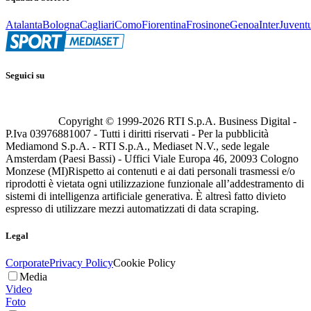
Atalanta
Bologna
Cagliari
Como
Fiorentina
Frosinone
Genoa
Inter
Juvent
Seguici su
Copyright © 1999-
2026
RTI S.p.A. Business Digital -
P.Iva 03976881007 - Tutti i diritti riservati - Per la pubblicità
Mediamond S.p.A. - RTI S.p.A., Mediaset N.V., sede legale
Amsterdam (Paesi Bassi) - Uffici Viale Europa 46, 20093 Cologno
Monzese (MI)
Rispetto ai contenuti e ai dati personali trasmessi e/o
riprodotti è vietata ogni utilizzazione funzionale all’addestramento di
sistemi di intelligenza artificiale generativa. È altresì fatto divieto
espresso di utilizzare mezzi automatizzati di data scraping.
Legal
Corporate
Privacy Policy
Cookie Policy
Media
Video
Foto