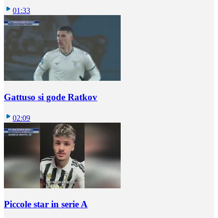
01:33
Gattuso si gode Ratkov
02:09
Piccole star in serie A