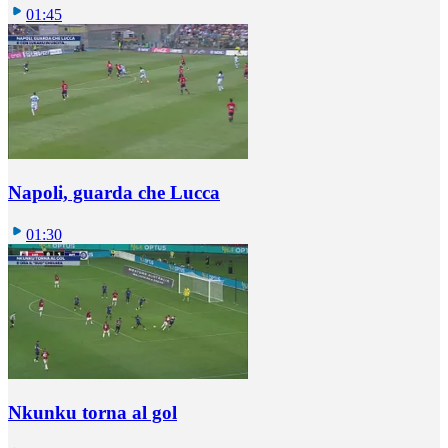
01:45
Napoli, guarda che Lucca
01:30
Nkunku torna al gol