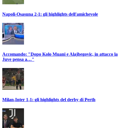
Napoli-Osasuna 2-1: gli highlights dell'amichevole
Accomando: "Dopo Kolo Muani e Alajbegovic, in attacco la
Juve pensa a…"
Milan-Inter 1-1: gli highlights del derby di Perth