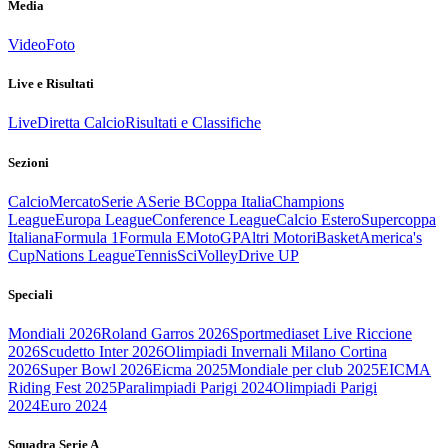
Media
Video
Foto
Live e Risultati
Live
Diretta Calcio
Risultati e Classifiche
Sezioni
Calcio
Mercato
Serie A
Serie B
Coppa Italia
Champions
League
Europa League
Conference League
Calcio Estero
Supercoppa
Italiana
Formula 1
Formula E
MotoGP
Altri Motori
Basket
America's
Cup
Nations League
Tennis
Sci
Volley
Drive UP
Speciali
Mondiali 2026
Roland Garros 2026
Sportmediaset Live Riccione
2026
Scudetto Inter 2026
Olimpiadi Invernali Milano Cortina
2026
Super Bowl 2026
Eicma 2025
Mondiale per club 2025
EICMA
Riding Fest 2025
Paralimpiadi Parigi 2024
Olimpiadi Parigi
2024
Euro 2024
Squadra Serie A