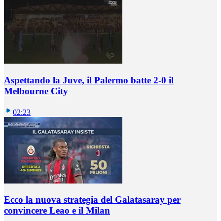
Aspettando la Juve, il Palermo batte 2-0 il
Melbourne City
02:23
Ecco la nuova strategia del Galatasaray per
convincere Leao e il Milan