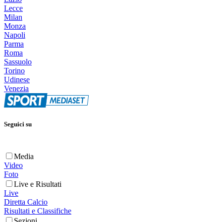
Lecce
Milan
Monza
Napoli
Parma
Roma
Sassuolo
Torino
Udinese
Venezia
Seguici su
Media
Video
Foto
Live e Risultati
Live
Diretta Calcio
Risultati e Classifiche
Sezioni