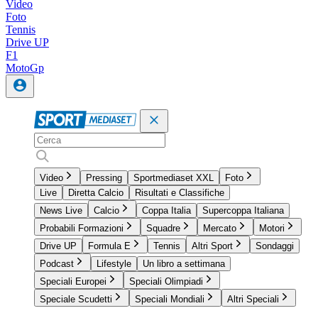
Video
Foto
Tennis
Drive UP
F1
MotoGp
Video
Pressing
Sportmediaset XXL
Foto
Live
Diretta Calcio
Risultati e Classifiche
News Live
Calcio
Coppa Italia
Supercoppa Italiana
Probabili Formazioni
Squadre
Mercato
Motori
Drive UP
Formula E
Tennis
Altri Sport
Sondaggi
Podcast
Lifestyle
Un libro a settimana
Speciali Europei
Speciali Olimpiadi
Speciale Scudetti
Speciali Mondiali
Altri Speciali