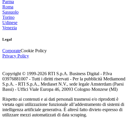
Parma
Roma
Sassuolo
Torino
Udinese
Venezia
Legal
Corporate
Cookie Policy
Privacy Policy
Copyright © 1999-
2026
RTI S.p.A. Business Digital - P.Iva
03976881007 - Tutti i diritti riservati - Per la pubblicità Mediamond
S.p.A. - RTI S.p.A., Mediaset N.V., sede legale Amsterdam (Paesi
Bassi) - Uffici Viale Europa 46, 20093 Cologno Monzese (MI)
Rispetto ai contenuti e ai dati personali trasmessi e/o riprodotti è
vietata ogni utilizzazione funzionale all’addestramento di sistemi di
intelligenza artificiale generativa. È altresì fatto divieto espresso di
utilizzare mezzi automatizzati di data scraping.