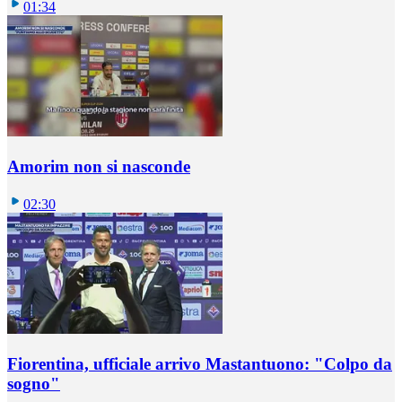
01:34
Amorim non si nasconde
02:30
Fiorentina, ufficiale arrivo Mastantuono: "Colpo da
sogno"