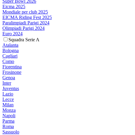
Super Bowl 2026
Eicma 2025
Mondiale per club 2025
EICMA Riding Fest 2025
Paralimpiadi Parigi 2024
Olimpiadi Parigi 2024
Euro 2024
Squadra Serie A
Atalanta
Bologna
Cagliari
Como
Fiorentina
Frosinone
Genoa
Inter
Juventus
Lazio
Lecce
Milan
Monza
Napoli
Parma
Roma
Sassuolo