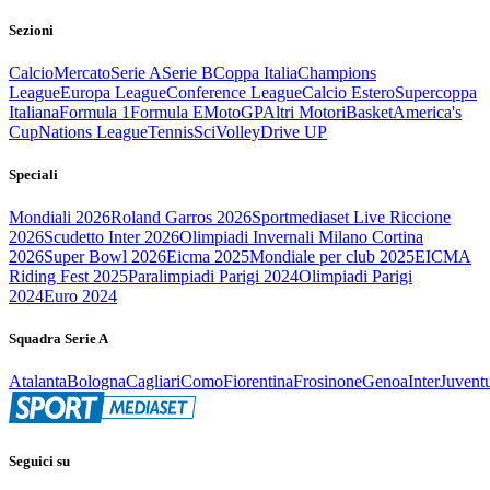
Sezioni
Calcio
Mercato
Serie A
Serie B
Coppa Italia
Champions
League
Europa League
Conference League
Calcio Estero
Supercoppa
Italiana
Formula 1
Formula E
MotoGP
Altri Motori
Basket
America's
Cup
Nations League
Tennis
Sci
Volley
Drive UP
Speciali
Mondiali 2026
Roland Garros 2026
Sportmediaset Live Riccione
2026
Scudetto Inter 2026
Olimpiadi Invernali Milano Cortina
2026
Super Bowl 2026
Eicma 2025
Mondiale per club 2025
EICMA
Riding Fest 2025
Paralimpiadi Parigi 2024
Olimpiadi Parigi
2024
Euro 2024
Squadra Serie A
Atalanta
Bologna
Cagliari
Como
Fiorentina
Frosinone
Genoa
Inter
Juvent
Seguici su