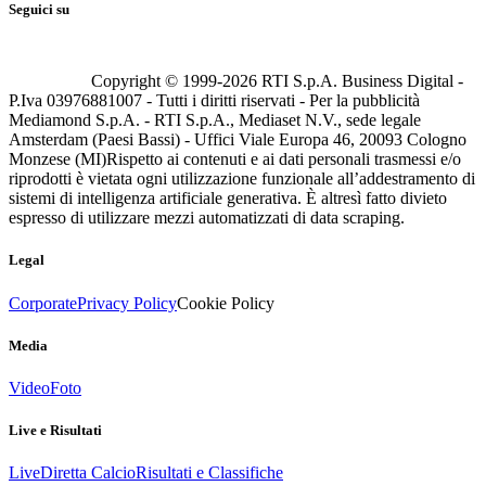
Seguici su
Copyright © 1999-
2026
RTI S.p.A. Business Digital -
P.Iva 03976881007 - Tutti i diritti riservati - Per la pubblicità
Mediamond S.p.A. - RTI S.p.A., Mediaset N.V., sede legale
Amsterdam (Paesi Bassi) - Uffici Viale Europa 46, 20093 Cologno
Monzese (MI)
Rispetto ai contenuti e ai dati personali trasmessi e/o
riprodotti è vietata ogni utilizzazione funzionale all’addestramento di
sistemi di intelligenza artificiale generativa. È altresì fatto divieto
espresso di utilizzare mezzi automatizzati di data scraping.
Legal
Corporate
Privacy Policy
Cookie Policy
Media
Video
Foto
Live e Risultati
Live
Diretta Calcio
Risultati e Classifiche