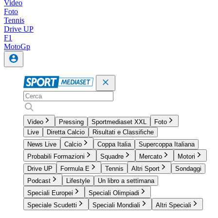
Video
Foto
Tennis
Drive UP
F1
MotoGp
Video
Pressing
Sportmediaset XXL
Foto
Live
Diretta Calcio
Risultati e Classifiche
News Live
Calcio
Coppa Italia
Supercoppa Italiana
Probabili Formazioni
Squadre
Mercato
Motori
Drive UP
Formula E
Tennis
Altri Sport
Sondaggi
Podcast
Lifestyle
Un libro a settimana
Speciali Europei
Speciali Olimpiadi
Speciale Scudetti
Speciali Mondiali
Altri Speciali