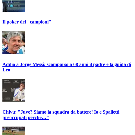
Il poker dei "campioni"
Addio a Jorge Messi: scomparso a 68 anni il padre e la guida di
Leo
Chivu: "Juve? Siamo la squadra da battere! Io e Spalletti
preoccupati perché…"