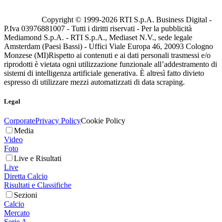
Copyright © 1999-
2026
RTI S.p.A. Business Digital -
P.Iva 03976881007 - Tutti i diritti riservati - Per la pubblicità
Mediamond S.p.A. - RTI S.p.A., Mediaset N.V., sede legale
Amsterdam (Paesi Bassi) - Uffici Viale Europa 46, 20093 Cologno
Monzese (MI)
Rispetto ai contenuti e ai dati personali trasmessi e/o
riprodotti è vietata ogni utilizzazione funzionale all’addestramento di
sistemi di intelligenza artificiale generativa. È altresì fatto divieto
espresso di utilizzare mezzi automatizzati di data scraping.
Legal
Corporate
Privacy Policy
Cookie Policy
Media
Video
Foto
Live e Risultati
Live
Diretta Calcio
Risultati e Classifiche
Sezioni
Calcio
Mercato
Serie A