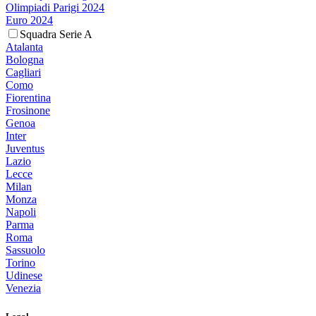
Olimpiadi Parigi 2024
Euro 2024
Squadra Serie A
Atalanta
Bologna
Cagliari
Como
Fiorentina
Frosinone
Genoa
Inter
Juventus
Lazio
Lecce
Milan
Monza
Napoli
Parma
Roma
Sassuolo
Torino
Udinese
Venezia