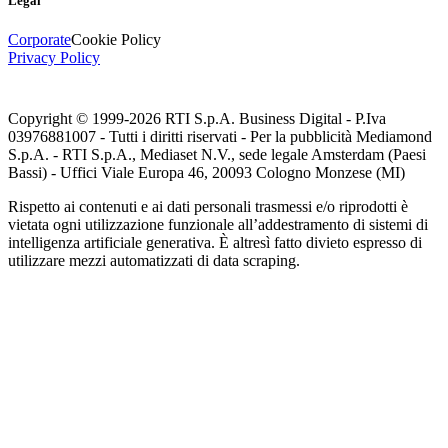
Legal
Corporate
Cookie Policy
Privacy Policy
Copyright © 1999-
2026
RTI S.p.A. Business Digital - P.Iva
03976881007 - Tutti i diritti riservati - Per la pubblicità Mediamond
S.p.A. - RTI S.p.A., Mediaset N.V., sede legale Amsterdam (Paesi
Bassi) - Uffici Viale Europa 46, 20093 Cologno Monzese (MI)
Rispetto ai contenuti e ai dati personali trasmessi e/o riprodotti è
vietata ogni utilizzazione funzionale all’addestramento di sistemi di
intelligenza artificiale generativa. È altresì fatto divieto espresso di
utilizzare mezzi automatizzati di data scraping.