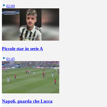
02:09
Piccole star in serie A
01:45
Napoli, guarda che Lucca