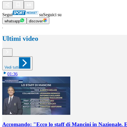
Segui
su
Seguici su
whatsapp
discover
Ultimi video
Vedi tutti
01:36
Accomando: "Ecco lo staff di Mancini in Nazionale. E 