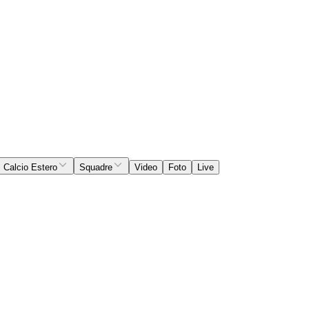
Calcio Estero
Squadre
Video
Foto
Live