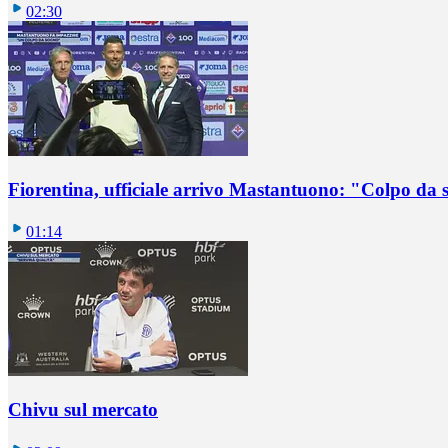
02:30
Fiorentina, ufficiale arrivo Mastantuono: "Colpo da
01:14
Chivu sul mercato