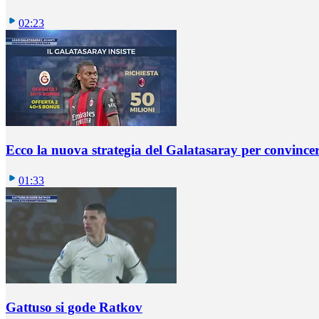
02:23
Ecco la nuova strategia del Galatasaray per convincer
01:33
Gattuso si gode Ratkov