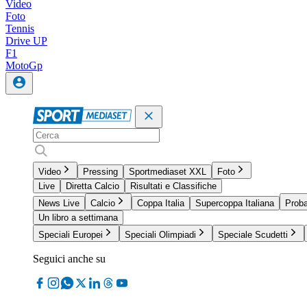
Video
Foto
Tennis
Drive UP
F1
MotoGp
Video
Pressing
Sportmediaset XXL
Foto
Live
Diretta Calcio
Risultati e Classifiche
News Live
Calcio
Coppa Italia
Supercoppa Italiana
Proba
Un libro a settimana
Speciali Europei
Speciali Olimpiadi
Speciale Scudetti
Seguici anche su