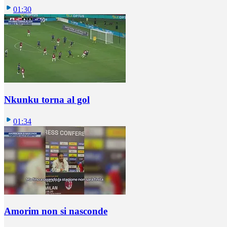
01:30
Nkunku torna al gol
01:34
Amorim non si nasconde