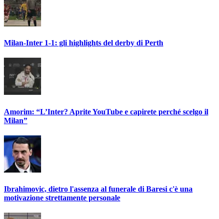
Milan-Inter 1-1: gli highlights del derby di Perth
Amorim: “L’Inter? Aprite YouTube e capirete perché scelgo il
Milan”
Ibrahimovic, dietro l'assenza al funerale di Baresi c'è una
motivazione strettamente personale