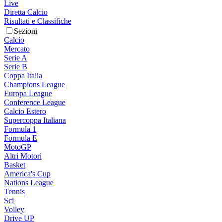
Live
Diretta Calcio
Risultati e Classifiche
Sezioni
Calcio
Mercato
Serie A
Serie B
Coppa Italia
Champions League
Europa League
Conference League
Calcio Estero
Supercoppa Italiana
Formula 1
Formula E
MotoGP
Altri Motori
Basket
America's Cup
Nations League
Tennis
Sci
Volley
Drive UP