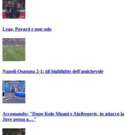
Leao, Pavard e non solo
Napoli-Osasuna 2-1: gli highlights dell'amichevole
Accomando: "Dopo Kolo Muani e Alajbegovic, in attacco la
Juve pensa a…"