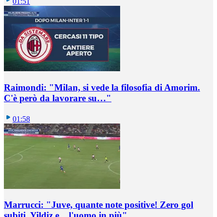
01:51
Raimondi: "Milan, si vede la filosofia di Amorim.
C'è però da lavorare su…"
01:58
Marrucci: "Juve, quante note positive! Zero gol
subiti, Yildiz e... l'uomo in più"