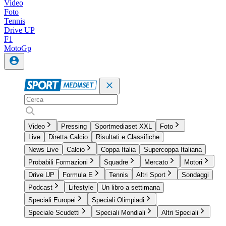
Video
Foto
Tennis
Drive UP
F1
MotoGp
Video
Pressing
Sportmediaset XXL
Foto
Live
Diretta Calcio
Risultati e Classifiche
News Live
Calcio
Coppa Italia
Supercoppa Italiana
Probabili Formazioni
Squadre
Mercato
Motori
Drive UP
Formula E
Tennis
Altri Sport
Sondaggi
Podcast
Lifestyle
Un libro a settimana
Speciali Europei
Speciali Olimpiadi
Speciale Scudetti
Speciali Mondiali
Altri Speciali