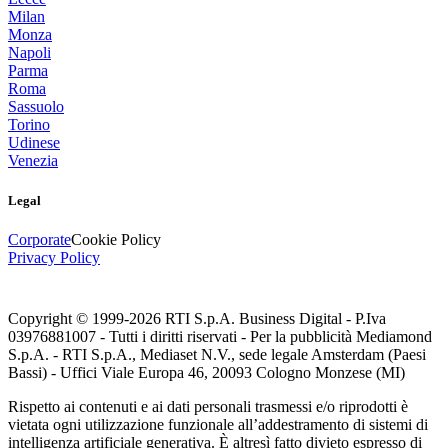
Milan
Monza
Napoli
Parma
Roma
Sassuolo
Torino
Udinese
Venezia
Legal
Corporate
Cookie Policy
Privacy Policy
Copyright © 1999-
2026
RTI S.p.A. Business Digital - P.Iva
03976881007 - Tutti i diritti riservati - Per la pubblicità Mediamond
S.p.A. - RTI S.p.A., Mediaset N.V., sede legale Amsterdam (Paesi
Bassi) - Uffici Viale Europa 46, 20093 Cologno Monzese (MI)
Rispetto ai contenuti e ai dati personali trasmessi e/o riprodotti è
vietata ogni utilizzazione funzionale all’addestramento di sistemi di
intelligenza artificiale generativa. È altresì fatto divieto espresso di