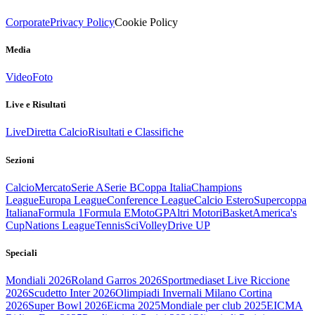
Corporate
Privacy Policy
Cookie Policy
Media
Video
Foto
Live e Risultati
Live
Diretta Calcio
Risultati e Classifiche
Sezioni
Calcio
Mercato
Serie A
Serie B
Coppa Italia
Champions
League
Europa League
Conference League
Calcio Estero
Supercoppa
Italiana
Formula 1
Formula E
MotoGP
Altri Motori
Basket
America's
Cup
Nations League
Tennis
Sci
Volley
Drive UP
Speciali
Mondiali 2026
Roland Garros 2026
Sportmediaset Live Riccione
2026
Scudetto Inter 2026
Olimpiadi Invernali Milano Cortina
2026
Super Bowl 2026
Eicma 2025
Mondiale per club 2025
EICMA