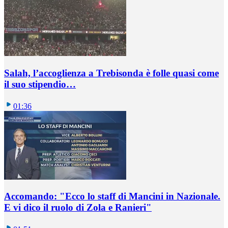
Salah, l’accoglienza a Trebisonda è folle quasi come
il suo stipendio…
01:36
Accomando: "Ecco lo staff di Mancini in Nazionale.
E vi dico il ruolo di Zola e Ranieri"