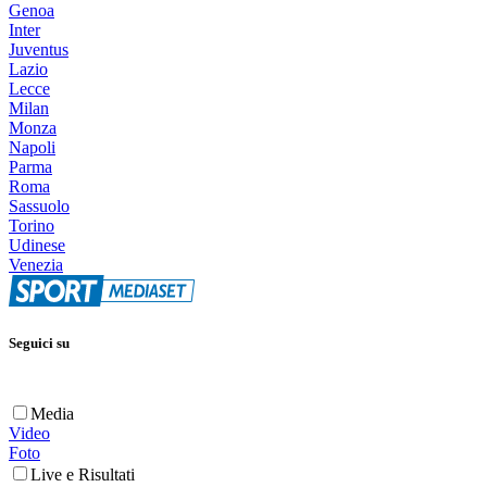
Genoa
Inter
Juventus
Lazio
Lecce
Milan
Monza
Napoli
Parma
Roma
Sassuolo
Torino
Udinese
Venezia
Seguici su
Media
Video
Foto
Live e Risultati