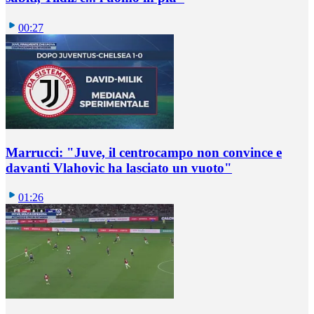
00:27
Marrucci: "Juve, il centrocampo non convince e
davanti Vlahovic ha lasciato un vuoto"
01:26