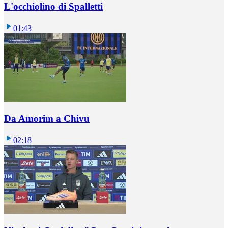
L'occhiolino di Spalletti
01:43
Da Amorim a Chivu
02:18