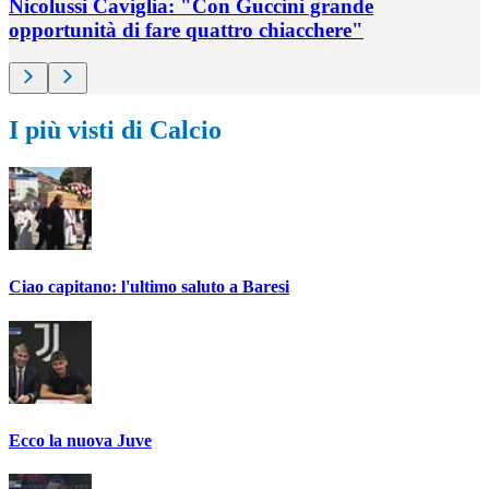
Nicolussi Caviglia: "Con Guccini grande
opportunità di fare quattro chiacchere"
I più visti di Calcio
Ciao capitano: l'ultimo saluto a Baresi
Ecco la nuova Juve