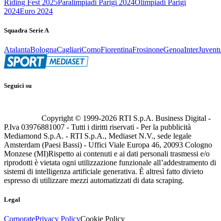
Riding Fest 2025
Paralimpiadi Parigi 2024
Olimpiadi Parigi
2024
Euro 2024
Squadra Serie A
Atalanta
Bologna
Cagliari
Como
Fiorentina
Frosinone
Genoa
Inter
Juvent
Seguici su
Copyright © 1999-
2026
RTI S.p.A. Business Digital -
P.Iva 03976881007 - Tutti i diritti riservati - Per la pubblicità
Mediamond S.p.A. - RTI S.p.A., Mediaset N.V., sede legale
Amsterdam (Paesi Bassi) - Uffici Viale Europa 46, 20093 Cologno
Monzese (MI)
Rispetto ai contenuti e ai dati personali trasmessi e/o
riprodotti è vietata ogni utilizzazione funzionale all’addestramento di
sistemi di intelligenza artificiale generativa. È altresì fatto divieto
espresso di utilizzare mezzi automatizzati di data scraping.
Legal
Corporate
Privacy Policy
Cookie Policy