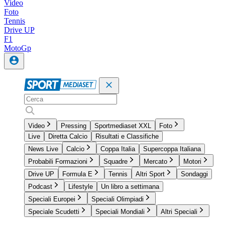
Video
Foto
Tennis
Drive UP
F1
MotoGp
Video
Pressing
Sportmediaset XXL
Foto
Live
Diretta Calcio
Risultati e Classifiche
News Live
Calcio
Coppa Italia
Supercoppa Italiana
Probabili Formazioni
Squadre
Mercato
Motori
Drive UP
Formula E
Tennis
Altri Sport
Sondaggi
Podcast
Lifestyle
Un libro a settimana
Speciali Europei
Speciali Olimpiadi
Speciale Scudetti
Speciali Mondiali
Altri Speciali