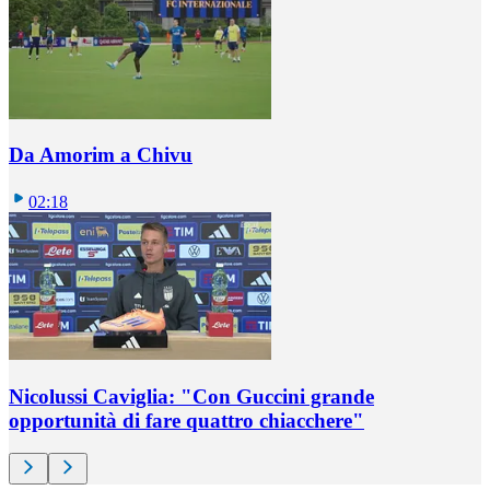
Da Amorim a Chivu
02:18
Nicolussi Caviglia: "Con Guccini grande
opportunità di fare quattro chiacchere"