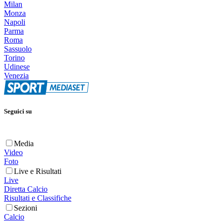
Milan
Monza
Napoli
Parma
Roma
Sassuolo
Torino
Udinese
Venezia
Seguici su
Media
Video
Foto
Live e Risultati
Live
Diretta Calcio
Risultati e Classifiche
Sezioni
Calcio