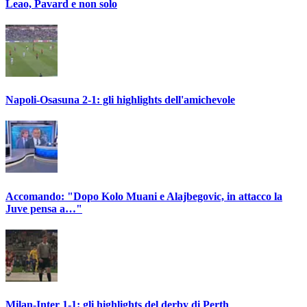
Leao, Pavard e non solo
Napoli-Osasuna 2-1: gli highlights dell'amichevole
Accomando: "Dopo Kolo Muani e Alajbegovic, in attacco la
Juve pensa a…"
Milan-Inter 1-1: gli highlights del derby di Perth