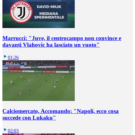
Marrucci: "Juve, il centrocampo non convince e
davanti Vlahovic ha lasciato un vuoto"
01:26
Calciomercato, Accomando: "Napoli, ecco cosa
succede con Lukaku"
02:03