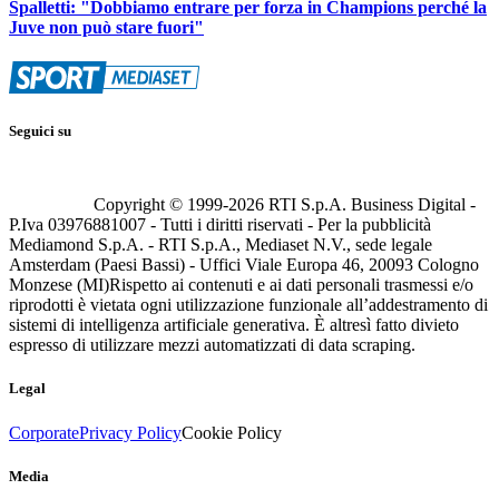
Spalletti: "Dobbiamo entrare per forza in Champions perché la
Juve non può stare fuori"
Seguici su
Copyright © 1999-
2026
RTI S.p.A. Business Digital -
P.Iva 03976881007 - Tutti i diritti riservati - Per la pubblicità
Mediamond S.p.A. - RTI S.p.A., Mediaset N.V., sede legale
Amsterdam (Paesi Bassi) - Uffici Viale Europa 46, 20093 Cologno
Monzese (MI)
Rispetto ai contenuti e ai dati personali trasmessi e/o
riprodotti è vietata ogni utilizzazione funzionale all’addestramento di
sistemi di intelligenza artificiale generativa. È altresì fatto divieto
espresso di utilizzare mezzi automatizzati di data scraping.
Legal
Corporate
Privacy Policy
Cookie Policy
Media