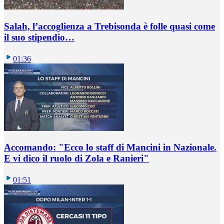
Salah, l’accoglienza a Trebisonda è folle quasi come
il suo stipendio…
01:36
Accomando: "Ecco lo staff di Mancini in Nazionale.
E vi dico il ruolo di Zola e Ranieri"
01:51