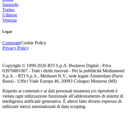
Sassuolo
Torino
Udinese
Venezia
Legal
Corporate
Cookie Policy
Privacy Policy
Copyright © 1999-
2026
RTI S.p.A. Business Digital - P.Iva
03976881007 - Tutti i diritti riservati - Per la pubblicità Mediamond
S.p.A. - RTI S.p.A., Mediaset N.V., sede legale Amsterdam (Paesi
Bassi) - Uffici Viale Europa 46, 20093 Cologno Monzese (MI)
Rispetto ai contenuti e ai dati personali trasmessi e/o riprodotti è
vietata ogni utilizzazione funzionale all’addestramento di sistemi di
intelligenza artificiale generativa. È altresì fatto divieto espresso di
utilizzare mezzi automatizzati di data scraping.