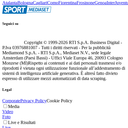
Atalanta
Bologna
Cagliari
Como
Fiorentina
Frosinone
Genoa
Inter
Juvent
Seguici su
Copyright © 1999-
2026
RTI S.p.A. Business Digital -
P.Iva 03976881007 - Tutti i diritti riservati - Per la pubblicità
Mediamond S.p.A. - RTI S.p.A., Mediaset N.V., sede legale
Amsterdam (Paesi Bassi) - Uffici Viale Europa 46, 20093 Cologno
Monzese (MI)
Rispetto ai contenuti e ai dati personali trasmessi e/o
riprodotti è vietata ogni utilizzazione funzionale all’addestramento di
sistemi di intelligenza artificiale generativa. È altresì fatto divieto
espresso di utilizzare mezzi automatizzati di data scraping.
Legal
Corporate
Privacy Policy
Cookie Policy
Media
Video
Foto
Live e Risultati
Live