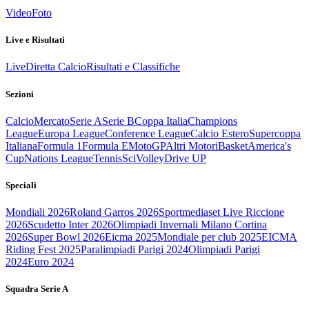
Video
Foto
Live e Risultati
Live
Diretta Calcio
Risultati e Classifiche
Sezioni
Calcio
Mercato
Serie A
Serie B
Coppa Italia
Champions
League
Europa League
Conference League
Calcio Estero
Supercoppa
Italiana
Formula 1
Formula E
MotoGP
Altri Motori
Basket
America's
Cup
Nations League
Tennis
Sci
Volley
Drive UP
Speciali
Mondiali 2026
Roland Garros 2026
Sportmediaset Live Riccione
2026
Scudetto Inter 2026
Olimpiadi Invernali Milano Cortina
2026
Super Bowl 2026
Eicma 2025
Mondiale per club 2025
EICMA
Riding Fest 2025
Paralimpiadi Parigi 2024
Olimpiadi Parigi
2024
Euro 2024
Squadra Serie A