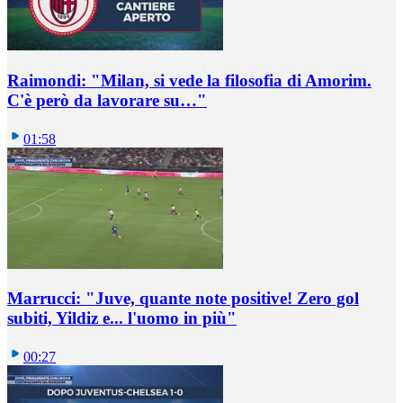
Raimondi: "Milan, si vede la filosofia di Amorim.
C'è però da lavorare su…"
01:58
Marrucci: "Juve, quante note positive! Zero gol
subiti, Yildiz e... l'uomo in più"
00:27