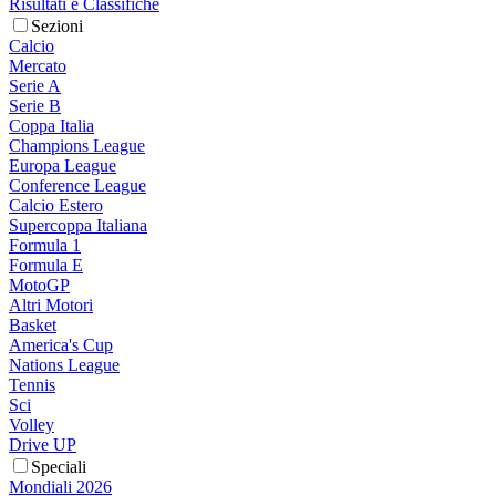
Risultati e Classifiche
Sezioni
Calcio
Mercato
Serie A
Serie B
Coppa Italia
Champions League
Europa League
Conference League
Calcio Estero
Supercoppa Italiana
Formula 1
Formula E
MotoGP
Altri Motori
Basket
America's Cup
Nations League
Tennis
Sci
Volley
Drive UP
Speciali
Mondiali 2026