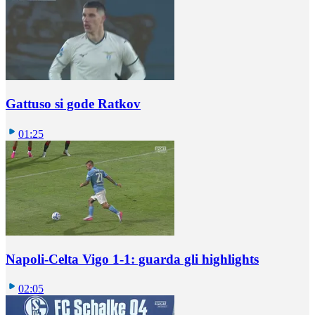
Gattuso si gode Ratkov
01:25
Napoli-Celta Vigo 1-1: guarda gli highlights
02:05