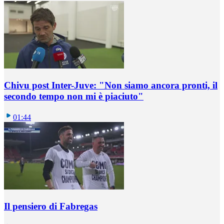
Chivu post Inter-Juve: "Non siamo ancora pronti, il
secondo tempo non mi è piaciuto"
01:44
Il pensiero di Fabregas