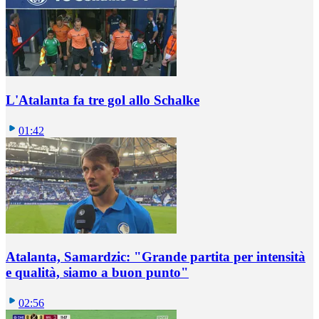
L'Atalanta fa tre gol allo Schalke
01:42
Atalanta, Samardzic: "Grande partita per intensità
e qualità, siamo a buon punto"
02:56