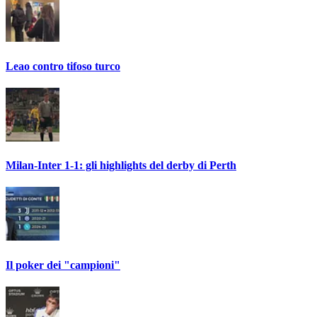
Leao contro tifoso turco
Milan-Inter 1-1: gli highlights del derby di Perth
Il poker dei "campioni"