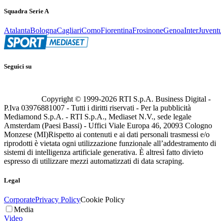
Squadra Serie A
Atalanta
Bologna
Cagliari
Como
Fiorentina
Frosinone
Genoa
Inter
Juvent
Seguici su
Copyright © 1999-
2026
RTI S.p.A. Business Digital -
P.Iva 03976881007 - Tutti i diritti riservati - Per la pubblicità
Mediamond S.p.A. - RTI S.p.A., Mediaset N.V., sede legale
Amsterdam (Paesi Bassi) - Uffici Viale Europa 46, 20093 Cologno
Monzese (MI)
Rispetto ai contenuti e ai dati personali trasmessi e/o
riprodotti è vietata ogni utilizzazione funzionale all’addestramento di
sistemi di intelligenza artificiale generativa. È altresì fatto divieto
espresso di utilizzare mezzi automatizzati di data scraping.
Legal
Corporate
Privacy Policy
Cookie Policy
Media
Video