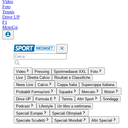
Video
Foto
Tennis
Drive UP
F1
MotoGp
Video
Pressing
Sportmediaset XXL
Foto
Live
Diretta Calcio
Risultati e Classifiche
News Live
Calcio
Coppa Italia
Supercoppa Italiana
Probabili Formazioni
Squadre
Mercato
Motori
Drive UP
Formula E
Tennis
Altri Sport
Sondaggi
Podcast
Lifestyle
Un libro a settimana
Speciali Europei
Speciali Olimpiadi
Speciale Scudetti
Speciali Mondiali
Altri Speciali