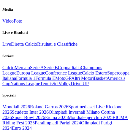
Media
Video
Foto
Live e Risultati
Live
Diretta Calcio
Risultati e Classifiche
Sezioni
Calcio
Mercato
Serie A
Serie B
Coppa Italia
Champions
League
Europa League
Conference League
Calcio Estero
Supercoppa
Italiana
Formula 1
Formula E
MotoGP
Altri Motori
Basket
America's
Cup
Nations League
Tennis
Sci
Volley
Drive UP
Speciali
Mondiali 2026
Roland Garros 2026
Sportmediaset Live Riccione
2026
Scudetto Inter 2026
Olimpiadi Invernali Milano Cortina
2026
Super Bowl 2026
Eicma 2025
Mondiale per club 2025
EICMA
Riding Fest 2025
Paralimpiadi Parigi 2024
Olimpiadi Parigi
2024
Euro 2024