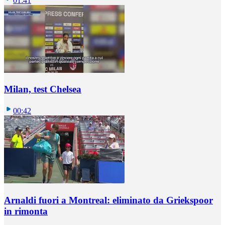
01:41
Milan, test Chelsea
00:42
Arnaldi fuori a Montreal: eliminato da Griekspoor
in rimonta