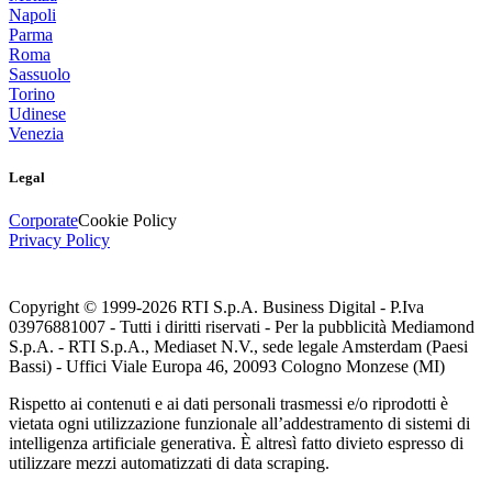
Napoli
Parma
Roma
Sassuolo
Torino
Udinese
Venezia
Legal
Corporate
Cookie Policy
Privacy Policy
Copyright © 1999-
2026
RTI S.p.A. Business Digital - P.Iva
03976881007 - Tutti i diritti riservati - Per la pubblicità Mediamond
S.p.A. - RTI S.p.A., Mediaset N.V., sede legale Amsterdam (Paesi
Bassi) - Uffici Viale Europa 46, 20093 Cologno Monzese (MI)
Rispetto ai contenuti e ai dati personali trasmessi e/o riprodotti è
vietata ogni utilizzazione funzionale all’addestramento di sistemi di
intelligenza artificiale generativa. È altresì fatto divieto espresso di
utilizzare mezzi automatizzati di data scraping.