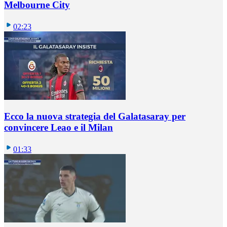
Melbourne City
02:23
Ecco la nuova strategia del Galatasaray per
convincere Leao e il Milan
01:33