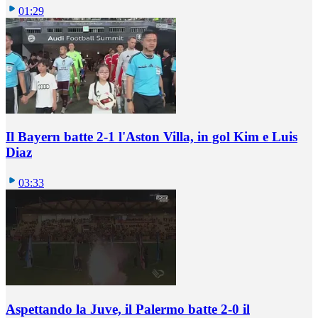
01:29
Il Bayern batte 2-1 l'Aston Villa, in gol Kim e Luis
Diaz
03:33
Aspettando la Juve, il Palermo batte 2-0 il