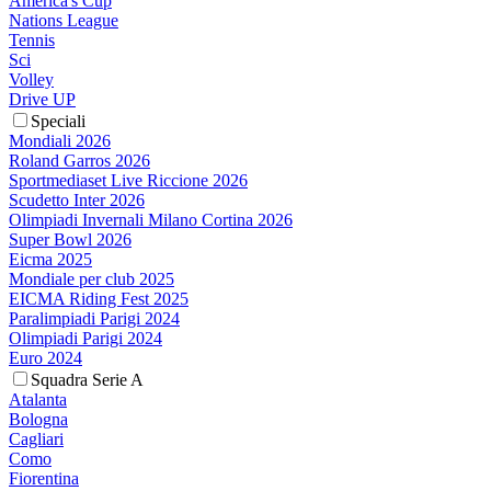
America's Cup
Nations League
Tennis
Sci
Volley
Drive UP
Speciali
Mondiali 2026
Roland Garros 2026
Sportmediaset Live Riccione 2026
Scudetto Inter 2026
Olimpiadi Invernali Milano Cortina 2026
Super Bowl 2026
Eicma 2025
Mondiale per club 2025
EICMA Riding Fest 2025
Paralimpiadi Parigi 2024
Olimpiadi Parigi 2024
Euro 2024
Squadra Serie A
Atalanta
Bologna
Cagliari
Como
Fiorentina