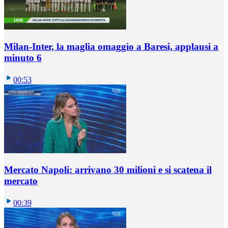
Milan-Inter, la maglia omaggio a Baresi, applausi a
minuto 6
00:53
Mercato Napoli: arrivano 30 milioni e si scatena il
mercato
00:39