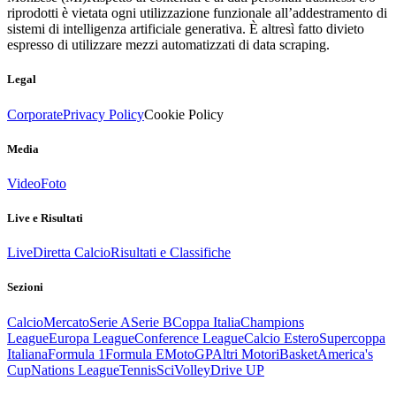
riprodotti è vietata ogni utilizzazione funzionale all’addestramento di
sistemi di intelligenza artificiale generativa. È altresì fatto divieto
espresso di utilizzare mezzi automatizzati di data scraping.
Legal
Corporate
Privacy Policy
Cookie Policy
Media
Video
Foto
Live e Risultati
Live
Diretta Calcio
Risultati e Classifiche
Sezioni
Calcio
Mercato
Serie A
Serie B
Coppa Italia
Champions
League
Europa League
Conference League
Calcio Estero
Supercoppa
Italiana
Formula 1
Formula E
MotoGP
Altri Motori
Basket
America's
Cup
Nations League
Tennis
Sci
Volley
Drive UP