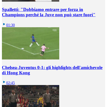
Spalletti: "Dobbiamo entrare per forza in
Champions perché la Juve non può stare fuori"
01:30
Chelsea-Juventus 0-1: gli highlights dell'amichevole
di Hong Kong
02:45