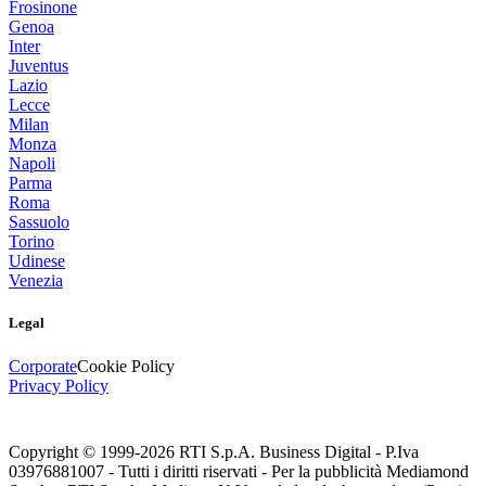
Frosinone
Genoa
Inter
Juventus
Lazio
Lecce
Milan
Monza
Napoli
Parma
Roma
Sassuolo
Torino
Udinese
Venezia
Legal
Corporate
Cookie Policy
Privacy Policy
Copyright © 1999-
2026
RTI S.p.A. Business Digital - P.Iva
03976881007 - Tutti i diritti riservati - Per la pubblicità Mediamond