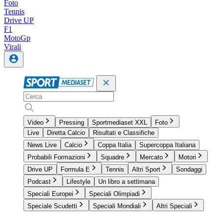
Foto
Tennis
Drive UP
F1
MotoGp
Virali
Video
Pressing
Sportmediaset XXL
Foto
Live
Diretta Calcio
Risultati e Classifiche
News Live
Calcio
Coppa Italia
Supercoppa Italiana
Probabili Formazioni
Squadre
Mercato
Motori
Drive UP
Formula E
Tennis
Altri Sport
Sondaggi
Podcast
Lifestyle
Un libro a settimana
Speciali Europei
Speciali Olimpiadi
Speciale Scudetti
Speciali Mondiali
Altri Speciali