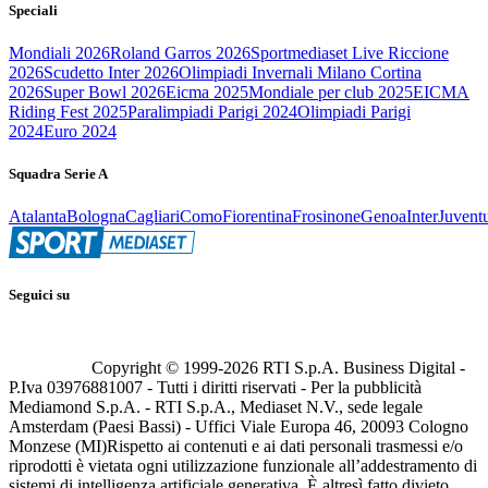
Speciali
Mondiali 2026
Roland Garros 2026
Sportmediaset Live Riccione
2026
Scudetto Inter 2026
Olimpiadi Invernali Milano Cortina
2026
Super Bowl 2026
Eicma 2025
Mondiale per club 2025
EICMA
Riding Fest 2025
Paralimpiadi Parigi 2024
Olimpiadi Parigi
2024
Euro 2024
Squadra Serie A
Atalanta
Bologna
Cagliari
Como
Fiorentina
Frosinone
Genoa
Inter
Juvent
Seguici su
Copyright © 1999-
2026
RTI S.p.A. Business Digital -
P.Iva 03976881007 - Tutti i diritti riservati - Per la pubblicità
Mediamond S.p.A. - RTI S.p.A., Mediaset N.V., sede legale
Amsterdam (Paesi Bassi) - Uffici Viale Europa 46, 20093 Cologno
Monzese (MI)
Rispetto ai contenuti e ai dati personali trasmessi e/o
riprodotti è vietata ogni utilizzazione funzionale all’addestramento di
sistemi di intelligenza artificiale generativa. È altresì fatto divieto