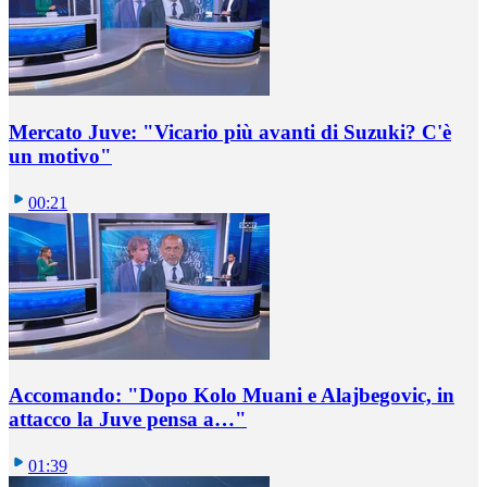
Mercato Juve: "Vicario più avanti di Suzuki? C'è
un motivo"
00:21
Accomando: "Dopo Kolo Muani e Alajbegovic, in
attacco la Juve pensa a…"
01:39