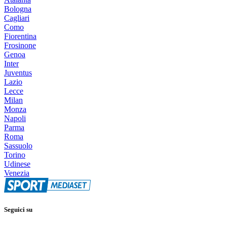
Bologna
Cagliari
Como
Fiorentina
Frosinone
Genoa
Inter
Juventus
Lazio
Lecce
Milan
Monza
Napoli
Parma
Roma
Sassuolo
Torino
Udinese
Venezia
Seguici su