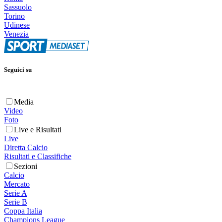
Sassuolo
Torino
Udinese
Venezia
Seguici su
Media
Video
Foto
Live e Risultati
Live
Diretta Calcio
Risultati e Classifiche
Sezioni
Calcio
Mercato
Serie A
Serie B
Coppa Italia
Champions League