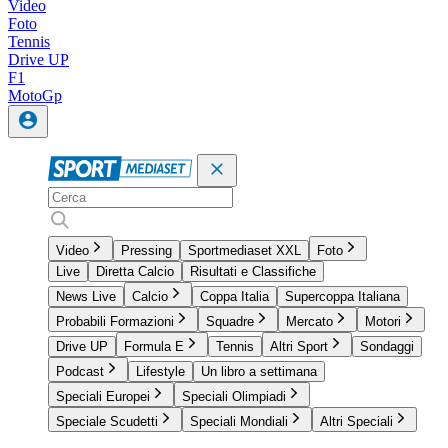
Video
Foto
Tennis
Drive UP
F1
MotoGp
Video
Pressing
Sportmediaset XXL
Foto
Live
Diretta Calcio
Risultati e Classifiche
News Live
Calcio
Coppa Italia
Supercoppa Italiana
Probabili Formazioni
Squadre
Mercato
Motori
Drive UP
Formula E
Tennis
Altri Sport
Sondaggi
Podcast
Lifestyle
Un libro a settimana
Speciali Europei
Speciali Olimpiadi
Speciale Scudetti
Speciali Mondiali
Altri Speciali