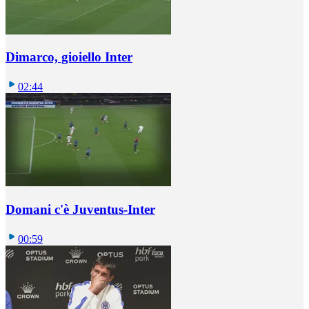
Dimarco, gioiello Inter
02:44
Domani c'è Juventus-Inter
00:59