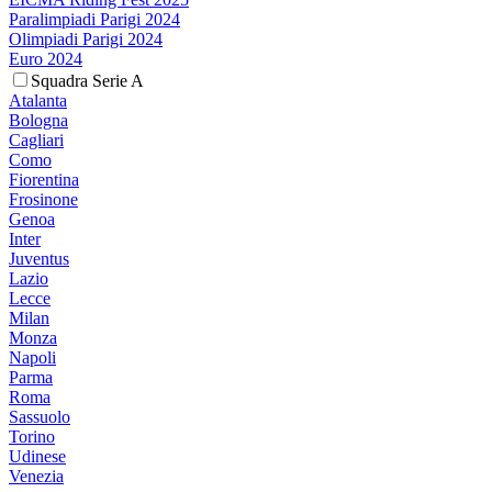
Paralimpiadi Parigi 2024
Olimpiadi Parigi 2024
Euro 2024
Squadra Serie A
Atalanta
Bologna
Cagliari
Como
Fiorentina
Frosinone
Genoa
Inter
Juventus
Lazio
Lecce
Milan
Monza
Napoli
Parma
Roma
Sassuolo
Torino
Udinese
Venezia