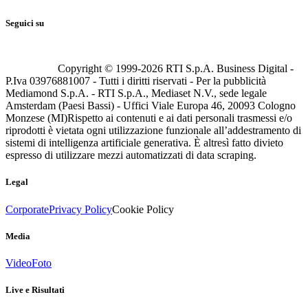
Seguici su
Copyright © 1999-
2026
RTI S.p.A. Business Digital -
P.Iva 03976881007 - Tutti i diritti riservati - Per la pubblicità
Mediamond S.p.A. - RTI S.p.A., Mediaset N.V., sede legale
Amsterdam (Paesi Bassi) - Uffici Viale Europa 46, 20093 Cologno
Monzese (MI)
Rispetto ai contenuti e ai dati personali trasmessi e/o
riprodotti è vietata ogni utilizzazione funzionale all’addestramento di
sistemi di intelligenza artificiale generativa. È altresì fatto divieto
espresso di utilizzare mezzi automatizzati di data scraping.
Legal
Corporate
Privacy Policy
Cookie Policy
Media
Video
Foto
Live e Risultati