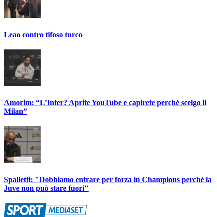
Leao contro tifoso turco
Amorim: “L’Inter? Aprite YouTube e capirete perché scelgo il
Milan”
Spalletti: "Dobbiamo entrare per forza in Champions perché la
Juve non può stare fuori"