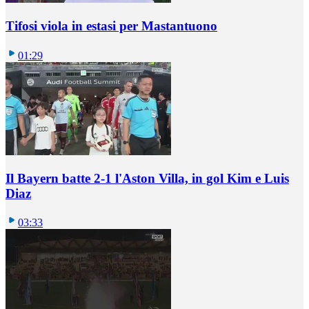
Tifosi viola in estasi per Mastantuono
01:29
Il Bayern batte 2-1 l'Aston Villa, in gol Kim e Luis
Diaz
03:33