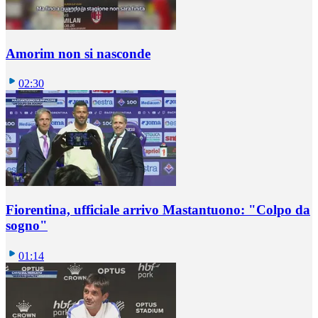
Amorim non si nasconde
02:30
Fiorentina, ufficiale arrivo Mastantuono: "Colpo da
sogno"
01:14