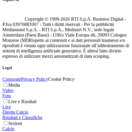
Copyright © 1999-
2026
RTI S.p.A. Business Digital -
P.Iva 03976881007 - Tutti i diritti riservati - Per la pubblicità
Mediamond S.p.A. - RTI S.p.A., Mediaset N.V., sede legale
Amsterdam (Paesi Bassi) - Uffici Viale Europa 46, 20093 Cologno
Monzese (MI)
Rispetto ai contenuti e ai dati personali trasmessi e/o
riprodotti è vietata ogni utilizzazione funzionale all’addestramento di
sistemi di intelligenza artificiale generativa. È altresì fatto divieto
espresso di utilizzare mezzi automatizzati di data scraping.
Legal
Corporate
Privacy Policy
Cookie Policy
Media
Video
Foto
Live e Risultati
Live
Diretta Calcio
Risultati e Classifiche
Sezioni
Calcio