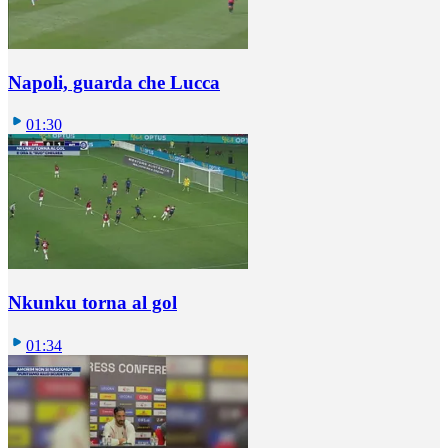
Napoli, guarda che Lucca
01:30
Nkunku torna al gol
01:34