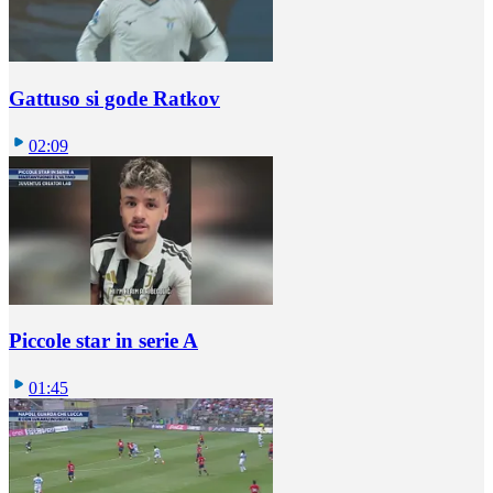
Gattuso si gode Ratkov
02:09
Piccole star in serie A
01:45