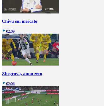
Chivu sul mercato
02:09
Zhegrova, anno zero
02:06