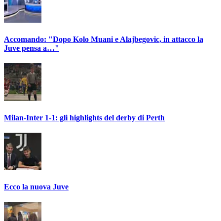
Accomando: "Dopo Kolo Muani e Alajbegovic, in attacco la
Juve pensa a…"
Milan-Inter 1-1: gli highlights del derby di Perth
Ecco la nuova Juve