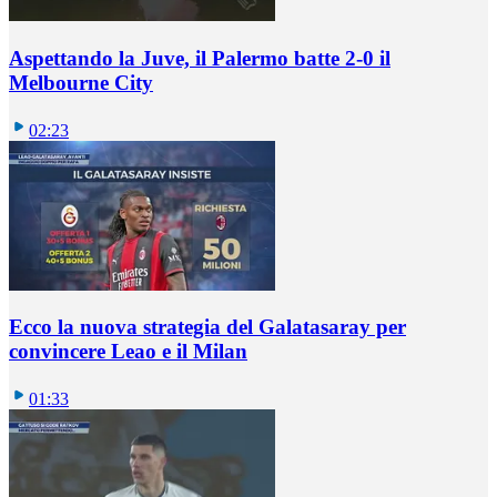
Aspettando la Juve, il Palermo batte 2-0 il
Melbourne City
02:23
Ecco la nuova strategia del Galatasaray per
convincere Leao e il Milan
01:33