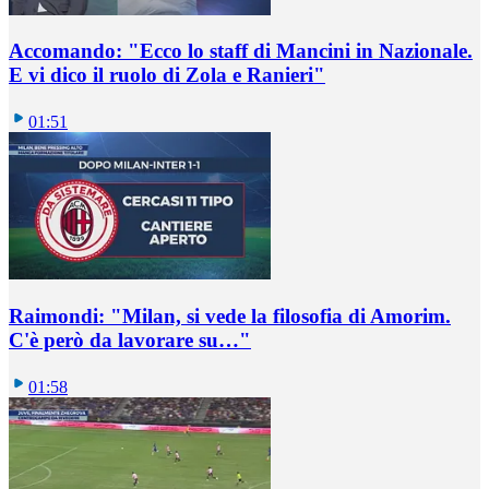
Accomando: "Ecco lo staff di Mancini in Nazionale.
E vi dico il ruolo di Zola e Ranieri"
01:51
Raimondi: "Milan, si vede la filosofia di Amorim.
C'è però da lavorare su…"
01:58