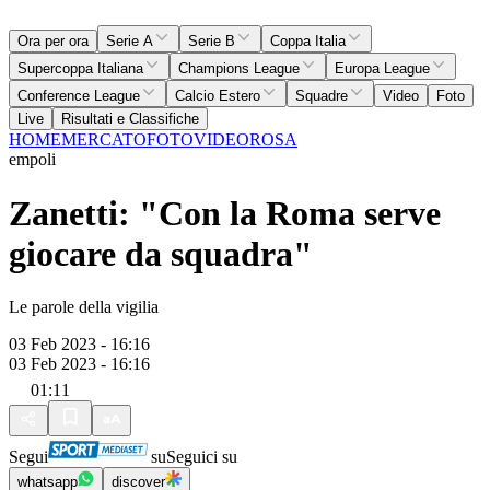
Ora per ora
Serie A
Serie B
Coppa Italia
Supercoppa Italiana
Champions League
Europa League
Conference League
Calcio Estero
Squadre
Video
Foto
Live
Risultati e Classifiche
HOME
MERCATO
FOTO
VIDEO
ROSA
empoli
Zanetti: "Con la Roma serve
giocare da squadra"
Le parole della vigilia
03 Feb 2023 - 16:16
03 Feb 2023 - 16:16
01:11
Segui
su
Seguici su
whatsapp
discover