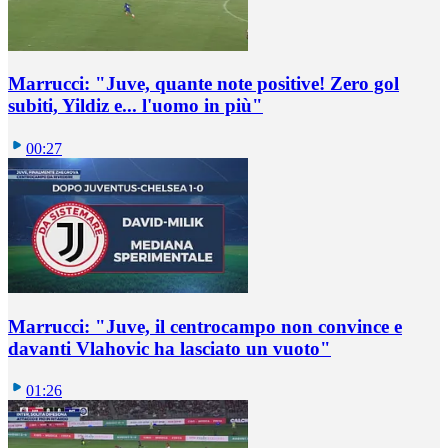
Marrucci: "Juve, quante note positive! Zero gol
subiti, Yildiz e... l'uomo in più"
00:27
Marrucci: "Juve, il centrocampo non convince e
davanti Vlahovic ha lasciato un vuoto"
01:26