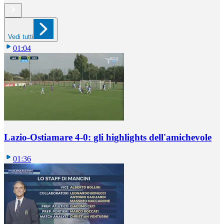
Vedi tutti
01:04
Lazio-Ostiamare 4-0: gli highlights dell'amichevole
01:36