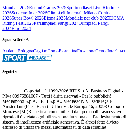
Mondiali 2026
Roland Garros 2026
Sportmediaset Live Riccione
2026
Scudetto Inter 2026
Olimpiadi Invernali Milano Cortina
2026
Super Bowl 2026
Eicma 2025
Mondiale per club 2025
EICMA
Riding Fest 2025
Paralimpiadi Parigi 2024
Olimpiadi Parigi
2024
Euro 2024
Squadra Serie A
Atalanta
Bologna
Cagliari
Como
Fiorentina
Frosinone
Genoa
Inter
Juvent
Seguici su
Copyright © 1999-
2026
RTI S.p.A. Business Digital -
P.Iva 03976881007 - Tutti i diritti riservati - Per la pubblicità
Mediamond S.p.A. - RTI S.p.A., Mediaset N.V., sede legale
Amsterdam (Paesi Bassi) - Uffici Viale Europa 46, 20093 Cologno
Monzese (MI)
Rispetto ai contenuti e ai dati personali trasmessi e/o
riprodotti è vietata ogni utilizzazione funzionale all’addestramento di
sistemi di intelligenza artificiale generativa. È altresì fatto divieto
espresso di utilizzare mezzi automatizzati di data scraping.