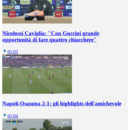
Nicolussi Caviglia: "Con Guccini grande
opportunità di fare quattro chiacchere"
01:03
Napoli-Osasuna 2-1: gli highlights dell'amichevole
01:04