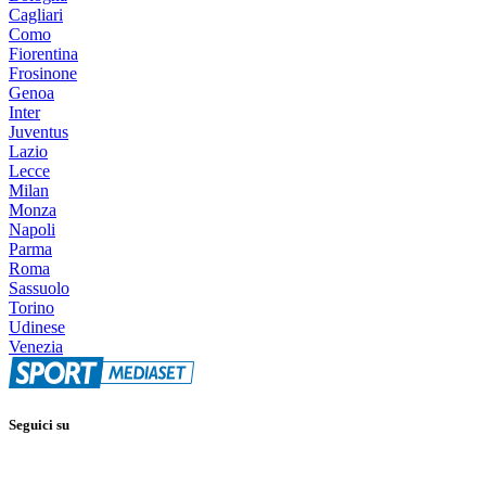
Cagliari
Como
Fiorentina
Frosinone
Genoa
Inter
Juventus
Lazio
Lecce
Milan
Monza
Napoli
Parma
Roma
Sassuolo
Torino
Udinese
Venezia
Seguici su