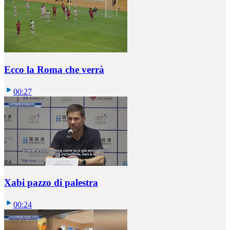
Ecco la Roma che verrà
00:27
Xabi pazzo di palestra
00:24