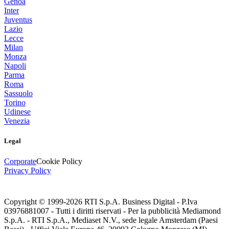
Genoa
Inter
Juventus
Lazio
Lecce
Milan
Monza
Napoli
Parma
Roma
Sassuolo
Torino
Udinese
Venezia
Legal
Corporate
Cookie Policy
Privacy Policy
Copyright © 1999-
2026
RTI S.p.A. Business Digital - P.Iva
03976881007 - Tutti i diritti riservati - Per la pubblicità Mediamond
S.p.A. - RTI S.p.A., Mediaset N.V., sede legale Amsterdam (Paesi