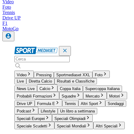
Video
Foto
Tennis
Drive UP
F1
MotoGp
Video
Pressing
Sportmediaset XXL
Foto
Live
Diretta Calcio
Risultati e Classifiche
News Live
Calcio
Coppa Italia
Supercoppa Italiana
Probabili Formazioni
Squadre
Mercato
Motori
Drive UP
Formula E
Tennis
Altri Sport
Sondaggi
Podcast
Lifestyle
Un libro a settimana
Speciali Europei
Speciali Olimpiadi
Speciale Scudetti
Speciali Mondiali
Altri Speciali