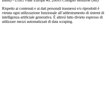
Bassi) - Uffici Viale Europa 46, 20093 Cologno Monzese (MI)
Rispetto ai contenuti e ai dati personali trasmessi e/o riprodotti è
vietata ogni utilizzazione funzionale all’addestramento di sistemi di
intelligenza artificiale generativa. È altresì fatto divieto espresso di
utilizzare mezzi automatizzati di data scraping.