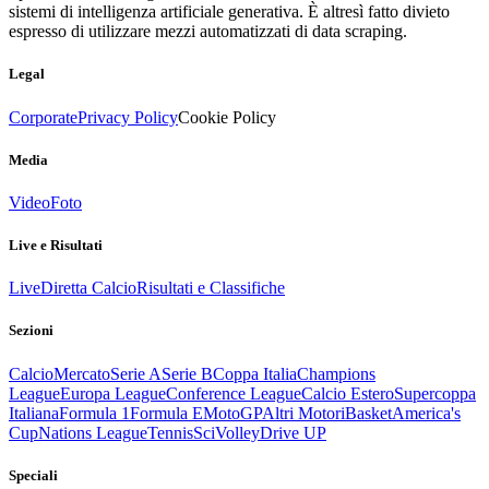
sistemi di intelligenza artificiale generativa. È altresì fatto divieto
espresso di utilizzare mezzi automatizzati di data scraping.
Legal
Corporate
Privacy Policy
Cookie Policy
Media
Video
Foto
Live e Risultati
Live
Diretta Calcio
Risultati e Classifiche
Sezioni
Calcio
Mercato
Serie A
Serie B
Coppa Italia
Champions
League
Europa League
Conference League
Calcio Estero
Supercoppa
Italiana
Formula 1
Formula E
MotoGP
Altri Motori
Basket
America's
Cup
Nations League
Tennis
Sci
Volley
Drive UP
Speciali