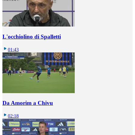
L'occhiolino di Spalletti
01:43
Da Amorim a Chivu
02:18