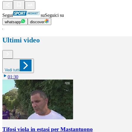
Segui
su
Seguici su
whatsapp
discover
Ultimi video
Vedi tutti
01:30
Tifosi viola in estasi per Mastantuono