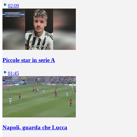
02:09
Piccole star in serie A
01:45
Napoli, guarda che Lucca