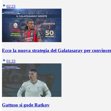
02:23
Ecco la nuova strategia del Galatasaray per convincer
01:33
Gattuso si gode Ratkov