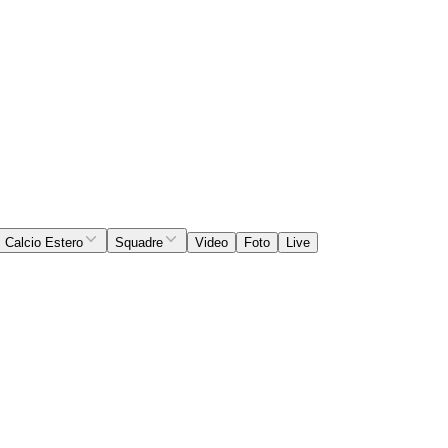
Calcio Estero
Squadre
Video
Foto
Live