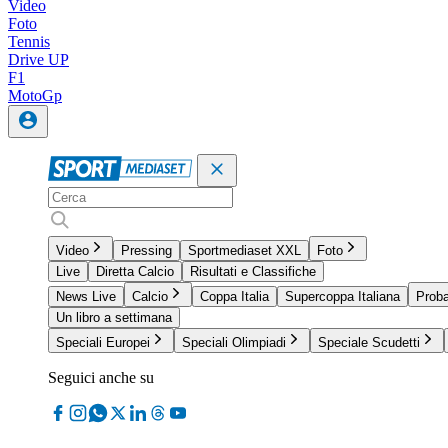
Video
Foto
Tennis
Drive UP
F1
MotoGp
Video
Pressing
Sportmediaset XXL
Foto
Live
Diretta Calcio
Risultati e Classifiche
News Live
Calcio
Coppa Italia
Supercoppa Italiana
Proba
Un libro a settimana
Speciali Europei
Speciali Olimpiadi
Speciale Scudetti
Seguici anche su