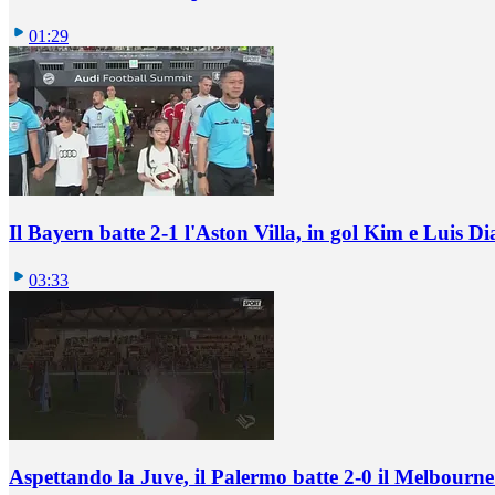
01:29
Il Bayern batte 2-1 l'Aston Villa, in gol Kim e Luis Di
03:33
Aspettando la Juve, il Palermo batte 2-0 il Melbourne