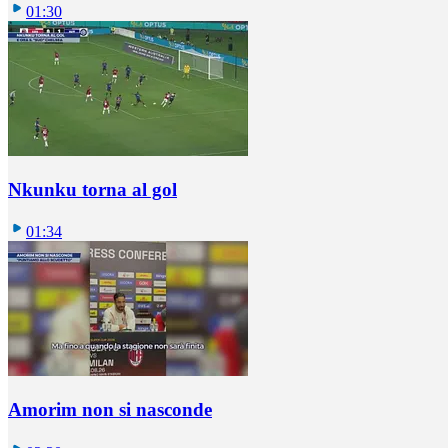
01:30
Nkunku torna al gol
01:34
Amorim non si nasconde