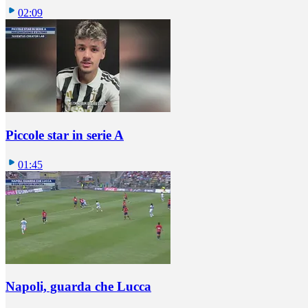
02:09
Piccole star in serie A
01:45
Napoli, guarda che Lucca