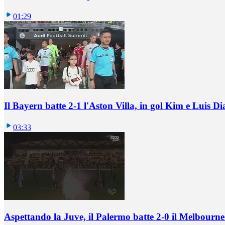
01:29
Il Bayern batte 2-1 l'Aston Villa, in gol Kim e Luis Di
03:33
Aspettando la Juve, il Palermo batte 2-0 il Melbourne