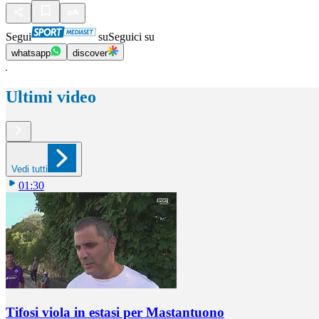
Segui
su
Seguici su
whatsapp
discover
Ultimi video
Vedi tutti
01:30
Tifosi viola in estasi per Mastantuono