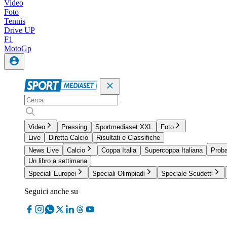
Video
Foto
Tennis
Drive UP
F1
MotoGp
Video
Pressing
Sportmediaset XXL
Foto
Live
Diretta Calcio
Risultati e Classifiche
News Live
Calcio
Coppa Italia
Supercoppa Italiana
Proba
Un libro a settimana
Speciali Europei
Speciali Olimpiadi
Speciale Scudetti
Seguici anche su