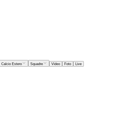
Calcio Estero
Squadre
Video
Foto
Live