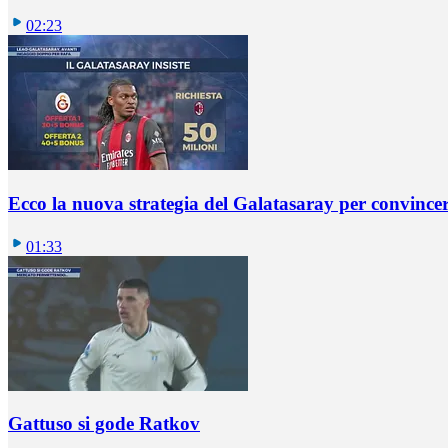
02:23
Ecco la nuova strategia del Galatasaray per convincer
01:33
Gattuso si gode Ratkov