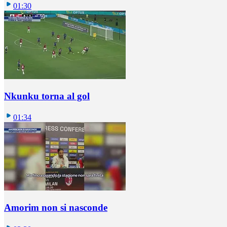
01:30
Nkunku torna al gol
01:34
Amorim non si nasconde