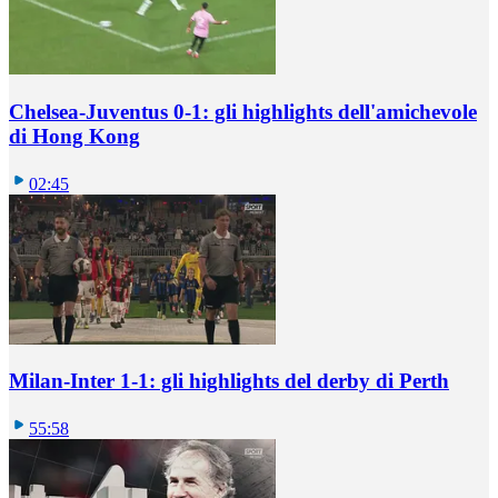
Chelsea-Juventus 0-1: gli highlights dell'amichevole
di Hong Kong
02:45
Milan-Inter 1-1: gli highlights del derby di Perth
55:58