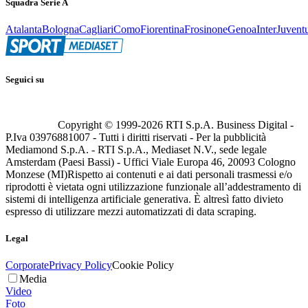
Squadra Serie A
Atalanta
Bologna
Cagliari
Como
Fiorentina
Frosinone
Genoa
Inter
Juvent
Seguici su
Copyright © 1999-
2026
RTI S.p.A. Business Digital -
P.Iva 03976881007 - Tutti i diritti riservati - Per la pubblicità
Mediamond S.p.A. - RTI S.p.A., Mediaset N.V., sede legale
Amsterdam (Paesi Bassi) - Uffici Viale Europa 46, 20093 Cologno
Monzese (MI)
Rispetto ai contenuti e ai dati personali trasmessi e/o
riprodotti è vietata ogni utilizzazione funzionale all’addestramento di
sistemi di intelligenza artificiale generativa. È altresì fatto divieto
espresso di utilizzare mezzi automatizzati di data scraping.
Legal
Corporate
Privacy Policy
Cookie Policy
Media
Video
Foto