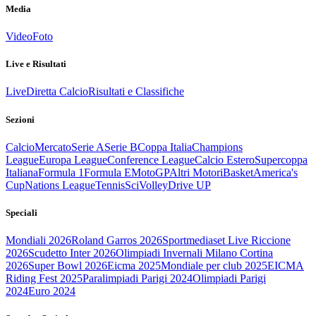
Media
Video
Foto
Live e Risultati
Live
Diretta Calcio
Risultati e Classifiche
Sezioni
Calcio
Mercato
Serie A
Serie B
Coppa Italia
Champions
League
Europa League
Conference League
Calcio Estero
Supercoppa
Italiana
Formula 1
Formula E
MotoGP
Altri Motori
Basket
America's
Cup
Nations League
Tennis
Sci
Volley
Drive UP
Speciali
Mondiali 2026
Roland Garros 2026
Sportmediaset Live Riccione
2026
Scudetto Inter 2026
Olimpiadi Invernali Milano Cortina
2026
Super Bowl 2026
Eicma 2025
Mondiale per club 2025
EICMA
Riding Fest 2025
Paralimpiadi Parigi 2024
Olimpiadi Parigi
2024
Euro 2024