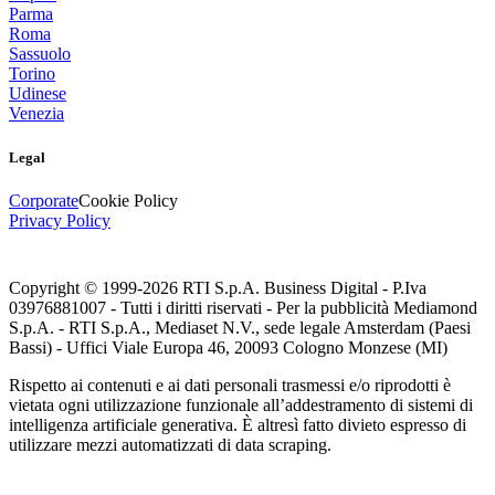
Parma
Roma
Sassuolo
Torino
Udinese
Venezia
Legal
Corporate
Cookie Policy
Privacy Policy
Copyright © 1999-
2026
RTI S.p.A. Business Digital - P.Iva
03976881007 - Tutti i diritti riservati - Per la pubblicità Mediamond
S.p.A. - RTI S.p.A., Mediaset N.V., sede legale Amsterdam (Paesi
Bassi) - Uffici Viale Europa 46, 20093 Cologno Monzese (MI)
Rispetto ai contenuti e ai dati personali trasmessi e/o riprodotti è
vietata ogni utilizzazione funzionale all’addestramento di sistemi di
intelligenza artificiale generativa. È altresì fatto divieto espresso di
utilizzare mezzi automatizzati di data scraping.