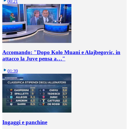
00:21
Accomando: "Dopo Kolo Muani e Alajbegovic, in
attacco la Juve pensa a…"
01:39
Ingaggi e panchine