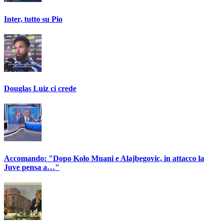
Inter, tutto su Pio
Douglas Luiz ci crede
Accomando: "Dopo Kolo Muani e Alajbegovic, in attacco la
Juve pensa a…"