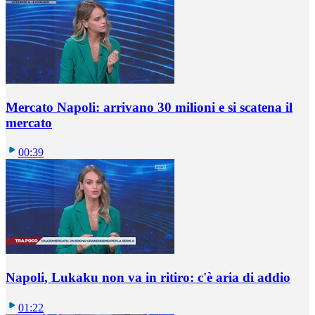
Mercato Napoli: arrivano 30 milioni e si scatena il
mercato
00:39
Napoli, Lukaku non va in ritiro: c'è aria di addio
01:22