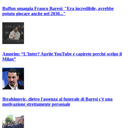
Buffon omaggia Franco Baresi: "Era incredibile, avrebbe
potuto giocare anche nel 2030..."
Amorim: “L’Inter? Aprite YouTube e capirete perché scelgo il
Milan”
Ibrahimovic, dietro l'assenza al funerale di Baresi c'è una
motivazione strettamente personale