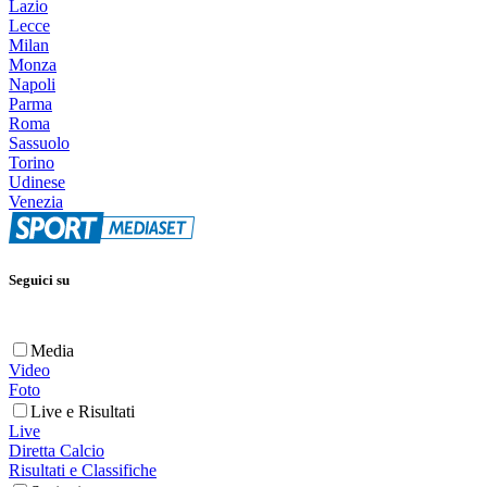
Lazio
Lecce
Milan
Monza
Napoli
Parma
Roma
Sassuolo
Torino
Udinese
Venezia
Seguici su
Media
Video
Foto
Live e Risultati
Live
Diretta Calcio
Risultati e Classifiche