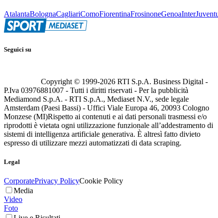
Atalanta
Bologna
Cagliari
Como
Fiorentina
Frosinone
Genoa
Inter
Juvent
Seguici su
Copyright © 1999-
2026
RTI S.p.A. Business Digital -
P.Iva 03976881007 - Tutti i diritti riservati - Per la pubblicità
Mediamond S.p.A. - RTI S.p.A., Mediaset N.V., sede legale
Amsterdam (Paesi Bassi) - Uffici Viale Europa 46, 20093 Cologno
Monzese (MI)
Rispetto ai contenuti e ai dati personali trasmessi e/o
riprodotti è vietata ogni utilizzazione funzionale all’addestramento di
sistemi di intelligenza artificiale generativa. È altresì fatto divieto
espresso di utilizzare mezzi automatizzati di data scraping.
Legal
Corporate
Privacy Policy
Cookie Policy
Media
Video
Foto
Live e Risultati