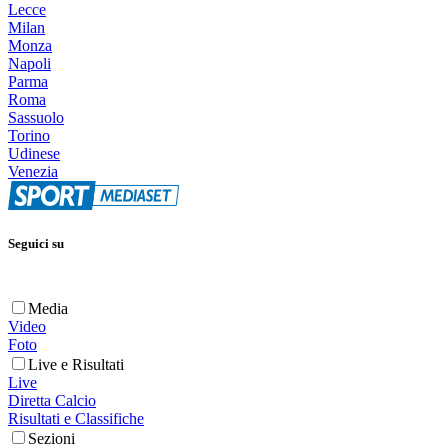
Lecce
Milan
Monza
Napoli
Parma
Roma
Sassuolo
Torino
Udinese
Venezia
Seguici su
Media
Video
Foto
Live e Risultati
Live
Diretta Calcio
Risultati e Classifiche
Sezioni