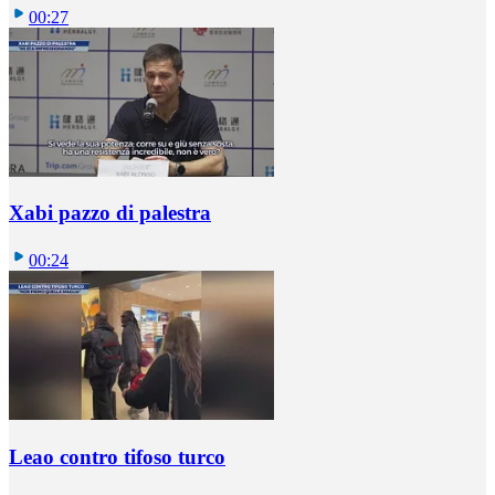
00:27
Xabi pazzo di palestra
00:24
Leao contro tifoso turco