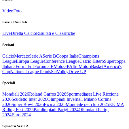
Video
Foto
Live e Risultati
Live
Diretta Calcio
Risultati e Classifiche
Sezioni
Calcio
Mercato
Serie A
Serie B
Coppa Italia
Champions
League
Europa League
Conference League
Calcio Estero
Supercoppa
Italiana
Formula 1
Formula E
MotoGP
Altri Motori
Basket
America's
Cup
Nations League
Tennis
Sci
Volley
Drive UP
Speciali
Mondiali 2026
Roland Garros 2026
Sportmediaset Live Riccione
2026
Scudetto Inter 2026
Olimpiadi Invernali Milano Cortina
2026
Super Bowl 2026
Eicma 2025
Mondiale per club 2025
EICMA
Riding Fest 2025
Paralimpiadi Parigi 2024
Olimpiadi Parigi
2024
Euro 2024
Squadra Serie A