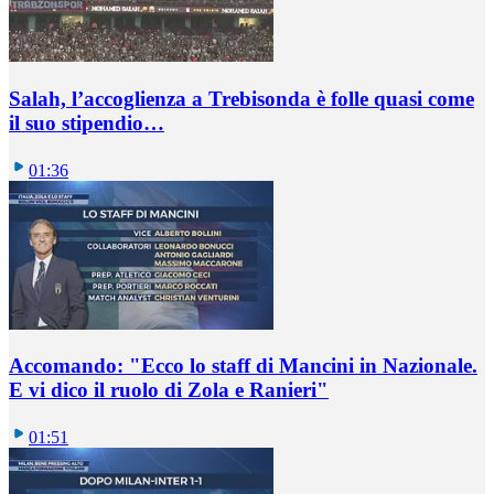
Salah, l’accoglienza a Trebisonda è folle quasi come
il suo stipendio…
01:36
Accomando: "Ecco lo staff di Mancini in Nazionale.
E vi dico il ruolo di Zola e Ranieri"
01:51