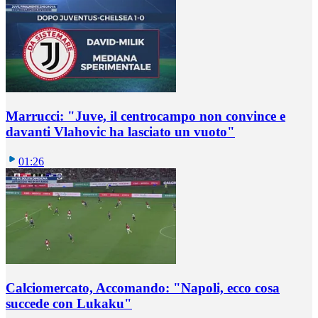
Marrucci: "Juve, il centrocampo non convince e
davanti Vlahovic ha lasciato un vuoto"
01:26
Calciomercato, Accomando: "Napoli, ecco cosa
succede con Lukaku"