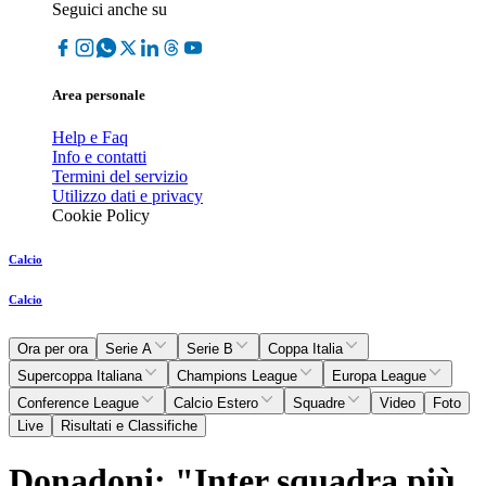
Seguici anche su
Area personale
Help e Faq
Info e contatti
Termini del servizio
Utilizzo dati e privacy
Cookie Policy
Calcio
Calcio
Ora per ora
Serie A
Serie B
Coppa Italia
Supercoppa Italiana
Champions League
Europa League
Conference League
Calcio Estero
Squadre
Video
Foto
Live
Risultati e Classifiche
Donadoni: "Inter squadra più