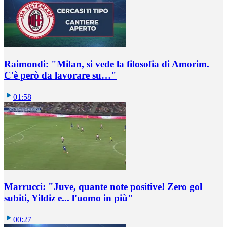
Raimondi: "Milan, si vede la filosofia di Amorim.
C'è però da lavorare su…"
01:58
Marrucci: "Juve, quante note positive! Zero gol
subiti, Yildiz e... l'uomo in più"
00:27