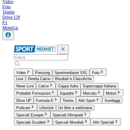
Video
Foto
Tennis
Drive UP
F1
MotoGp
Video
Pressing
Sportmediaset XXL
Foto
Live
Diretta Calcio
Risultati e Classifiche
News Live
Calcio
Coppa Italia
Supercoppa Italiana
Probabili Formazioni
Squadre
Mercato
Motori
Drive UP
Formula E
Tennis
Altri Sport
Sondaggi
Podcast
Lifestyle
Un libro a settimana
Speciali Europei
Speciali Olimpiadi
Speciale Scudetti
Speciali Mondiali
Altri Speciali