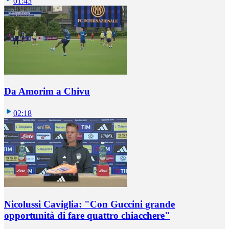
01:43
Da Amorim a Chivu
02:18
Nicolussi Caviglia: "Con Guccini grande
opportunità di fare quattro chiacchere"