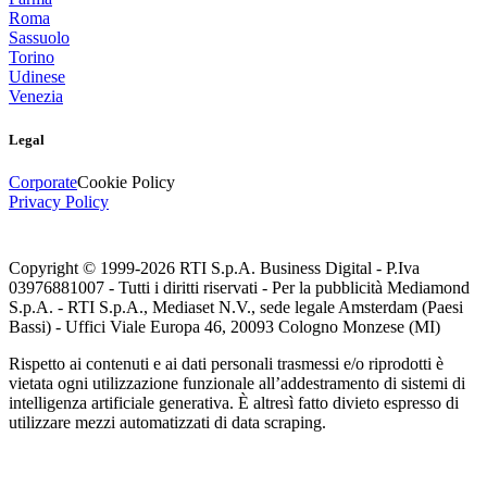
Roma
Sassuolo
Torino
Udinese
Venezia
Legal
Corporate
Cookie Policy
Privacy Policy
Copyright © 1999-
2026
RTI S.p.A. Business Digital - P.Iva
03976881007 - Tutti i diritti riservati - Per la pubblicità Mediamond
S.p.A. - RTI S.p.A., Mediaset N.V., sede legale Amsterdam (Paesi
Bassi) - Uffici Viale Europa 46, 20093 Cologno Monzese (MI)
Rispetto ai contenuti e ai dati personali trasmessi e/o riprodotti è
vietata ogni utilizzazione funzionale all’addestramento di sistemi di
intelligenza artificiale generativa. È altresì fatto divieto espresso di
utilizzare mezzi automatizzati di data scraping.