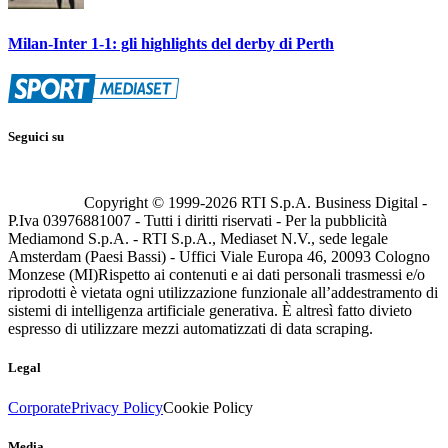
Milan-Inter 1-1: gli highlights del derby di Perth
Seguici su
Copyright © 1999-
2026
RTI S.p.A. Business Digital -
P.Iva 03976881007 - Tutti i diritti riservati - Per la pubblicità
Mediamond S.p.A. - RTI S.p.A., Mediaset N.V., sede legale
Amsterdam (Paesi Bassi) - Uffici Viale Europa 46, 20093 Cologno
Monzese (MI)
Rispetto ai contenuti e ai dati personali trasmessi e/o
riprodotti è vietata ogni utilizzazione funzionale all’addestramento di
sistemi di intelligenza artificiale generativa. È altresì fatto divieto
espresso di utilizzare mezzi automatizzati di data scraping.
Legal
Corporate
Privacy Policy
Cookie Policy
Media