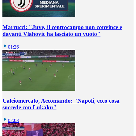
Marrucci: "Juve, il centrocampo non convince e
davanti Vlahovic ha lasciato un vuoto"
01:26
Calciomercato, Accomando: "Napoli, ecco cosa
succede con Lukaku"
02:03