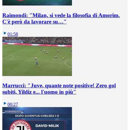
Raimondi: "Milan, si vede la filosofia di Amorim.
C'è però da lavorare su…"
01:58
Marrucci: "Juve, quante note positive! Zero gol
subiti, Yildiz e... l'uomo in più"
00:27