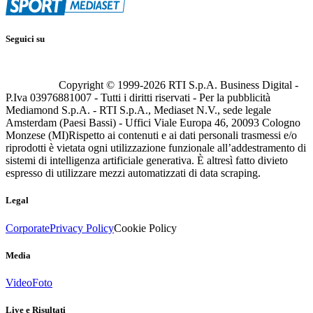
Seguici su
Copyright © 1999-
2026
RTI S.p.A. Business Digital -
P.Iva 03976881007 - Tutti i diritti riservati - Per la pubblicità
Mediamond S.p.A. - RTI S.p.A., Mediaset N.V., sede legale
Amsterdam (Paesi Bassi) - Uffici Viale Europa 46, 20093 Cologno
Monzese (MI)
Rispetto ai contenuti e ai dati personali trasmessi e/o
riprodotti è vietata ogni utilizzazione funzionale all’addestramento di
sistemi di intelligenza artificiale generativa. È altresì fatto divieto
espresso di utilizzare mezzi automatizzati di data scraping.
Legal
Corporate
Privacy Policy
Cookie Policy
Media
Video
Foto
Live e Risultati