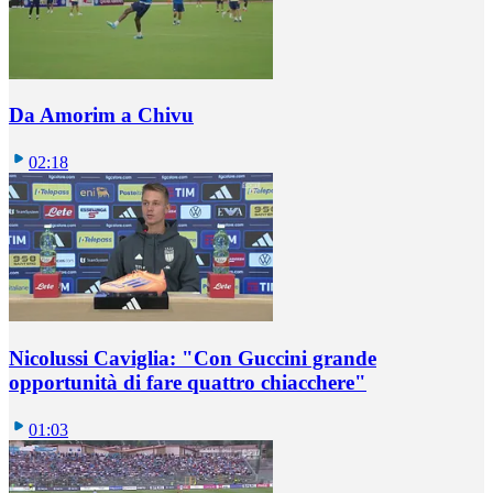
Da Amorim a Chivu
02:18
Nicolussi Caviglia: "Con Guccini grande
opportunità di fare quattro chiacchere"
01:03