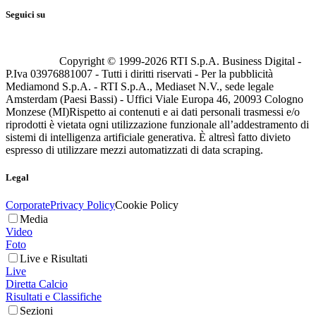
Seguici su
Copyright © 1999-
2026
RTI S.p.A. Business Digital -
P.Iva 03976881007 - Tutti i diritti riservati - Per la pubblicità
Mediamond S.p.A. - RTI S.p.A., Mediaset N.V., sede legale
Amsterdam (Paesi Bassi) - Uffici Viale Europa 46, 20093 Cologno
Monzese (MI)
Rispetto ai contenuti e ai dati personali trasmessi e/o
riprodotti è vietata ogni utilizzazione funzionale all’addestramento di
sistemi di intelligenza artificiale generativa. È altresì fatto divieto
espresso di utilizzare mezzi automatizzati di data scraping.
Legal
Corporate
Privacy Policy
Cookie Policy
Media
Video
Foto
Live e Risultati
Live
Diretta Calcio
Risultati e Classifiche
Sezioni