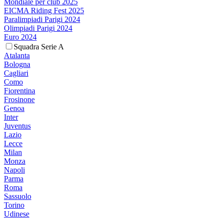
Mondiale per club 2025
EICMA Riding Fest 2025
Paralimpiadi Parigi 2024
Olimpiadi Parigi 2024
Euro 2024
Squadra Serie A
Atalanta
Bologna
Cagliari
Como
Fiorentina
Frosinone
Genoa
Inter
Juventus
Lazio
Lecce
Milan
Monza
Napoli
Parma
Roma
Sassuolo
Torino
Udinese