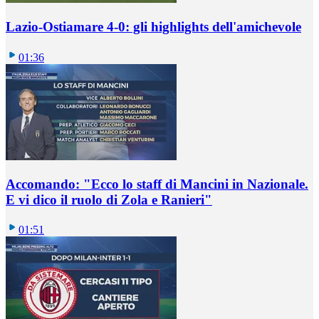
Lazio-Ostiamare 4-0: gli highlights dell'amichevole
01:36
Accomando: "Ecco lo staff di Mancini in Nazionale.
E vi dico il ruolo di Zola e Ranieri"
01:51