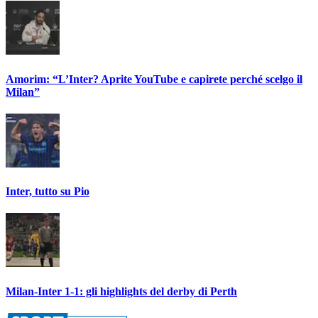
Amorim: “L’Inter? Aprite YouTube e capirete perché scelgo il
Milan”
Inter, tutto su Pio
Milan-Inter 1-1: gli highlights del derby di Perth