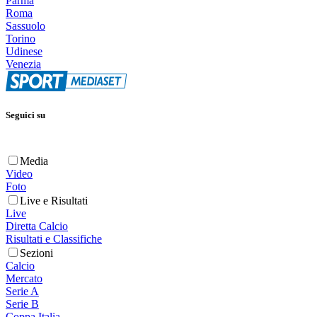
Parma
Roma
Sassuolo
Torino
Udinese
Venezia
Seguici su
Media
Video
Foto
Live e Risultati
Live
Diretta Calcio
Risultati e Classifiche
Sezioni
Calcio
Mercato
Serie A
Serie B
Coppa Italia