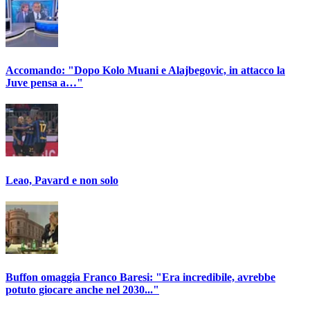
Accomando: "Dopo Kolo Muani e Alajbegovic, in attacco la
Juve pensa a…"
Leao, Pavard e non solo
Buffon omaggia Franco Baresi: "Era incredibile, avrebbe
potuto giocare anche nel 2030..."