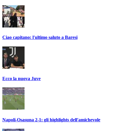
Ciao capitano: l'ultimo saluto a Baresi
Ecco la nuova Juve
Napoli-Osasuna 2-1: gli highlights dell'amichevole