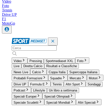
Video
Foto
Tennis
Drive UP
F1
MotoGp
Video
Pressing
Sportmediaset XXL
Foto
Live
Diretta Calcio
Risultati e Classifiche
News Live
Calcio
Coppa Italia
Supercoppa Italiana
Probabili Formazioni
Squadre
Mercato
Motori
Drive UP
Formula E
Tennis
Altri Sport
Sondaggi
Podcast
Lifestyle
Un libro a settimana
Speciali Europei
Speciali Olimpiadi
Speciale Scudetti
Speciali Mondiali
Altri Speciali