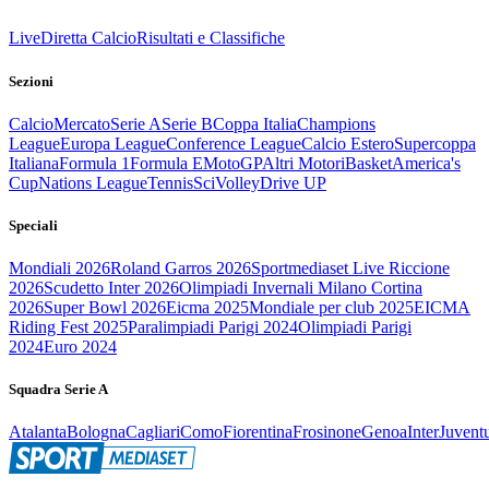
Live
Diretta Calcio
Risultati e Classifiche
Sezioni
Calcio
Mercato
Serie A
Serie B
Coppa Italia
Champions
League
Europa League
Conference League
Calcio Estero
Supercoppa
Italiana
Formula 1
Formula E
MotoGP
Altri Motori
Basket
America's
Cup
Nations League
Tennis
Sci
Volley
Drive UP
Speciali
Mondiali 2026
Roland Garros 2026
Sportmediaset Live Riccione
2026
Scudetto Inter 2026
Olimpiadi Invernali Milano Cortina
2026
Super Bowl 2026
Eicma 2025
Mondiale per club 2025
EICMA
Riding Fest 2025
Paralimpiadi Parigi 2024
Olimpiadi Parigi
2024
Euro 2024
Squadra Serie A
Atalanta
Bologna
Cagliari
Como
Fiorentina
Frosinone
Genoa
Inter
Juvent