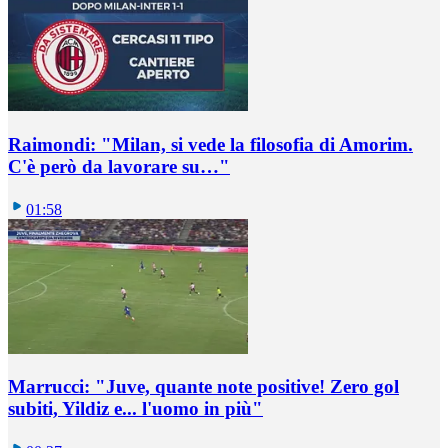
Raimondi: "Milan, si vede la filosofia di Amorim.
C'è però da lavorare su…"
01:58
Marrucci: "Juve, quante note positive! Zero gol
subiti, Yildiz e... l'uomo in più"