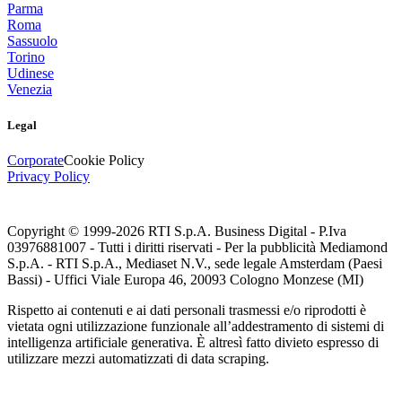
Parma
Roma
Sassuolo
Torino
Udinese
Venezia
Legal
Corporate
Cookie Policy
Privacy Policy
Copyright © 1999-
2026
RTI S.p.A. Business Digital - P.Iva
03976881007 - Tutti i diritti riservati - Per la pubblicità Mediamond
S.p.A. - RTI S.p.A., Mediaset N.V., sede legale Amsterdam (Paesi
Bassi) - Uffici Viale Europa 46, 20093 Cologno Monzese (MI)
Rispetto ai contenuti e ai dati personali trasmessi e/o riprodotti è
vietata ogni utilizzazione funzionale all’addestramento di sistemi di
intelligenza artificiale generativa. È altresì fatto divieto espresso di
utilizzare mezzi automatizzati di data scraping.