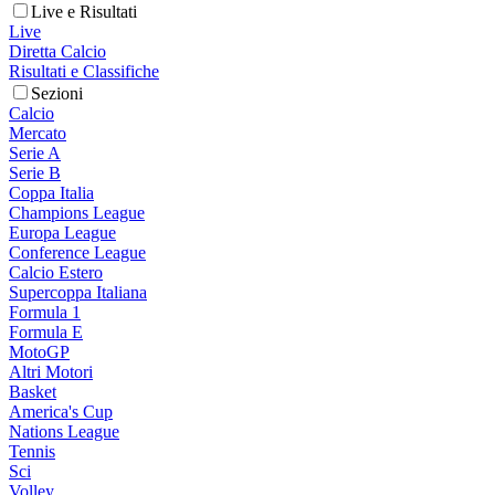
Live e Risultati
Live
Diretta Calcio
Risultati e Classifiche
Sezioni
Calcio
Mercato
Serie A
Serie B
Coppa Italia
Champions League
Europa League
Conference League
Calcio Estero
Supercoppa Italiana
Formula 1
Formula E
MotoGP
Altri Motori
Basket
America's Cup
Nations League
Tennis
Sci
Volley