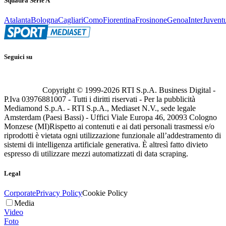
Squadra Serie A
Atalanta
Bologna
Cagliari
Como
Fiorentina
Frosinone
Genoa
Inter
Juvent
Seguici su
Copyright © 1999-
2026
RTI S.p.A. Business Digital -
P.Iva 03976881007 - Tutti i diritti riservati - Per la pubblicità
Mediamond S.p.A. - RTI S.p.A., Mediaset N.V., sede legale
Amsterdam (Paesi Bassi) - Uffici Viale Europa 46, 20093 Cologno
Monzese (MI)
Rispetto ai contenuti e ai dati personali trasmessi e/o
riprodotti è vietata ogni utilizzazione funzionale all’addestramento di
sistemi di intelligenza artificiale generativa. È altresì fatto divieto
espresso di utilizzare mezzi automatizzati di data scraping.
Legal
Corporate
Privacy Policy
Cookie Policy
Media
Video
Foto