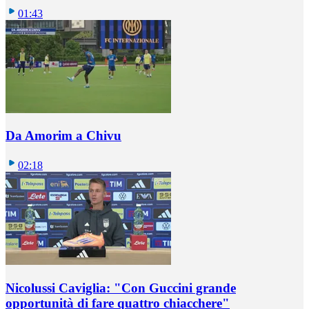
01:43
Da Amorim a Chivu
02:18
Nicolussi Caviglia: "Con Guccini grande
opportunità di fare quattro chiacchere"