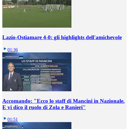
Lazio-Ostiamare 4-0: gli highlights dell'amichevole
01:36
Accomando: "Ecco lo staff di Mancini in Nazionale.
E vi dico il ruolo di Zola e Ranieri"
01:51