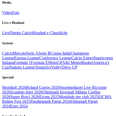
Media
Video
Foto
Live e Risultati
Live
Diretta Calcio
Risultati e Classifiche
Sezioni
Calcio
Mercato
Serie A
Serie B
Coppa Italia
Champions
League
Europa League
Conference League
Calcio Estero
Supercoppa
Italiana
Formula 1
Formula E
MotoGP
Altri Motori
Basket
America's
Cup
Nations League
Tennis
Sci
Volley
Drive UP
Speciali
Mondiali 2026
Roland Garros 2026
Sportmediaset Live Riccione
2026
Scudetto Inter 2026
Olimpiadi Invernali Milano Cortina
2026
Super Bowl 2026
Eicma 2025
Mondiale per club 2025
EICMA
Riding Fest 2025
Paralimpiadi Parigi 2024
Olimpiadi Parigi
2024
Euro 2024