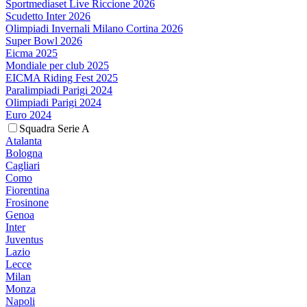
Sportmediaset Live Riccione 2026
Scudetto Inter 2026
Olimpiadi Invernali Milano Cortina 2026
Super Bowl 2026
Eicma 2025
Mondiale per club 2025
EICMA Riding Fest 2025
Paralimpiadi Parigi 2024
Olimpiadi Parigi 2024
Euro 2024
Squadra Serie A
Atalanta
Bologna
Cagliari
Como
Fiorentina
Frosinone
Genoa
Inter
Juventus
Lazio
Lecce
Milan
Monza
Napoli