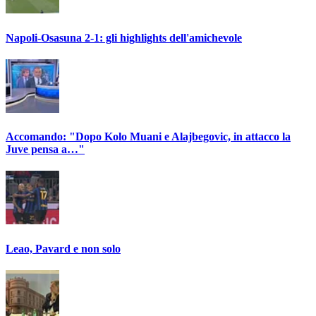
Napoli-Osasuna 2-1: gli highlights dell'amichevole
Accomando: "Dopo Kolo Muani e Alajbegovic, in attacco la
Juve pensa a…"
Leao, Pavard e non solo