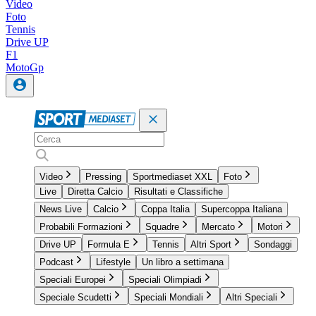
Video
Foto
Tennis
Drive UP
F1
MotoGp
Video
Pressing
Sportmediaset XXL
Foto
Live
Diretta Calcio
Risultati e Classifiche
News Live
Calcio
Coppa Italia
Supercoppa Italiana
Probabili Formazioni
Squadre
Mercato
Motori
Drive UP
Formula E
Tennis
Altri Sport
Sondaggi
Podcast
Lifestyle
Un libro a settimana
Speciali Europei
Speciali Olimpiadi
Speciale Scudetti
Speciali Mondiali
Altri Speciali