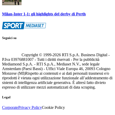
Milan-Inter 1-1: gli highlights del derby di Perth
Seguici su
Copyright © 1999-
2026
RTI S.p.A. Business Digital -
P.Iva 03976881007 - Tutti i diritti riservati - Per la pubblicità
Mediamond S.p.A. - RTI S.p.A., Mediaset N.V., sede legale
Amsterdam (Paesi Bassi) - Uffici Viale Europa 46, 20093 Cologno
Monzese (MI)
Rispetto ai contenuti e ai dati personali trasmessi e/o
riprodotti è vietata ogni utilizzazione funzionale all’addestramento di
sistemi di intelligenza artificiale generativa. È altresì fatto divieto
espresso di utilizzare mezzi automatizzati di data scraping.
Legal
Corporate
Privacy Policy
Cookie Policy