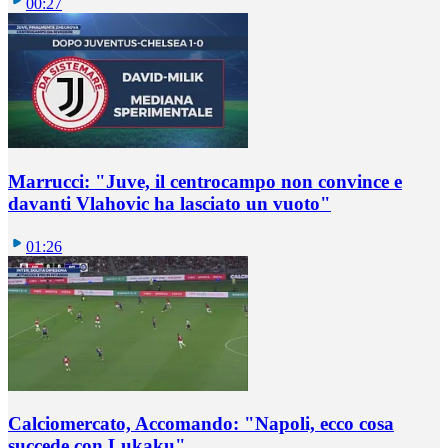
00:27
Marrucci: "Juve, il centrocampo non convince e
davanti Vlahovic ha lasciato un vuoto"
01:26
Calciomercato, Accomando: "Napoli, ecco cosa
succede con Lukaku"