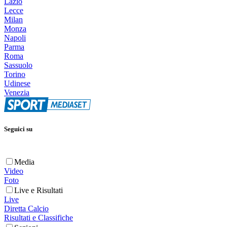
Lazio
Lecce
Milan
Monza
Napoli
Parma
Roma
Sassuolo
Torino
Udinese
Venezia
Seguici su
Media
Video
Foto
Live e Risultati
Live
Diretta Calcio
Risultati e Classifiche