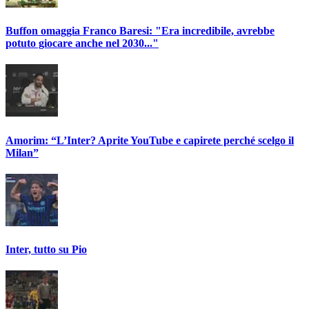
Buffon omaggia Franco Baresi: "Era incredibile, avrebbe
potuto giocare anche nel 2030..."
Amorim: “L’Inter? Aprite YouTube e capirete perché scelgo il
Milan”
Inter, tutto su Pio