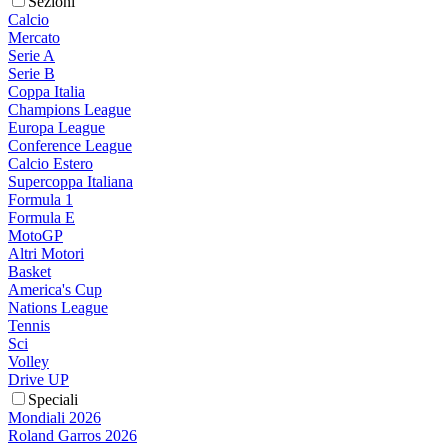
Sezioni
Calcio
Mercato
Serie A
Serie B
Coppa Italia
Champions League
Europa League
Conference League
Calcio Estero
Supercoppa Italiana
Formula 1
Formula E
MotoGP
Altri Motori
Basket
America's Cup
Nations League
Tennis
Sci
Volley
Drive UP
Speciali
Mondiali 2026
Roland Garros 2026