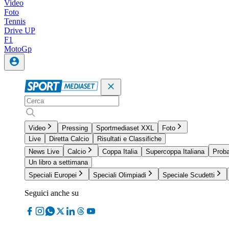
Video
Foto
Tennis
Drive UP
F1
MotoGp
Video
Pressing
Sportmediaset XXL
Foto
Live
Diretta Calcio
Risultati e Classifiche
News Live
Calcio
Coppa Italia
Supercoppa Italiana
Proba
Un libro a settimana
Speciali Europei
Speciali Olimpiadi
Speciale Scudetti
Seguici anche su