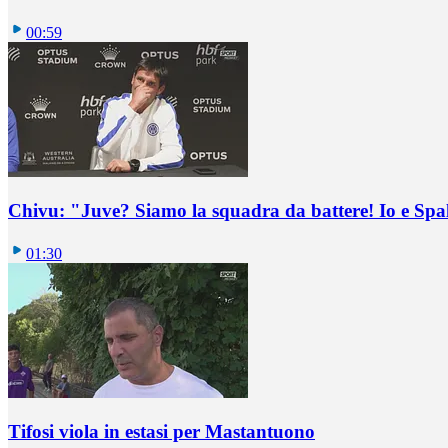
00:59
Chivu: "Juve? Siamo la squadra da battere! Io e Spa
01:30
Tifosi viola in estasi per Mastantuono