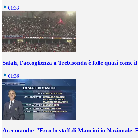
01:33
Salah, l’accoglienza a Trebisonda è folle quasi come i
01:36
Accomando: "Ecco lo staff di Mancini in Nazionale. E 