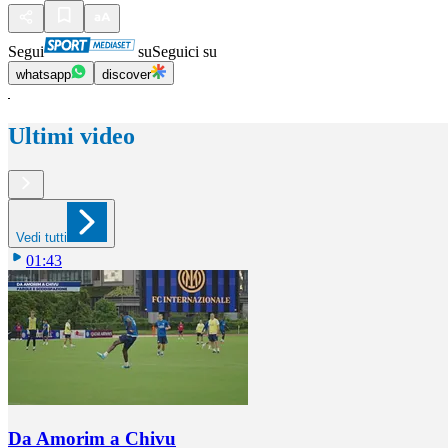
Segui
su
Seguici su
whatsapp
discover
Ultimi video
Vedi tutti
01:43
Da Amorim a Chivu