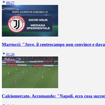
00:27
Marrucci: "Juve, il centrocampo non convince e dava
01:26
Calciomercato, Accomando: "Napoli, ecco cosa succ