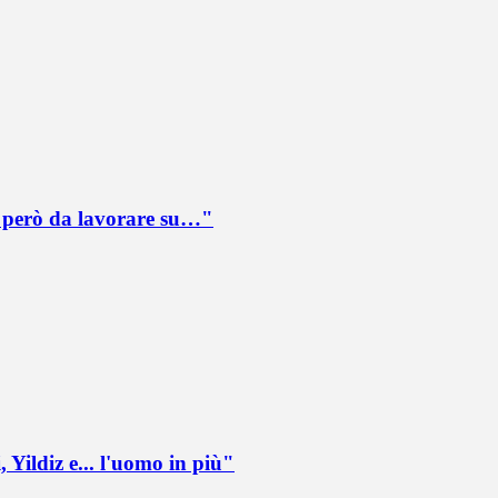
è però da lavorare su…"
 Yildiz e... l'uomo in più"