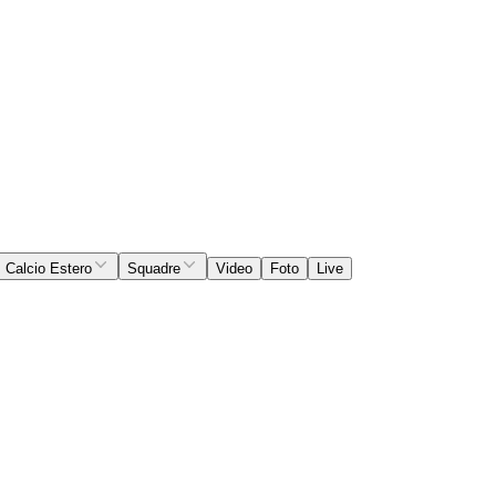
Calcio Estero
Squadre
Video
Foto
Live