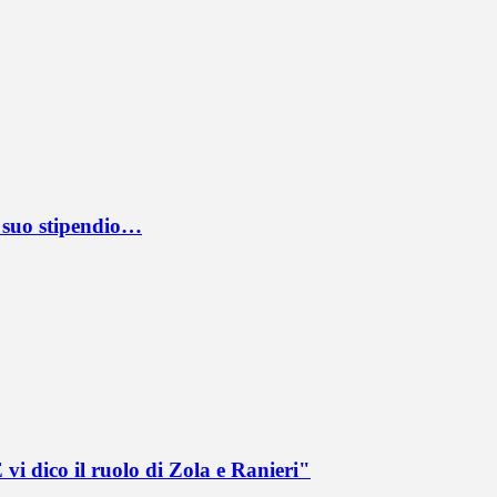
l suo stipendio…
vi dico il ruolo di Zola e Ranieri"