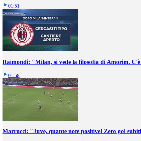
01:51
Raimondi: "Milan, si vede la filosofia di Amorim. C'
01:58
Marrucci: "Juve, quante note positive! Zero gol subiti,