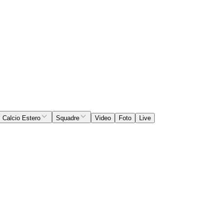
Calcio Estero
Squadre
Video
Foto
Live