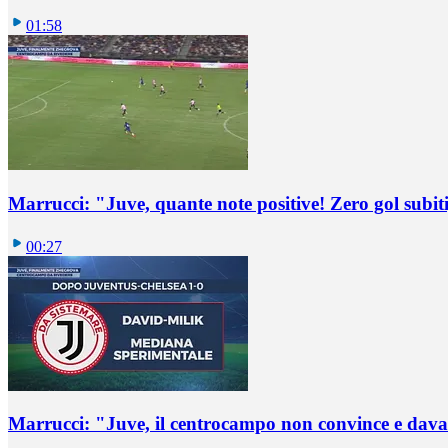
01:58
Marrucci: "Juve, quante note positive! Zero gol subiti,
00:27
Marrucci: "Juve, il centrocampo non convince e dava