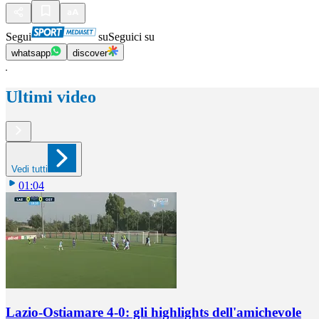
Segui
su
Seguici su
whatsapp
discover
Ultimi video
Vedi tutti
01:04
Lazio-Ostiamare 4-0: gli highlights dell'amichevole