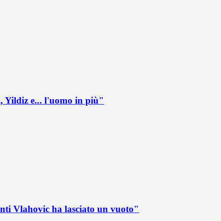
 Yildiz e... l'uomo in più"
nti Vlahovic ha lasciato un vuoto"