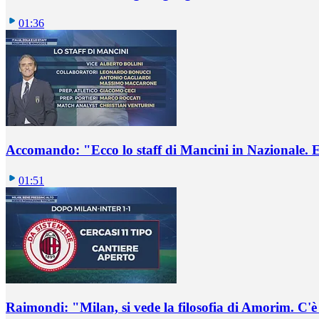
01:36
Accomando: "Ecco lo staff di Mancini in Nazionale. E 
01:51
Raimondi: "Milan, si vede la filosofia di Amorim. C'