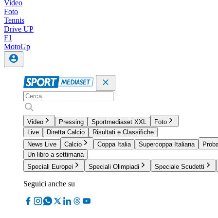
Video
Foto
Tennis
Drive UP
F1
MotoGp
Video
Pressing
Sportmediaset XXL
Foto
Live
Diretta Calcio
Risultati e Classifiche
News Live
Calcio
Coppa Italia
Supercoppa Italiana
Proba
Un libro a settimana
Speciali Europei
Speciali Olimpiadi
Speciale Scudetti
Seguici anche su