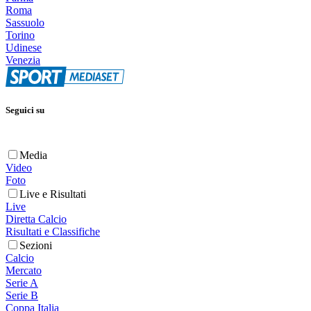
Roma
Sassuolo
Torino
Udinese
Venezia
Seguici su
Media
Video
Foto
Live e Risultati
Live
Diretta Calcio
Risultati e Classifiche
Sezioni
Calcio
Mercato
Serie A
Serie B
Coppa Italia