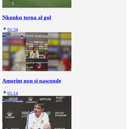
Nkunku torna al gol
01:34
Amorim non si nasconde
01:14