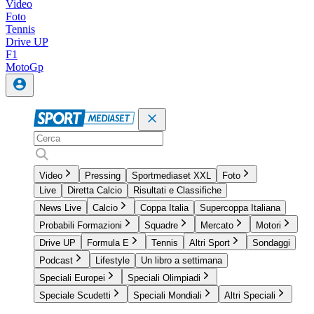
Video
Foto
Tennis
Drive UP
F1
MotoGp
Video
Pressing
Sportmediaset XXL
Foto
Live
Diretta Calcio
Risultati e Classifiche
News Live
Calcio
Coppa Italia
Supercoppa Italiana
Probabili Formazioni
Squadre
Mercato
Motori
Drive UP
Formula E
Tennis
Altri Sport
Sondaggi
Podcast
Lifestyle
Un libro a settimana
Speciali Europei
Speciali Olimpiadi
Speciale Scudetti
Speciali Mondiali
Altri Speciali