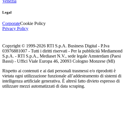
Venezia
Legal
Corporate
Cookie Policy
Privacy Policy
Copyright © 1999-
2026
RTI S.p.A. Business Digital - P.Iva
03976881007 - Tutti i diritti riservati - Per la pubblicità Mediamond
S.p.A. - RTI S.p.A., Mediaset N.V., sede legale Amsterdam (Paesi
Bassi) - Uffici Viale Europa 46, 20093 Cologno Monzese (MI)
Rispetto ai contenuti e ai dati personali trasmessi e/o riprodotti è
vietata ogni utilizzazione funzionale all’addestramento di sistemi di
intelligenza artificiale generativa. È altresì fatto divieto espresso di
utilizzare mezzi automatizzati di data scraping.