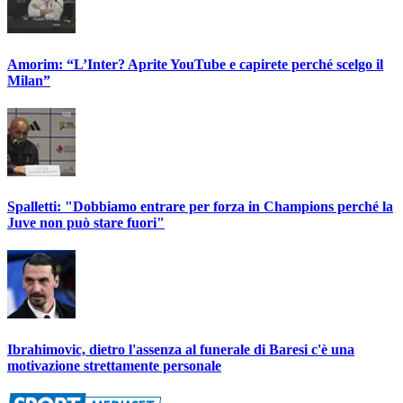
Amorim: “L’Inter? Aprite YouTube e capirete perché scelgo il
Milan”
Spalletti: "Dobbiamo entrare per forza in Champions perché la
Juve non può stare fuori"
Ibrahimovic, dietro l'assenza al funerale di Baresi c'è una
motivazione strettamente personale