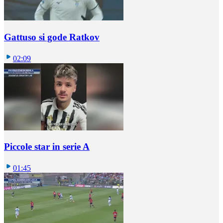
Gattuso si gode Ratkov
02:09
Piccole star in serie A
01:45