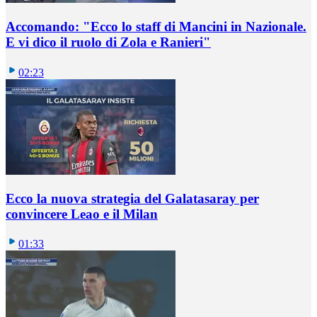
Accomando: "Ecco lo staff di Mancini in Nazionale.
E vi dico il ruolo di Zola e Ranieri"
02:23
Ecco la nuova strategia del Galatasaray per
convincere Leao e il Milan
01:33