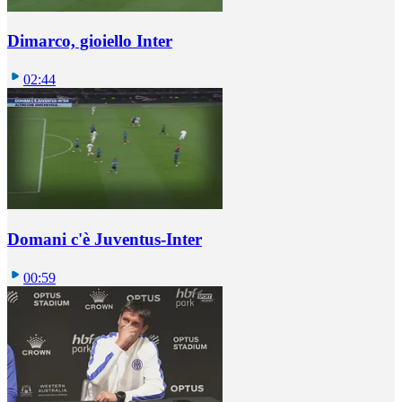
Dimarco, gioiello Inter
02:44
Domani c'è Juventus-Inter
00:59