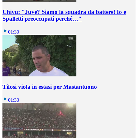
Chivu: "Juve? Siamo la squadra da battere! Io e
Spalletti preoccupati perché…"
01:30
Tifosi viola in estasi per Mastantuono
01:33