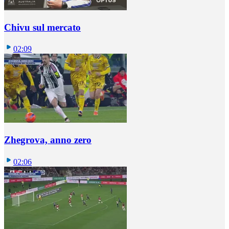
Chivu sul mercato
02:09
Zhegrova, anno zero
02:06