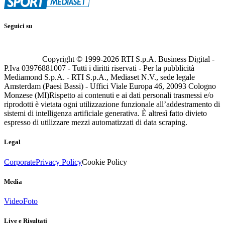
Seguici su
Copyright © 1999-
2026
RTI S.p.A. Business Digital -
P.Iva 03976881007 - Tutti i diritti riservati - Per la pubblicità
Mediamond S.p.A. - RTI S.p.A., Mediaset N.V., sede legale
Amsterdam (Paesi Bassi) - Uffici Viale Europa 46, 20093 Cologno
Monzese (MI)
Rispetto ai contenuti e ai dati personali trasmessi e/o
riprodotti è vietata ogni utilizzazione funzionale all’addestramento di
sistemi di intelligenza artificiale generativa. È altresì fatto divieto
espresso di utilizzare mezzi automatizzati di data scraping.
Legal
Corporate
Privacy Policy
Cookie Policy
Media
Video
Foto
Live e Risultati