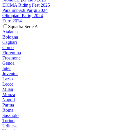
EICMA Riding Fest 2025
Paralimpiadi Parigi 2024
Olimpiadi Parigi 2024
Euro 2024
Squadra Serie A
Atalanta
Bologna
Cagliari
Como
Fiorentina
Frosinone
Genoa
Inter
Juventus
Lazio
Lecce
Milan
Monza
Napoli
Parma
Roma
Sassuolo
Torino
Udinese