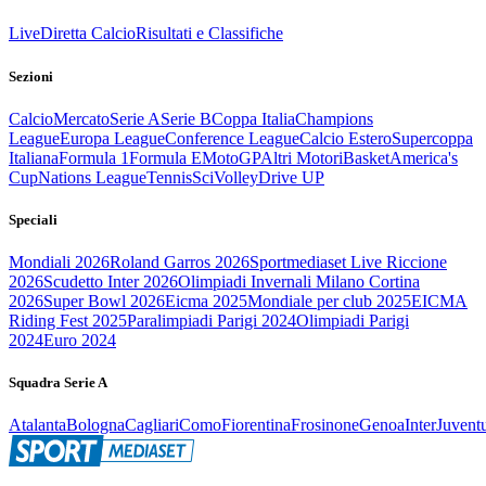
Live
Diretta Calcio
Risultati e Classifiche
Sezioni
Calcio
Mercato
Serie A
Serie B
Coppa Italia
Champions
League
Europa League
Conference League
Calcio Estero
Supercoppa
Italiana
Formula 1
Formula E
MotoGP
Altri Motori
Basket
America's
Cup
Nations League
Tennis
Sci
Volley
Drive UP
Speciali
Mondiali 2026
Roland Garros 2026
Sportmediaset Live Riccione
2026
Scudetto Inter 2026
Olimpiadi Invernali Milano Cortina
2026
Super Bowl 2026
Eicma 2025
Mondiale per club 2025
EICMA
Riding Fest 2025
Paralimpiadi Parigi 2024
Olimpiadi Parigi
2024
Euro 2024
Squadra Serie A
Atalanta
Bologna
Cagliari
Como
Fiorentina
Frosinone
Genoa
Inter
Juvent