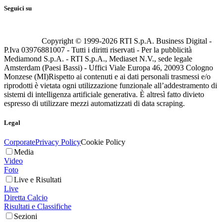
Seguici su
Copyright © 1999-
2026
RTI S.p.A. Business Digital -
P.Iva 03976881007 - Tutti i diritti riservati - Per la pubblicità
Mediamond S.p.A. - RTI S.p.A., Mediaset N.V., sede legale
Amsterdam (Paesi Bassi) - Uffici Viale Europa 46, 20093 Cologno
Monzese (MI)
Rispetto ai contenuti e ai dati personali trasmessi e/o
riprodotti è vietata ogni utilizzazione funzionale all’addestramento di
sistemi di intelligenza artificiale generativa. È altresì fatto divieto
espresso di utilizzare mezzi automatizzati di data scraping.
Legal
Corporate
Privacy Policy
Cookie Policy
Media
Video
Foto
Live e Risultati
Live
Diretta Calcio
Risultati e Classifiche
Sezioni