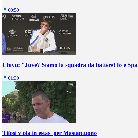
00:59
Chivu: "Juve? Siamo la squadra da battere! Io e Spa
01:30
Tifosi viola in estasi per Mastantuono