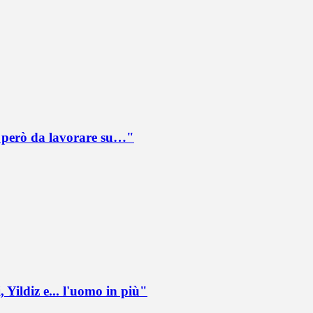
è però da lavorare su…"
 Yildiz e... l'uomo in più"