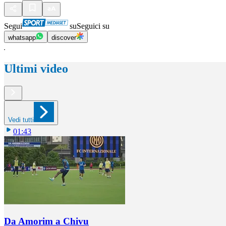
Segui
su
Seguici su
whatsapp
discover
Ultimi video
Vedi tutti
01:43
Da Amorim a Chivu