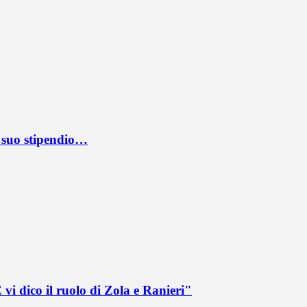
l suo stipendio…
vi dico il ruolo di Zola e Ranieri"