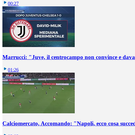
00:27
Marrucci: "Juve, il centrocampo non convince e dava
01:26
Calciomercato, Accomando: "Napoli, ecco cosa succ