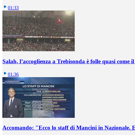
01:33
Salah, l’accoglienza a Trebisonda è folle quasi come i
01:36
Accomando: "Ecco lo staff di Mancini in Nazionale. E 