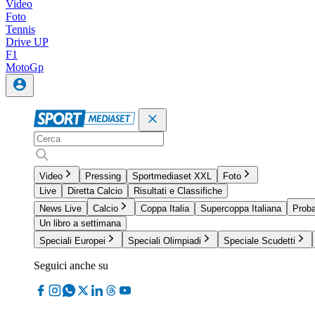
Video
Foto
Tennis
Drive UP
F1
MotoGp
Video
Pressing
Sportmediaset XXL
Foto
Live
Diretta Calcio
Risultati e Classifiche
News Live
Calcio
Coppa Italia
Supercoppa Italiana
Proba
Un libro a settimana
Speciali Europei
Speciali Olimpiadi
Speciale Scudetti
Seguici anche su