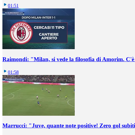
01:51
Raimondi: "Milan, si vede la filosofia di Amorim. C'
01:58
Marrucci: "Juve, quante note positive! Zero gol subiti,