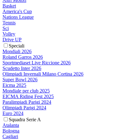
Altri Motori
Basket
America's Cup
Nations League
Tennis
Sci
Volley
Drive UP
Speciali
Mondiali 2026
Roland Garros 2026
Sportmediaset Live Riccione 2026
Scudetto Inter 2026
Olimpiadi Invernali Milano Cortina 2026
Super Bowl 2026
Eicma 2025
Mondiale per club 2025
EICMA Riding Fest 2025
Paralimpiadi Parigi 2024
Olimpiadi Parigi 2024
Euro 2024
Squadra Serie A
Atalanta
Bologna
Cagliari