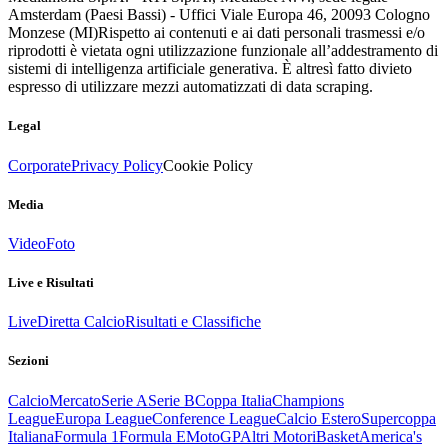
Amsterdam (Paesi Bassi) - Uffici Viale Europa 46, 20093 Cologno
Monzese (MI)
Rispetto ai contenuti e ai dati personali trasmessi e/o
riprodotti è vietata ogni utilizzazione funzionale all’addestramento di
sistemi di intelligenza artificiale generativa. È altresì fatto divieto
espresso di utilizzare mezzi automatizzati di data scraping.
Legal
Corporate
Privacy Policy
Cookie Policy
Media
Video
Foto
Live e Risultati
Live
Diretta Calcio
Risultati e Classifiche
Sezioni
Calcio
Mercato
Serie A
Serie B
Coppa Italia
Champions
League
Europa League
Conference League
Calcio Estero
Supercoppa
Italiana
Formula 1
Formula E
MotoGP
Altri Motori
Basket
America's