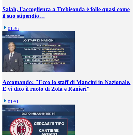
Salah, l’accoglienza a Trebisonda è folle quasi come
il suo stipendio…
01:36
Accomando: "Ecco lo staff di Mancini in Nazionale.
E vi dico il ruolo di Zola e Ranieri"
01:51