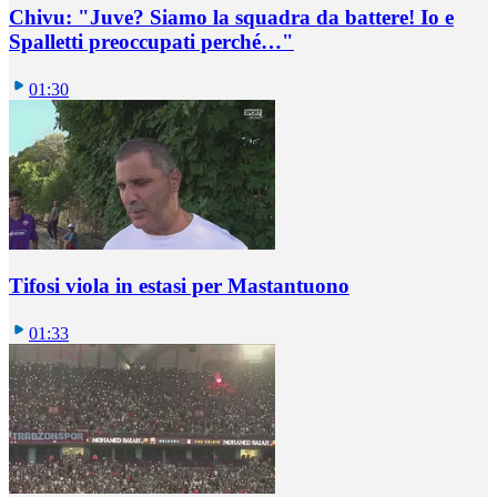
Chivu: "Juve? Siamo la squadra da battere! Io e
Spalletti preoccupati perché…"
01:30
Tifosi viola in estasi per Mastantuono
01:33