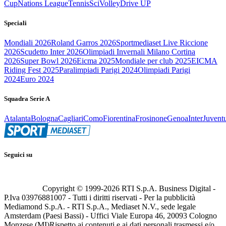
Cup
Nations League
Tennis
Sci
Volley
Drive UP
Speciali
Mondiali 2026
Roland Garros 2026
Sportmediaset Live Riccione
2026
Scudetto Inter 2026
Olimpiadi Invernali Milano Cortina
2026
Super Bowl 2026
Eicma 2025
Mondiale per club 2025
EICMA
Riding Fest 2025
Paralimpiadi Parigi 2024
Olimpiadi Parigi
2024
Euro 2024
Squadra Serie A
Atalanta
Bologna
Cagliari
Como
Fiorentina
Frosinone
Genoa
Inter
Juvent
Seguici su
Copyright © 1999-
2026
RTI S.p.A. Business Digital -
P.Iva 03976881007 - Tutti i diritti riservati - Per la pubblicità
Mediamond S.p.A. - RTI S.p.A., Mediaset N.V., sede legale
Amsterdam (Paesi Bassi) - Uffici Viale Europa 46, 20093 Cologno
Monzese (MI)
Rispetto ai contenuti e ai dati personali trasmessi e/o