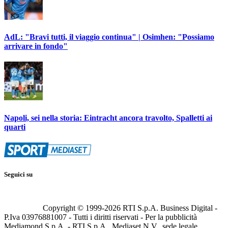
AdL: "Bravi tutti, il viaggio continua" | Osimhen: "Possiamo
arrivare in fondo"
Napoli, sei nella storia: Eintracht ancora travolto, Spalletti ai
quarti
Seguici su
Copyright © 1999-
2026
RTI S.p.A. Business Digital -
P.Iva 03976881007 - Tutti i diritti riservati - Per la pubblicità
Mediamond S.p.A. - RTI S.p.A., Mediaset N.V., sede legale