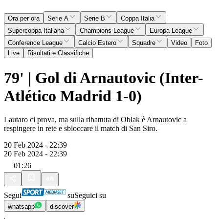
Ora per ora
Serie A
Serie B
Coppa Italia
Supercoppa Italiana
Champions League
Europa League
Conference League
Calcio Estero
Squadre
Video
Foto
Live
Risultati e Classifiche
79' | Gol di Arnautovic (Inter-
Atlético Madrid 1-0)
Lautaro ci prova, ma sulla ribattuta di Oblak è Arnautovic a
respingere in rete e sbloccare il match di San Siro.
20 Feb 2024 - 22:39
20 Feb 2024 - 22:39
01:26
Segui
su
Seguici su
whatsapp
discover