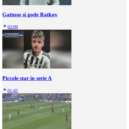
Gattuso si gode Ratkov
02:09
Piccole star in serie A
01:45