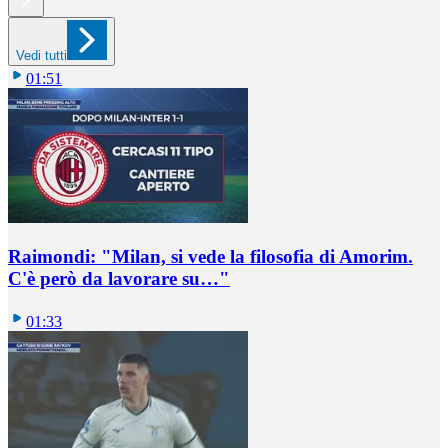
Vedi tutti
01:51
Raimondi: "Milan, si vede la filosofia di Amorim.
C'è però da lavorare su…"
01:33