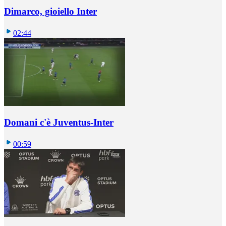
Dimarco, gioiello Inter
02:44
Domani c'è Juventus-Inter
00:59