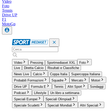
Video
Foto
Tennis
Drive UP
F1
MotoGp
Video
Pressing
Sportmediaset XXL
Foto
Live
Diretta Calcio
Risultati e Classifiche
News Live
Calcio
Coppa Italia
Supercoppa Italiana
Probabili Formazioni
Squadre
Mercato
Motori
Drive UP
Formula E
Tennis
Altri Sport
Sondaggi
Podcast
Lifestyle
Un libro a settimana
Speciali Europei
Speciali Olimpiadi
Speciale Scudetti
Speciali Mondiali
Altri Speciali