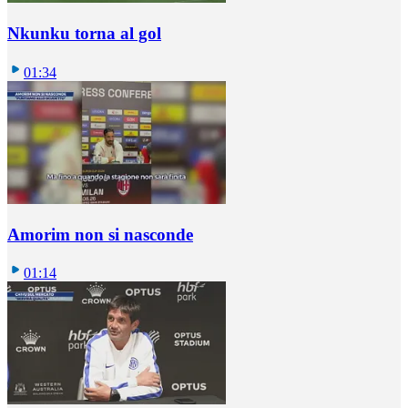
Nkunku torna al gol
01:34
Amorim non si nasconde
01:14