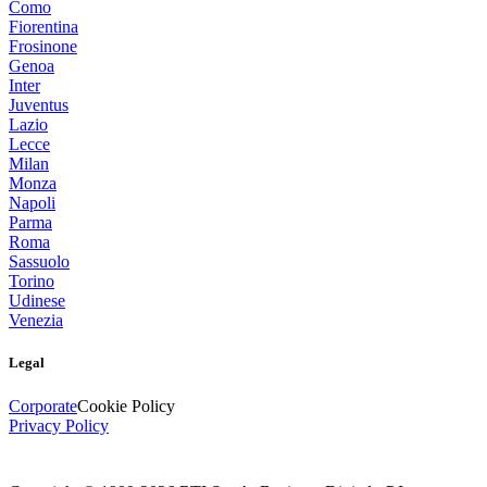
Como
Fiorentina
Frosinone
Genoa
Inter
Juventus
Lazio
Lecce
Milan
Monza
Napoli
Parma
Roma
Sassuolo
Torino
Udinese
Venezia
Legal
Corporate
Cookie Policy
Privacy Policy