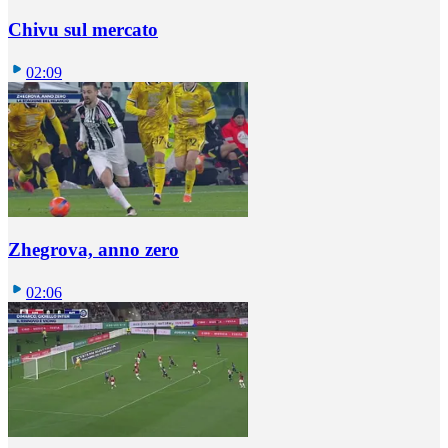
Chivu sul mercato
02:09
Zhegrova, anno zero
02:06