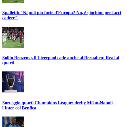
Spalletti: "Napoli più forte d'Europa? No, è giochino per farci
cadere"
Solito Benzema, il Liverpool cade anche al Bernabeu: Real ai
quarti
Sorteggio quarti Champions League: derby Milan-Napoli,
l'Inter col Benfica