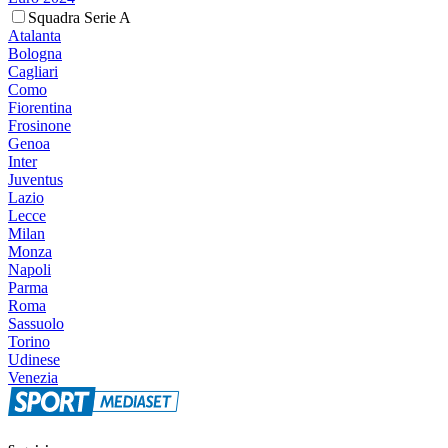
Squadra Serie A
Atalanta
Bologna
Cagliari
Como
Fiorentina
Frosinone
Genoa
Inter
Juventus
Lazio
Lecce
Milan
Monza
Napoli
Parma
Roma
Sassuolo
Torino
Udinese
Venezia