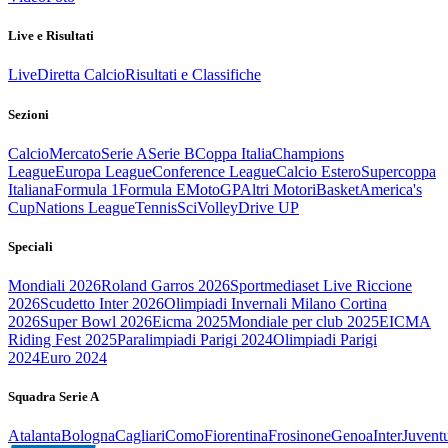
Live e Risultati
Live
Diretta Calcio
Risultati e Classifiche
Sezioni
Calcio
Mercato
Serie A
Serie B
Coppa Italia
Champions
League
Europa League
Conference League
Calcio Estero
Supercoppa
Italiana
Formula 1
Formula E
MotoGP
Altri Motori
Basket
America's
Cup
Nations League
Tennis
Sci
Volley
Drive UP
Speciali
Mondiali 2026
Roland Garros 2026
Sportmediaset Live Riccione
2026
Scudetto Inter 2026
Olimpiadi Invernali Milano Cortina
2026
Super Bowl 2026
Eicma 2025
Mondiale per club 2025
EICMA
Riding Fest 2025
Paralimpiadi Parigi 2024
Olimpiadi Parigi
2024
Euro 2024
Squadra Serie A
Atalanta
Bologna
Cagliari
Como
Fiorentina
Frosinone
Genoa
Inter
Juvent