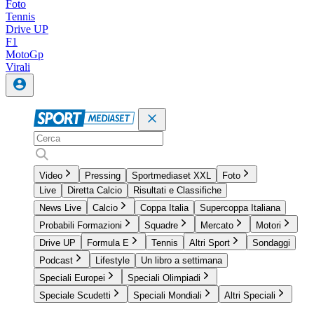
Foto
Tennis
Drive UP
F1
MotoGp
Virali
Video
Pressing
Sportmediaset XXL
Foto
Live
Diretta Calcio
Risultati e Classifiche
News Live
Calcio
Coppa Italia
Supercoppa Italiana
Probabili Formazioni
Squadre
Mercato
Motori
Drive UP
Formula E
Tennis
Altri Sport
Sondaggi
Podcast
Lifestyle
Un libro a settimana
Speciali Europei
Speciali Olimpiadi
Speciale Scudetti
Speciali Mondiali
Altri Speciali