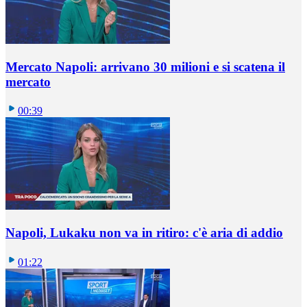
Mercato Napoli: arrivano 30 milioni e si scatena il
mercato
00:39
Napoli, Lukaku non va in ritiro: c'è aria di addio
01:22