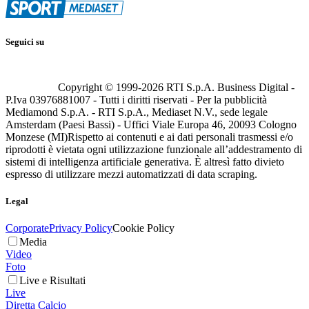
Seguici su
Copyright © 1999-
2026
RTI S.p.A. Business Digital -
P.Iva 03976881007 - Tutti i diritti riservati - Per la pubblicità
Mediamond S.p.A. - RTI S.p.A., Mediaset N.V., sede legale
Amsterdam (Paesi Bassi) - Uffici Viale Europa 46, 20093 Cologno
Monzese (MI)
Rispetto ai contenuti e ai dati personali trasmessi e/o
riprodotti è vietata ogni utilizzazione funzionale all’addestramento di
sistemi di intelligenza artificiale generativa. È altresì fatto divieto
espresso di utilizzare mezzi automatizzati di data scraping.
Legal
Corporate
Privacy Policy
Cookie Policy
Media
Video
Foto
Live e Risultati
Live
Diretta Calcio