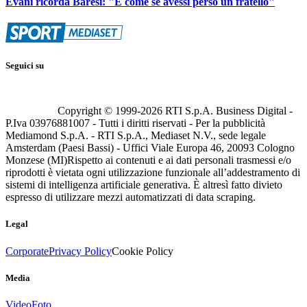
Evani ricorda Baresi: "È come se avessi perso un fratello"
Seguici su
Copyright © 1999-
2026
RTI S.p.A. Business Digital -
P.Iva 03976881007 - Tutti i diritti riservati - Per la pubblicità
Mediamond S.p.A. - RTI S.p.A., Mediaset N.V., sede legale
Amsterdam (Paesi Bassi) - Uffici Viale Europa 46, 20093 Cologno
Monzese (MI)
Rispetto ai contenuti e ai dati personali trasmessi e/o
riprodotti è vietata ogni utilizzazione funzionale all’addestramento di
sistemi di intelligenza artificiale generativa. È altresì fatto divieto
espresso di utilizzare mezzi automatizzati di data scraping.
Legal
Corporate
Privacy Policy
Cookie Policy
Media
Video
Foto