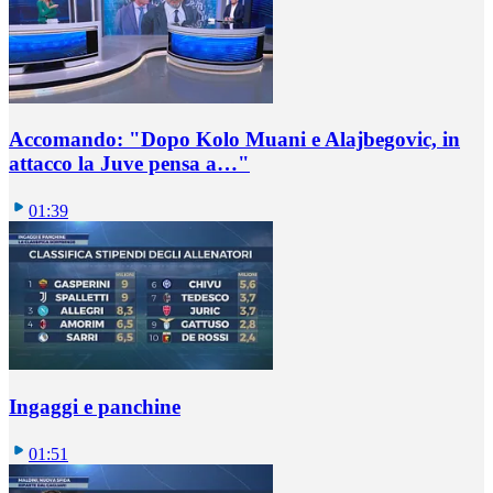
Accomando: "Dopo Kolo Muani e Alajbegovic, in
attacco la Juve pensa a…"
01:39
Ingaggi e panchine
01:51