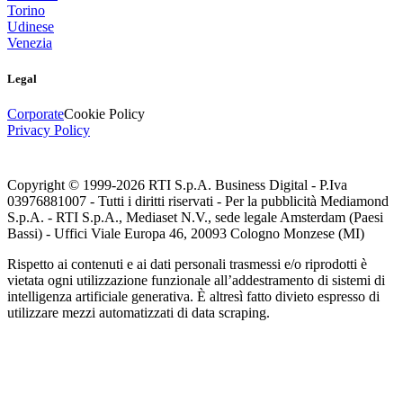
Torino
Udinese
Venezia
Legal
Corporate
Cookie Policy
Privacy Policy
Copyright © 1999-
2026
RTI S.p.A. Business Digital - P.Iva
03976881007 - Tutti i diritti riservati - Per la pubblicità Mediamond
S.p.A. - RTI S.p.A., Mediaset N.V., sede legale Amsterdam (Paesi
Bassi) - Uffici Viale Europa 46, 20093 Cologno Monzese (MI)
Rispetto ai contenuti e ai dati personali trasmessi e/o riprodotti è
vietata ogni utilizzazione funzionale all’addestramento di sistemi di
intelligenza artificiale generativa. È altresì fatto divieto espresso di
utilizzare mezzi automatizzati di data scraping.