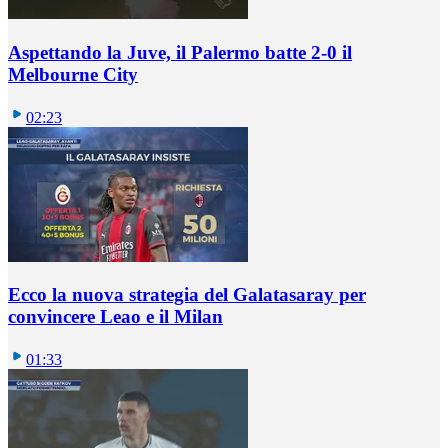
Aspettando la Juve, il Palermo batte 2-0 il
Melbourne City
02:23
Ecco la nuova strategia del Galatasaray per
convincere Leao e il Milan
01:33