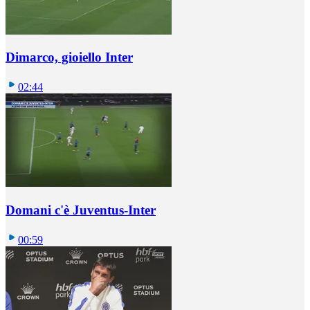
Dimarco, gioiello Inter
02:44
Domani c'è Juventus-Inter
00:59