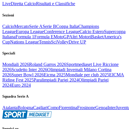
Live
Diretta Calcio
Risultati e Classifiche
Sezioni
Calcio
Mercato
Serie A
Serie B
Coppa Italia
Champions
League
Europa League
Conference League
Calcio Estero
Supercoppa
Italiana
Formula 1
Formula E
MotoGP
Altri Motori
Basket
America's
Cup
Nations League
Tennis
Sci
Volley
Drive UP
Speciali
Mondiali 2026
Roland Garros 2026
Sportmediaset Live Riccione
2026
Scudetto Inter 2026
Olimpiadi Invernali Milano Cortina
2026
Super Bowl 2026
Eicma 2025
Mondiale per club 2025
EICMA
Riding Fest 2025
Paralimpiadi Parigi 2024
Olimpiadi Parigi
2024
Euro 2024
Squadra Serie A
Atalanta
Bologna
Cagliari
Como
Fiorentina
Frosinone
Genoa
Inter
Juvent
Seguici su