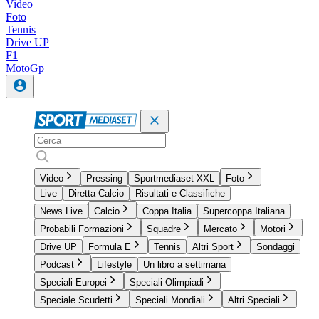
Video
Foto
Tennis
Drive UP
F1
MotoGp
Video
Pressing
Sportmediaset XXL
Foto
Live
Diretta Calcio
Risultati e Classifiche
News Live
Calcio
Coppa Italia
Supercoppa Italiana
Probabili Formazioni
Squadre
Mercato
Motori
Drive UP
Formula E
Tennis
Altri Sport
Sondaggi
Podcast
Lifestyle
Un libro a settimana
Speciali Europei
Speciali Olimpiadi
Speciale Scudetti
Speciali Mondiali
Altri Speciali