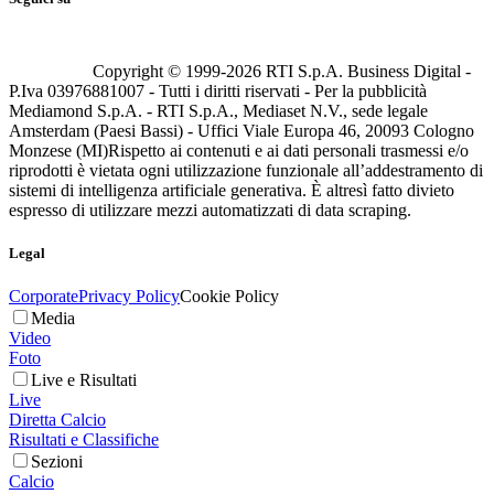
Copyright © 1999-
2026
RTI S.p.A. Business Digital -
P.Iva 03976881007 - Tutti i diritti riservati - Per la pubblicità
Mediamond S.p.A. - RTI S.p.A., Mediaset N.V., sede legale
Amsterdam (Paesi Bassi) - Uffici Viale Europa 46, 20093 Cologno
Monzese (MI)
Rispetto ai contenuti e ai dati personali trasmessi e/o
riprodotti è vietata ogni utilizzazione funzionale all’addestramento di
sistemi di intelligenza artificiale generativa. È altresì fatto divieto
espresso di utilizzare mezzi automatizzati di data scraping.
Legal
Corporate
Privacy Policy
Cookie Policy
Media
Video
Foto
Live e Risultati
Live
Diretta Calcio
Risultati e Classifiche
Sezioni
Calcio