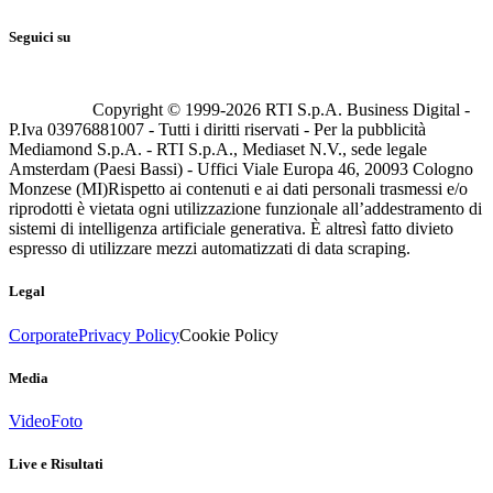
Seguici su
Copyright © 1999-
2026
RTI S.p.A. Business Digital -
P.Iva 03976881007 - Tutti i diritti riservati - Per la pubblicità
Mediamond S.p.A. - RTI S.p.A., Mediaset N.V., sede legale
Amsterdam (Paesi Bassi) - Uffici Viale Europa 46, 20093 Cologno
Monzese (MI)
Rispetto ai contenuti e ai dati personali trasmessi e/o
riprodotti è vietata ogni utilizzazione funzionale all’addestramento di
sistemi di intelligenza artificiale generativa. È altresì fatto divieto
espresso di utilizzare mezzi automatizzati di data scraping.
Legal
Corporate
Privacy Policy
Cookie Policy
Media
Video
Foto
Live e Risultati