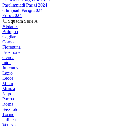
Paralimpiadi Parigi 2024
Olimpiadi Parigi 2024
Euro 2024
Squadra Serie A
Atalanta
Bologna
Cagliari
Como
Fiorentina
Frosinone
Genoa
Inter
Juventus
Lazio
Lecce
Milan
Monza
Napoli
Parma
Roma
Sassuolo
Torino
Udinese
Venezia