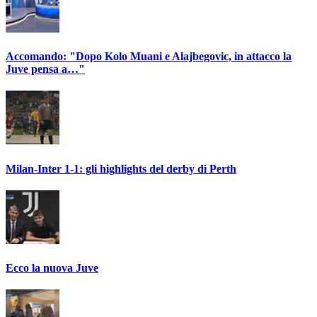
Accomando: "Dopo Kolo Muani e Alajbegovic, in attacco la
Juve pensa a…"
Milan-Inter 1-1: gli highlights del derby di Perth
Ecco la nuova Juve