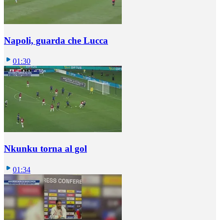
Napoli, guarda che Lucca
01:30
Nkunku torna al gol
01:34