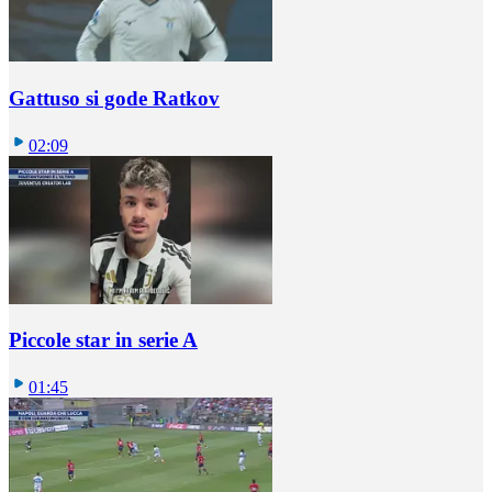
Gattuso si gode Ratkov
02:09
Piccole star in serie A
01:45