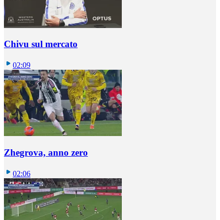
Chivu sul mercato
02:09
Zhegrova, anno zero
02:06