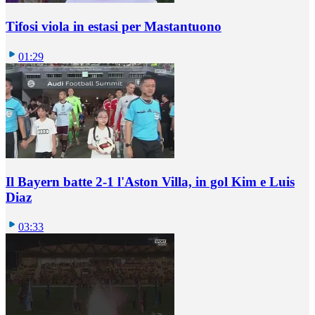
Tifosi viola in estasi per Mastantuono
01:29
Il Bayern batte 2-1 l'Aston Villa, in gol Kim e Luis
Diaz
03:33