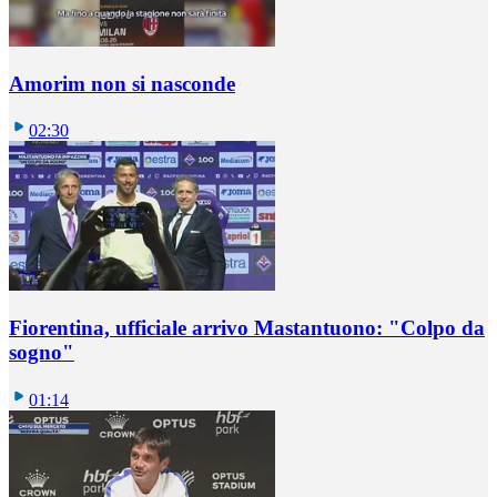
Amorim non si nasconde
02:30
Fiorentina, ufficiale arrivo Mastantuono: "Colpo da
sogno"
01:14