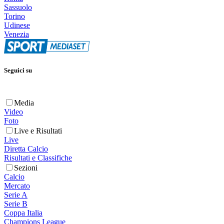
Sassuolo
Torino
Udinese
Venezia
Seguici su
Media
Video
Foto
Live e Risultati
Live
Diretta Calcio
Risultati e Classifiche
Sezioni
Calcio
Mercato
Serie A
Serie B
Coppa Italia
Champions League