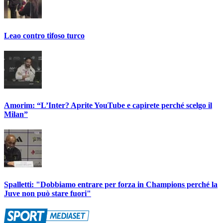
Leao contro tifoso turco
Amorim: “L’Inter? Aprite YouTube e capirete perché scelgo il
Milan”
Spalletti: "Dobbiamo entrare per forza in Champions perché la
Juve non può stare fuori"