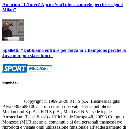
Amorim: “L’Inter? Aprite YouTube e capirete perché scelgo il
Milan”
Spalletti: "Dobbiamo entrare per forza in Champions perché la
Juve non può stare fuori"
Seguici su
Copyright © 1999-
2026
RTI S.p.A. Business Digital -
P.Iva 03976881007 - Tutti i diritti riservati - Per la pubblicità
Mediamond S.p.A. - RTI S.p.A., Mediaset N.V., sede legale
Amsterdam (Paesi Bassi) - Uffici Viale Europa 46, 20093 Cologno
Monzese (MI)
Rispetto ai contenuti e ai dati personali trasmessi e/o
riprodotti è vietata ogni utilizzazione funzionale all’addestramento di