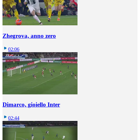
Zhegrova, anno zero
02:06
Dimarco, gioiello Inter
02:44