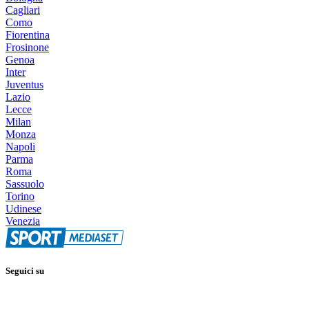
Cagliari
Como
Fiorentina
Frosinone
Genoa
Inter
Juventus
Lazio
Lecce
Milan
Monza
Napoli
Parma
Roma
Sassuolo
Torino
Udinese
Venezia
Seguici su