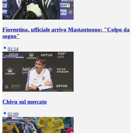
Fiorentina, ufficiale arrivo Mastantuono: "Colpo da
sogno"
01:14
Chivu sul mercato
02:09