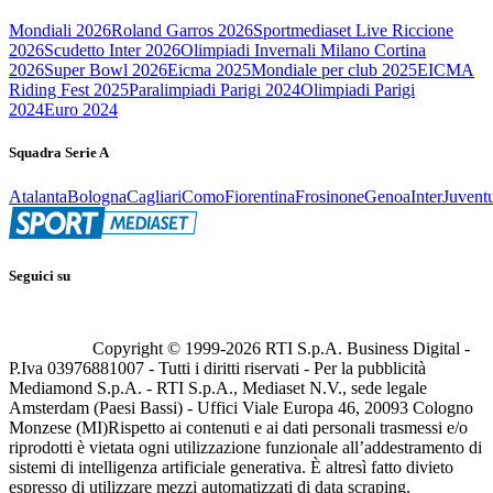
Mondiali 2026
Roland Garros 2026
Sportmediaset Live Riccione
2026
Scudetto Inter 2026
Olimpiadi Invernali Milano Cortina
2026
Super Bowl 2026
Eicma 2025
Mondiale per club 2025
EICMA
Riding Fest 2025
Paralimpiadi Parigi 2024
Olimpiadi Parigi
2024
Euro 2024
Squadra Serie A
Atalanta
Bologna
Cagliari
Como
Fiorentina
Frosinone
Genoa
Inter
Juvent
Seguici su
Copyright © 1999-
2026
RTI S.p.A. Business Digital -
P.Iva 03976881007 - Tutti i diritti riservati - Per la pubblicità
Mediamond S.p.A. - RTI S.p.A., Mediaset N.V., sede legale
Amsterdam (Paesi Bassi) - Uffici Viale Europa 46, 20093 Cologno
Monzese (MI)
Rispetto ai contenuti e ai dati personali trasmessi e/o
riprodotti è vietata ogni utilizzazione funzionale all’addestramento di
sistemi di intelligenza artificiale generativa. È altresì fatto divieto
espresso di utilizzare mezzi automatizzati di data scraping.