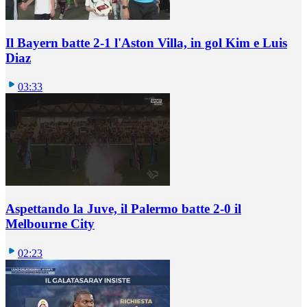
Il Bayern batte 2-1 l'Aston Villa, in gol Kim e Luis
Diaz
03:33
Aspettando la Juve, il Palermo batte 2-0 il
Melbourne City
02:23