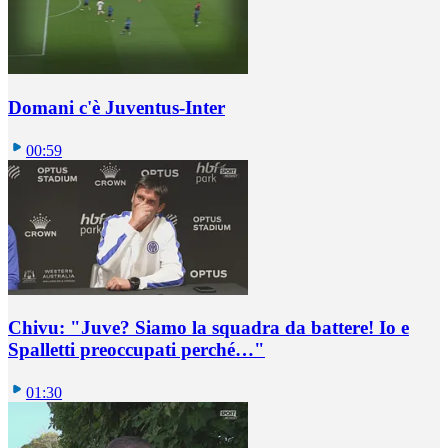
Domani c'è Juventus-Inter
00:59
Chivu: "Juve? Siamo la squadra da battere! Io e
Spalletti preoccupati perché…"
01:30