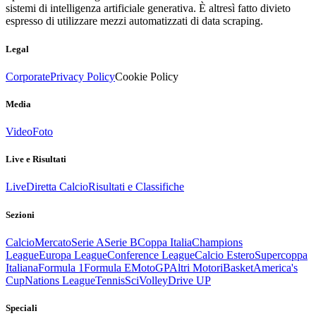
sistemi di intelligenza artificiale generativa. È altresì fatto divieto
espresso di utilizzare mezzi automatizzati di data scraping.
Legal
Corporate
Privacy Policy
Cookie Policy
Media
Video
Foto
Live e Risultati
Live
Diretta Calcio
Risultati e Classifiche
Sezioni
Calcio
Mercato
Serie A
Serie B
Coppa Italia
Champions
League
Europa League
Conference League
Calcio Estero
Supercoppa
Italiana
Formula 1
Formula E
MotoGP
Altri Motori
Basket
America's
Cup
Nations League
Tennis
Sci
Volley
Drive UP
Speciali