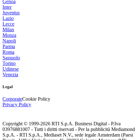
Genoa
Inter
Juventus
Lazio
Lecce
Milan
Monza
Napoli
Parma
Roma
Sassuolo
Torino
Udinese
Venezia
Legal
Corporate
Cookie Policy
Privacy Policy
Copyright © 1999-
2026
RTI S.p.A. Business Digital - P.Iva
03976881007 - Tutti i diritti riservati - Per la pubblicità Mediamond
S.p.A. - RTI S.p.A., Mediaset N.V., sede legale Amsterdam (Paesi