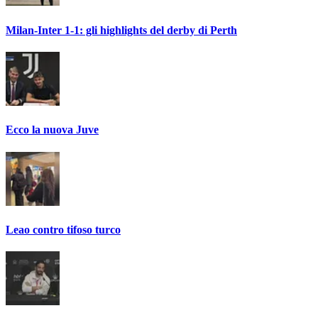
Milan-Inter 1-1: gli highlights del derby di Perth
Ecco la nuova Juve
Leao contro tifoso turco