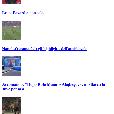
Leao, Pavard e non solo
Napoli-Osasuna 2-1: gli highlights dell'amichevole
Accomando: "Dopo Kolo Muani e Alajbegovic, in attacco la
Juve pensa a…"