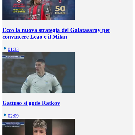
Ecco la nuova strategia del Galatasaray per
convincere Leao e il Milan
01:33
Gattuso si gode Ratkov
02:09