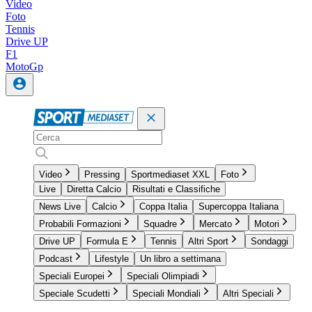
Video
Foto
Tennis
Drive UP
F1
MotoGp
Video
Pressing
Sportmediaset XXL
Foto
Live
Diretta Calcio
Risultati e Classifiche
News Live
Calcio
Coppa Italia
Supercoppa Italiana
Probabili Formazioni
Squadre
Mercato
Motori
Drive UP
Formula E
Tennis
Altri Sport
Sondaggi
Podcast
Lifestyle
Un libro a settimana
Speciali Europei
Speciali Olimpiadi
Speciale Scudetti
Speciali Mondiali
Altri Speciali