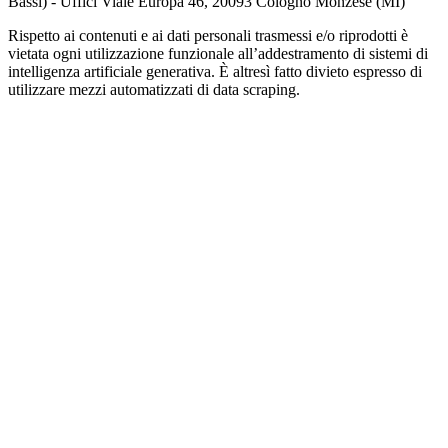
Bassi) - Uffici Viale Europa 46, 20093 Cologno Monzese (MI)
Rispetto ai contenuti e ai dati personali trasmessi e/o riprodotti è
vietata ogni utilizzazione funzionale all’addestramento di sistemi di
intelligenza artificiale generativa. È altresì fatto divieto espresso di
utilizzare mezzi automatizzati di data scraping.