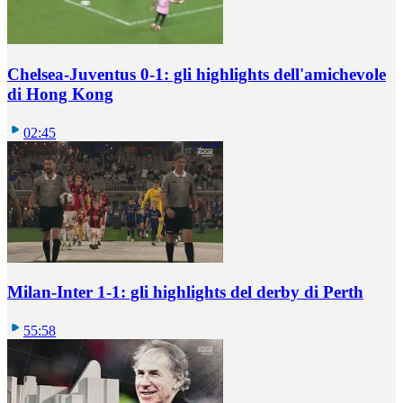
Chelsea-Juventus 0-1: gli highlights dell'amichevole
di Hong Kong
02:45
Milan-Inter 1-1: gli highlights del derby di Perth
55:58