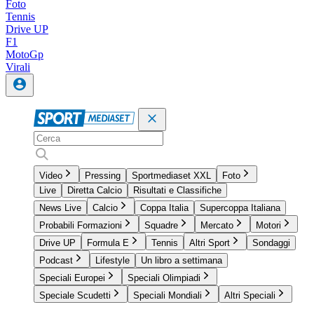
Foto
Tennis
Drive UP
F1
MotoGp
Virali
Video
Pressing
Sportmediaset XXL
Foto
Live
Diretta Calcio
Risultati e Classifiche
News Live
Calcio
Coppa Italia
Supercoppa Italiana
Probabili Formazioni
Squadre
Mercato
Motori
Drive UP
Formula E
Tennis
Altri Sport
Sondaggi
Podcast
Lifestyle
Un libro a settimana
Speciali Europei
Speciali Olimpiadi
Speciale Scudetti
Speciali Mondiali
Altri Speciali