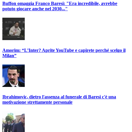
Buffon omaggia Franco Baresi: "Era incredibile, avrebbe
potuto giocare anche nel 2030..."
Amorim: “L’Inter? Aprite YouTube e capirete perché scelgo il
Milan”
Ibrahimovic, dietro l'assenza al funerale di Baresi c'è una
motivazione strettamente personale