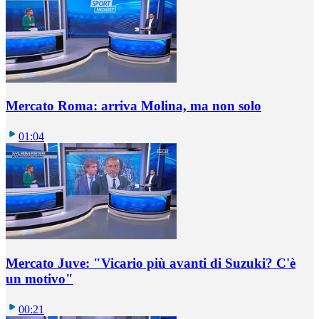
Mercato Roma: arriva Molina, ma non solo
01:04
Mercato Juve: "Vicario più avanti di Suzuki? C'è
un motivo"
00:21