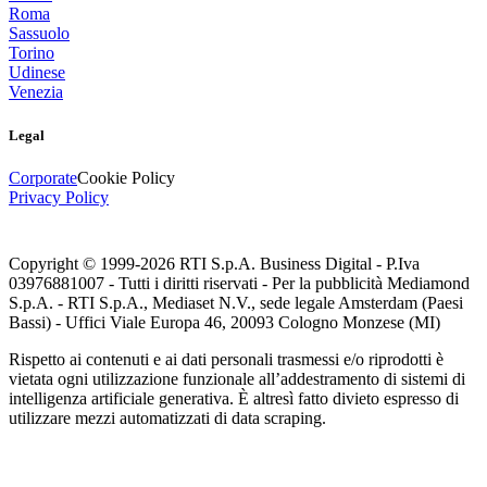
Roma
Sassuolo
Torino
Udinese
Venezia
Legal
Corporate
Cookie Policy
Privacy Policy
Copyright © 1999-
2026
RTI S.p.A. Business Digital - P.Iva
03976881007 - Tutti i diritti riservati - Per la pubblicità Mediamond
S.p.A. - RTI S.p.A., Mediaset N.V., sede legale Amsterdam (Paesi
Bassi) - Uffici Viale Europa 46, 20093 Cologno Monzese (MI)
Rispetto ai contenuti e ai dati personali trasmessi e/o riprodotti è
vietata ogni utilizzazione funzionale all’addestramento di sistemi di
intelligenza artificiale generativa. È altresì fatto divieto espresso di
utilizzare mezzi automatizzati di data scraping.