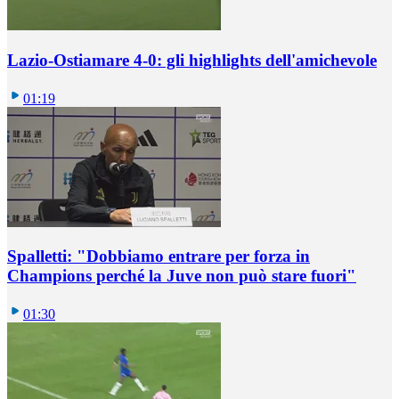
Lazio-Ostiamare 4-0: gli highlights dell'amichevole
01:19
Spalletti: "Dobbiamo entrare per forza in
Champions perché la Juve non può stare fuori"
01:30