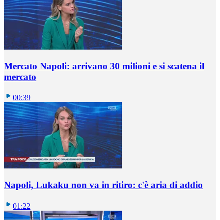
Mercato Napoli: arrivano 30 milioni e si scatena il
mercato
00:39
Napoli, Lukaku non va in ritiro: c'è aria di addio
01:22