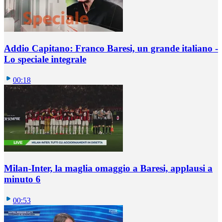
Addio Capitano: Franco Baresi, un grande italiano -
Lo speciale integrale
00:18
Milan-Inter, la maglia omaggio a Baresi, applausi a
minuto 6
00:53