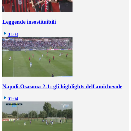
Leggende insostituibili
01:03
Napoli-Osasuna 2-1: gli highlights dell'amichevole
01:04