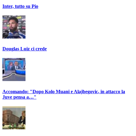
Inter, tutto su Pio
Douglas Luiz ci crede
Accomando: "Dopo Kolo Muani e Alajbegovic, in attacco la
Juve pensa a…"