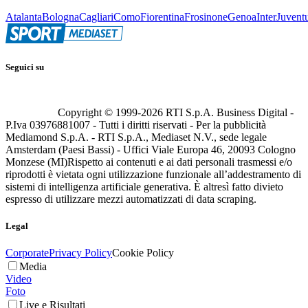
Atalanta
Bologna
Cagliari
Como
Fiorentina
Frosinone
Genoa
Inter
Juvent
Seguici su
Copyright © 1999-
2026
RTI S.p.A. Business Digital -
P.Iva 03976881007 - Tutti i diritti riservati - Per la pubblicità
Mediamond S.p.A. - RTI S.p.A., Mediaset N.V., sede legale
Amsterdam (Paesi Bassi) - Uffici Viale Europa 46, 20093 Cologno
Monzese (MI)
Rispetto ai contenuti e ai dati personali trasmessi e/o
riprodotti è vietata ogni utilizzazione funzionale all’addestramento di
sistemi di intelligenza artificiale generativa. È altresì fatto divieto
espresso di utilizzare mezzi automatizzati di data scraping.
Legal
Corporate
Privacy Policy
Cookie Policy
Media
Video
Foto
Live e Risultati