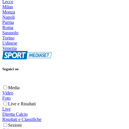
Lecce
Milan
Monza
Napoli
Parma
Roma
Sassuolo
Torino
Udinese
Venezia
Seguici su
Media
Video
Foto
Live e Risultati
Live
Diretta Calcio
Risultati e Classifiche
Sezioni