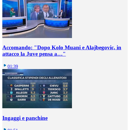
Accomando: "Dopo Kolo Muani e Alajbegovic, in
attacco la Juve pensa a…"
01:39
Ingaggi e panchine