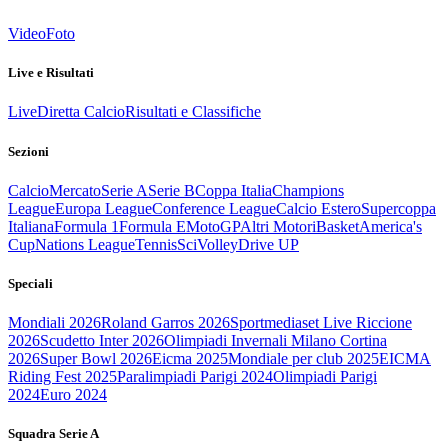
Video
Foto
Live e Risultati
Live
Diretta Calcio
Risultati e Classifiche
Sezioni
Calcio
Mercato
Serie A
Serie B
Coppa Italia
Champions
League
Europa League
Conference League
Calcio Estero
Supercoppa
Italiana
Formula 1
Formula E
MotoGP
Altri Motori
Basket
America's
Cup
Nations League
Tennis
Sci
Volley
Drive UP
Speciali
Mondiali 2026
Roland Garros 2026
Sportmediaset Live Riccione
2026
Scudetto Inter 2026
Olimpiadi Invernali Milano Cortina
2026
Super Bowl 2026
Eicma 2025
Mondiale per club 2025
EICMA
Riding Fest 2025
Paralimpiadi Parigi 2024
Olimpiadi Parigi
2024
Euro 2024
Squadra Serie A