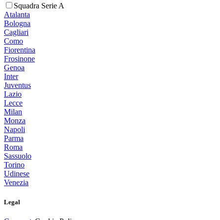
Squadra Serie A
Atalanta
Bologna
Cagliari
Como
Fiorentina
Frosinone
Genoa
Inter
Juventus
Lazio
Lecce
Milan
Monza
Napoli
Parma
Roma
Sassuolo
Torino
Udinese
Venezia
Legal