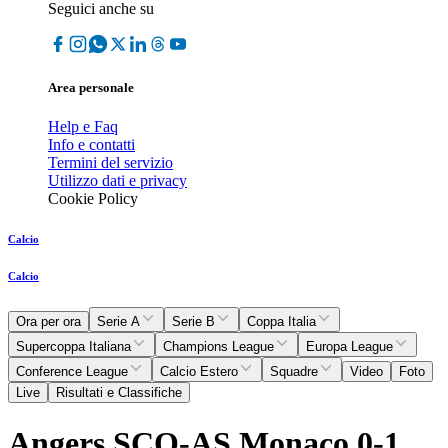
Seguici anche su
Area personale
Help e Faq
Info e contatti
Termini del servizio
Utilizzo dati e privacy
Cookie Policy
Calcio
Calcio
Ora per ora
Serie A
Serie B
Coppa Italia
Supercoppa Italiana
Champions League
Europa League
Conference League
Calcio Estero
Squadre
Video
Foto
Live
Risultati e Classifiche
Angers SCO-AS Monaco 0-1