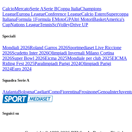
Calcio
Mercato
Serie A
Serie B
Coppa Italia
Champions
League
Europa League
Conference League
Calcio Estero
Supercoppa
Italiana
Formula 1
Formula E
MotoGP
Altri Motori
Basket
America's
Cup
Nations League
Tennis
Sci
Volley
Drive UP
Speciali
Mondiali 2026
Roland Garros 2026
Sportmediaset Live Riccione
2026
Scudetto Inter 2026
Olimpiadi Invernali Milano Cortina
2026
Super Bowl 2026
Eicma 2025
Mondiale per club 2025
EICMA
Riding Fest 2025
Paralimpiadi Parigi 2024
Olimpiadi Parigi
2024
Euro 2024
Squadra Serie A
Atalanta
Bologna
Cagliari
Como
Fiorentina
Frosinone
Genoa
Inter
Juvent
Seguici su