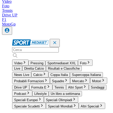
Video
Foto
Tennis
Drive UP
F1
MotoGp
Video
Pressing
Sportmediaset XXL
Foto
Live
Diretta Calcio
Risultati e Classifiche
News Live
Calcio
Coppa Italia
Supercoppa Italiana
Probabili Formazioni
Squadre
Mercato
Motori
Drive UP
Formula E
Tennis
Altri Sport
Sondaggi
Podcast
Lifestyle
Un libro a settimana
Speciali Europei
Speciali Olimpiadi
Speciale Scudetti
Speciali Mondiali
Altri Speciali