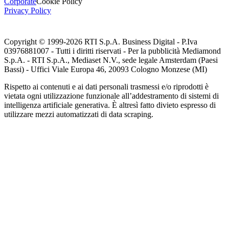
Corporate
Cookie Policy
Privacy Policy
Copyright © 1999-
2026
RTI S.p.A. Business Digital - P.Iva
03976881007 - Tutti i diritti riservati - Per la pubblicità Mediamond
S.p.A. - RTI S.p.A., Mediaset N.V., sede legale Amsterdam (Paesi
Bassi) - Uffici Viale Europa 46, 20093 Cologno Monzese (MI)
Rispetto ai contenuti e ai dati personali trasmessi e/o riprodotti è
vietata ogni utilizzazione funzionale all’addestramento di sistemi di
intelligenza artificiale generativa. È altresì fatto divieto espresso di
utilizzare mezzi automatizzati di data scraping.