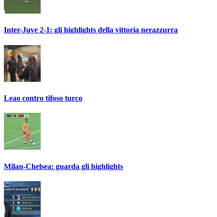
Inter-Juve 2-1: gli highlights della vittoria nerazzurra
Leao contro tifoso turco
Milan-Chelsea: guarda gli highlights