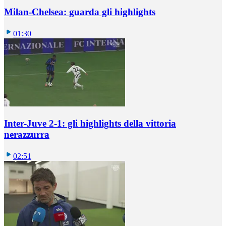
Milan-Chelsea: guarda gli highlights
01:30
Inter-Juve 2-1: gli highlights della vittoria
nerazzurra
02:51