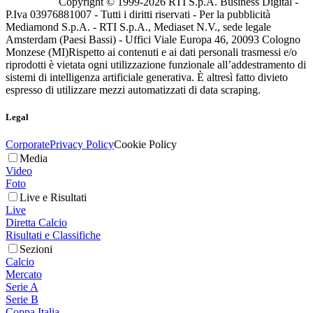
Copyright © 1999-
2026
RTI S.p.A. Business Digital -
P.Iva 03976881007 - Tutti i diritti riservati - Per la pubblicità
Mediamond S.p.A. - RTI S.p.A., Mediaset N.V., sede legale
Amsterdam (Paesi Bassi) - Uffici Viale Europa 46, 20093 Cologno
Monzese (MI)
Rispetto ai contenuti e ai dati personali trasmessi e/o
riprodotti è vietata ogni utilizzazione funzionale all’addestramento di
sistemi di intelligenza artificiale generativa. È altresì fatto divieto
espresso di utilizzare mezzi automatizzati di data scraping.
Legal
Corporate
Privacy Policy
Cookie Policy
Media
Video
Foto
Live e Risultati
Live
Diretta Calcio
Risultati e Classifiche
Sezioni
Calcio
Mercato
Serie A
Serie B
Coppa Italia