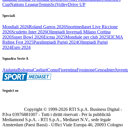
Cup
Nations League
Tennis
Sci
Volley
Drive UP
Speciali
Mondiali 2026
Roland Garros 2026
Sportmediaset Live Riccione
2026
Scudetto Inter 2026
Olimpiadi Invernali Milano Cortina
2026
Super Bowl 2026
Eicma 2025
Mondiale per club 2025
EICMA
Riding Fest 2025
Paralimpiadi Parigi 2024
Olimpiadi Parigi
2024
Euro 2024
Squadra Serie A
Atalanta
Bologna
Cagliari
Como
Fiorentina
Frosinone
Genoa
Inter
Juvent
Seguici su
Copyright © 1999-
2026
RTI S.p.A. Business Digital -
P.Iva 03976881007 - Tutti i diritti riservati - Per la pubblicità
Mediamond S.p.A. - RTI S.p.A., Mediaset N.V., sede legale
Amsterdam (Paesi Bassi) - Uffici Viale Europa 46, 20093 Cologno