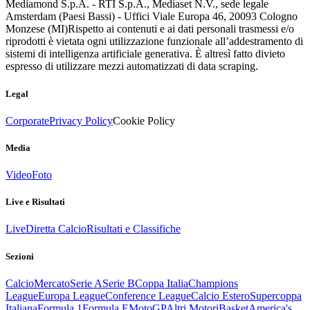
Mediamond S.p.A. - RTI S.p.A., Mediaset N.V., sede legale
Amsterdam (Paesi Bassi) - Uffici Viale Europa 46, 20093 Cologno
Monzese (MI)
Rispetto ai contenuti e ai dati personali trasmessi e/o
riprodotti è vietata ogni utilizzazione funzionale all’addestramento di
sistemi di intelligenza artificiale generativa. È altresì fatto divieto
espresso di utilizzare mezzi automatizzati di data scraping.
Legal
Corporate
Privacy Policy
Cookie Policy
Media
Video
Foto
Live e Risultati
Live
Diretta Calcio
Risultati e Classifiche
Sezioni
Calcio
Mercato
Serie A
Serie B
Coppa Italia
Champions
League
Europa League
Conference League
Calcio Estero
Supercoppa
Italiana
Formula 1
Formula E
MotoGP
Altri Motori
Basket
America's