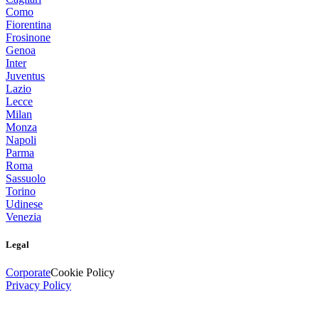
Como
Fiorentina
Frosinone
Genoa
Inter
Juventus
Lazio
Lecce
Milan
Monza
Napoli
Parma
Roma
Sassuolo
Torino
Udinese
Venezia
Legal
Corporate
Cookie Policy
Privacy Policy