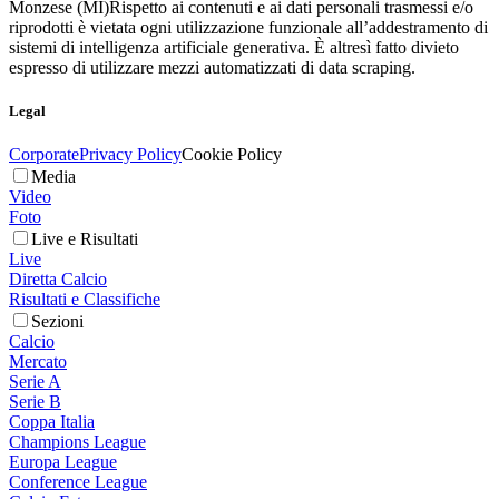
Monzese (MI)
Rispetto ai contenuti e ai dati personali trasmessi e/o
riprodotti è vietata ogni utilizzazione funzionale all’addestramento di
sistemi di intelligenza artificiale generativa. È altresì fatto divieto
espresso di utilizzare mezzi automatizzati di data scraping.
Legal
Corporate
Privacy Policy
Cookie Policy
Media
Video
Foto
Live e Risultati
Live
Diretta Calcio
Risultati e Classifiche
Sezioni
Calcio
Mercato
Serie A
Serie B
Coppa Italia
Champions League
Europa League
Conference League