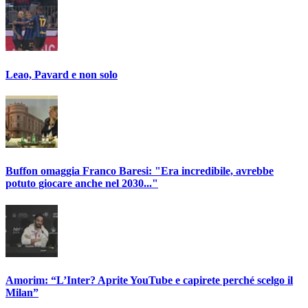
Leao, Pavard e non solo
Buffon omaggia Franco Baresi: "Era incredibile, avrebbe
potuto giocare anche nel 2030..."
Amorim: “L’Inter? Aprite YouTube e capirete perché scelgo il
Milan”