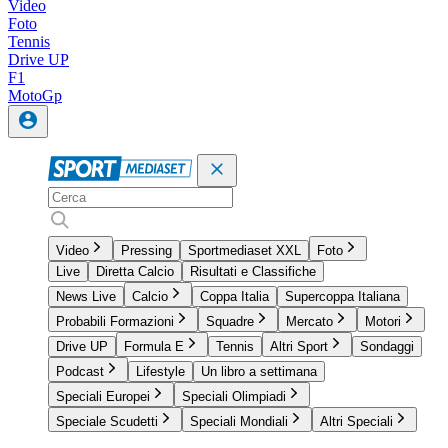
Video
Foto
Tennis
Drive UP
F1
MotoGp
Video
Pressing
Sportmediaset XXL
Foto
Live
Diretta Calcio
Risultati e Classifiche
News Live
Calcio
Coppa Italia
Supercoppa Italiana
Probabili Formazioni
Squadre
Mercato
Motori
Drive UP
Formula E
Tennis
Altri Sport
Sondaggi
Podcast
Lifestyle
Un libro a settimana
Speciali Europei
Speciali Olimpiadi
Speciale Scudetti
Speciali Mondiali
Altri Speciali