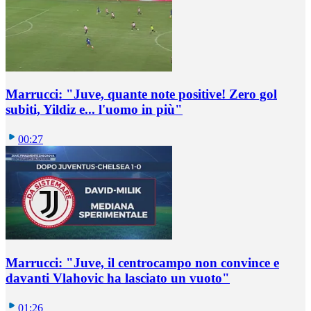
Marrucci: "Juve, quante note positive! Zero gol
subiti, Yildiz e... l'uomo in più"
00:27
Marrucci: "Juve, il centrocampo non convince e
davanti Vlahovic ha lasciato un vuoto"
01:26