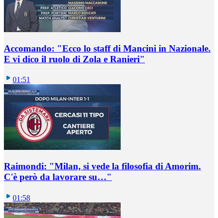
Accomando: "Ecco lo staff di Mancini in Nazionale.
E vi dico il ruolo di Zola e Ranieri"
01:51
Raimondi: "Milan, si vede la filosofia di Amorim.
C'è però da lavorare su…"
01:58