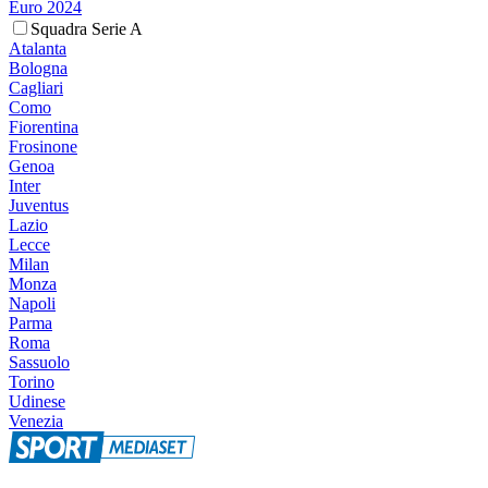
Euro 2024
Squadra Serie A
Atalanta
Bologna
Cagliari
Como
Fiorentina
Frosinone
Genoa
Inter
Juventus
Lazio
Lecce
Milan
Monza
Napoli
Parma
Roma
Sassuolo
Torino
Udinese
Venezia