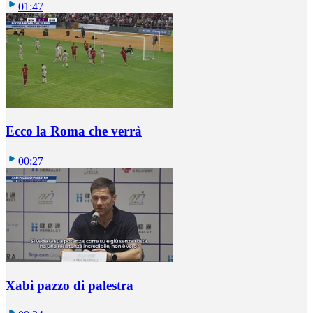
01:47
Ecco la Roma che verrà
00:27
Xabi pazzo di palestra