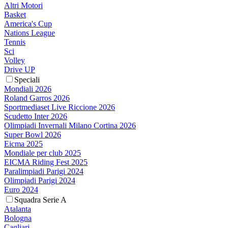
Altri Motori
Basket
America's Cup
Nations League
Tennis
Sci
Volley
Drive UP
Speciali
Mondiali 2026
Roland Garros 2026
Sportmediaset Live Riccione 2026
Scudetto Inter 2026
Olimpiadi Invernali Milano Cortina 2026
Super Bowl 2026
Eicma 2025
Mondiale per club 2025
EICMA Riding Fest 2025
Paralimpiadi Parigi 2024
Olimpiadi Parigi 2024
Euro 2024
Squadra Serie A
Atalanta
Bologna
Cagliari