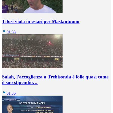
Tifosi viola in estasi per Mastantuono
01:33
Salah, l’accoglienza a Trebisonda è folle quasi come
il suo stipendio…
01:36