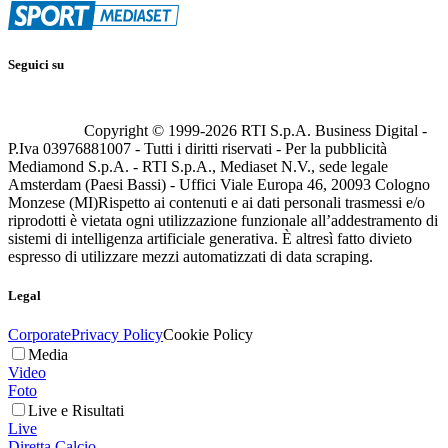
Seguici su
Copyright © 1999-
2026
RTI S.p.A. Business Digital -
P.Iva 03976881007 - Tutti i diritti riservati - Per la pubblicità
Mediamond S.p.A. - RTI S.p.A., Mediaset N.V., sede legale
Amsterdam (Paesi Bassi) - Uffici Viale Europa 46, 20093 Cologno
Monzese (MI)
Rispetto ai contenuti e ai dati personali trasmessi e/o
riprodotti è vietata ogni utilizzazione funzionale all’addestramento di
sistemi di intelligenza artificiale generativa. È altresì fatto divieto
espresso di utilizzare mezzi automatizzati di data scraping.
Legal
Corporate
Privacy Policy
Cookie Policy
Media
Video
Foto
Live e Risultati
Live
Diretta Calcio