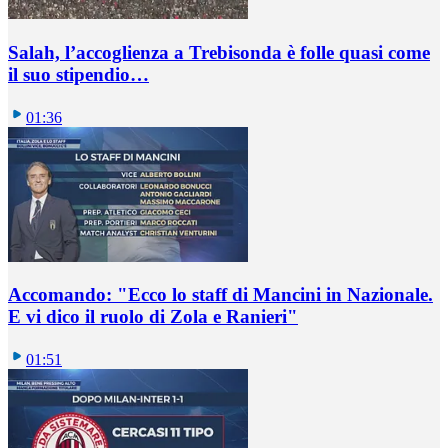
Salah, l’accoglienza a Trebisonda è folle quasi come
il suo stipendio…
01:36
Accomando: "Ecco lo staff di Mancini in Nazionale.
E vi dico il ruolo di Zola e Ranieri"
01:51