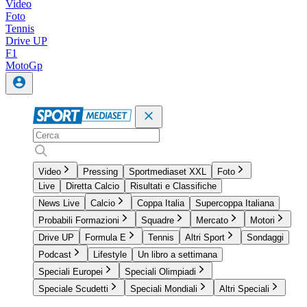
Video
Foto
Tennis
Drive UP
F1
MotoGp
Video
Pressing
Sportmediaset XXL
Foto
Live
Diretta Calcio
Risultati e Classifiche
News Live
Calcio
Coppa Italia
Supercoppa Italiana
Probabili Formazioni
Squadre
Mercato
Motori
Drive UP
Formula E
Tennis
Altri Sport
Sondaggi
Podcast
Lifestyle
Un libro a settimana
Speciali Europei
Speciali Olimpiadi
Speciale Scudetti
Speciali Mondiali
Altri Speciali