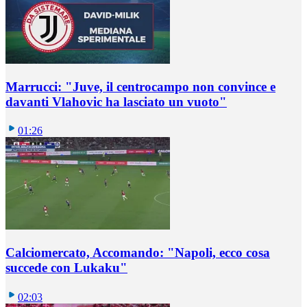
Marrucci: "Juve, il centrocampo non convince e
davanti Vlahovic ha lasciato un vuoto"
01:26
Calciomercato, Accomando: "Napoli, ecco cosa
succede con Lukaku"
02:03