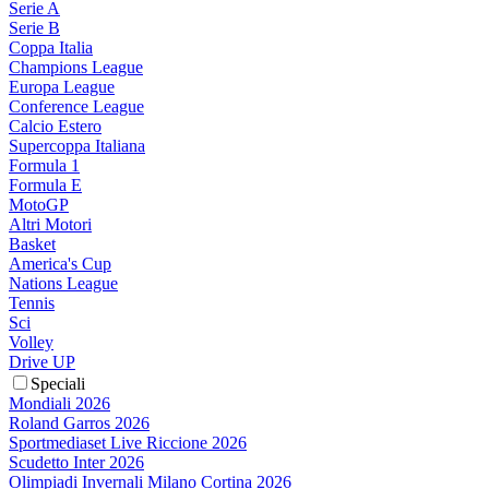
Serie A
Serie B
Coppa Italia
Champions League
Europa League
Conference League
Calcio Estero
Supercoppa Italiana
Formula 1
Formula E
MotoGP
Altri Motori
Basket
America's Cup
Nations League
Tennis
Sci
Volley
Drive UP
Speciali
Mondiali 2026
Roland Garros 2026
Sportmediaset Live Riccione 2026
Scudetto Inter 2026
Olimpiadi Invernali Milano Cortina 2026