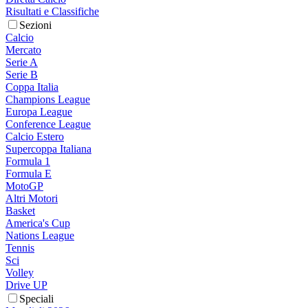
Risultati e Classifiche
Sezioni
Calcio
Mercato
Serie A
Serie B
Coppa Italia
Champions League
Europa League
Conference League
Calcio Estero
Supercoppa Italiana
Formula 1
Formula E
MotoGP
Altri Motori
Basket
America's Cup
Nations League
Tennis
Sci
Volley
Drive UP
Speciali