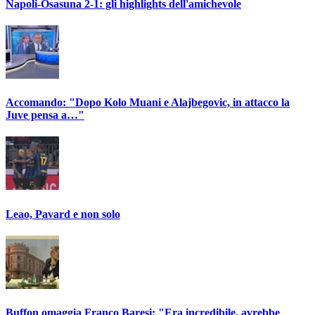
Napoli-Osasuna 2-1: gli highlights dell'amichevole
Accomando: "Dopo Kolo Muani e Alajbegovic, in attacco la
Juve pensa a…"
Leao, Pavard e non solo
Buffon omaggia Franco Baresi: "Era incredibile, avrebbe