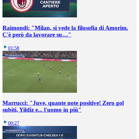
Raimondi: "Milan, si vede la filosofia di Amorim.
C'è però da lavorare su…"
01:58
Marrucci: "Juve, quante note positive! Zero gol
subiti, Yildiz e... l'uomo in più"
00:27