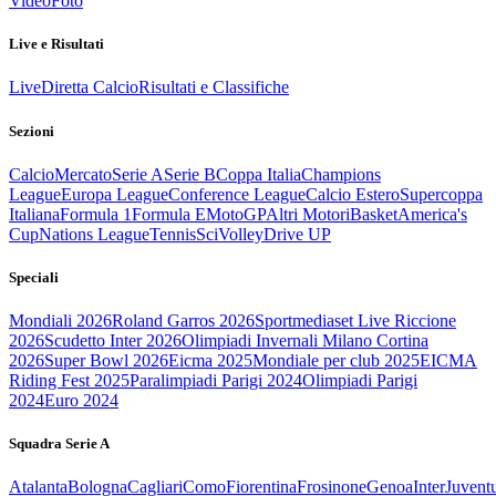
Video
Foto
Live e Risultati
Live
Diretta Calcio
Risultati e Classifiche
Sezioni
Calcio
Mercato
Serie A
Serie B
Coppa Italia
Champions
League
Europa League
Conference League
Calcio Estero
Supercoppa
Italiana
Formula 1
Formula E
MotoGP
Altri Motori
Basket
America's
Cup
Nations League
Tennis
Sci
Volley
Drive UP
Speciali
Mondiali 2026
Roland Garros 2026
Sportmediaset Live Riccione
2026
Scudetto Inter 2026
Olimpiadi Invernali Milano Cortina
2026
Super Bowl 2026
Eicma 2025
Mondiale per club 2025
EICMA
Riding Fest 2025
Paralimpiadi Parigi 2024
Olimpiadi Parigi
2024
Euro 2024
Squadra Serie A
Atalanta
Bologna
Cagliari
Como
Fiorentina
Frosinone
Genoa
Inter
Juvent