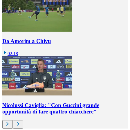
Da Amorim a Chivu
02:18
Nicolussi Caviglia: "Con Guccini grande
opportunità di fare quattro chiacchere"