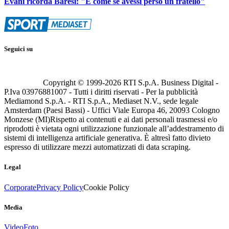
Evani ricorda Baresi: "È come se avessi perso un fratello"
Seguici su
Copyright © 1999-
2026
RTI S.p.A. Business Digital -
P.Iva 03976881007 - Tutti i diritti riservati - Per la pubblicità
Mediamond S.p.A. - RTI S.p.A., Mediaset N.V., sede legale
Amsterdam (Paesi Bassi) - Uffici Viale Europa 46, 20093 Cologno
Monzese (MI)
Rispetto ai contenuti e ai dati personali trasmessi e/o
riprodotti è vietata ogni utilizzazione funzionale all’addestramento di
sistemi di intelligenza artificiale generativa. È altresì fatto divieto
espresso di utilizzare mezzi automatizzati di data scraping.
Legal
Corporate
Privacy Policy
Cookie Policy
Media
Video
Foto