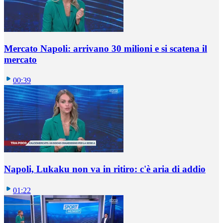
Mercato Napoli: arrivano 30 milioni e si scatena il
mercato
00:39
Napoli, Lukaku non va in ritiro: c'è aria di addio
01:22