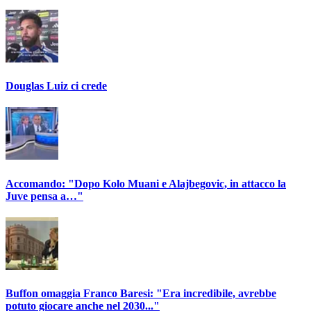
Douglas Luiz ci crede
Accomando: "Dopo Kolo Muani e Alajbegovic, in attacco la
Juve pensa a…"
Buffon omaggia Franco Baresi: "Era incredibile, avrebbe
potuto giocare anche nel 2030..."