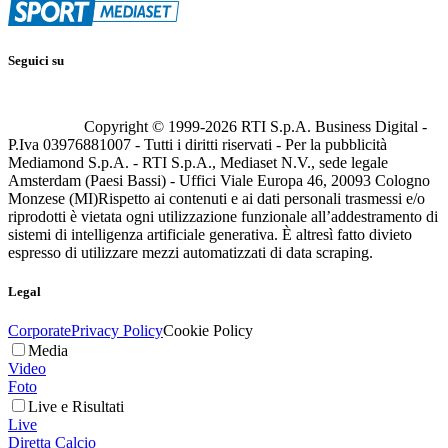
Seguici su
Copyright © 1999-
2026
RTI S.p.A. Business Digital -
P.Iva 03976881007 - Tutti i diritti riservati - Per la pubblicità
Mediamond S.p.A. - RTI S.p.A., Mediaset N.V., sede legale
Amsterdam (Paesi Bassi) - Uffici Viale Europa 46, 20093 Cologno
Monzese (MI)
Rispetto ai contenuti e ai dati personali trasmessi e/o
riprodotti è vietata ogni utilizzazione funzionale all’addestramento di
sistemi di intelligenza artificiale generativa. È altresì fatto divieto
espresso di utilizzare mezzi automatizzati di data scraping.
Legal
Corporate
Privacy Policy
Cookie Policy
Media
Video
Foto
Live e Risultati
Live
Diretta Calcio