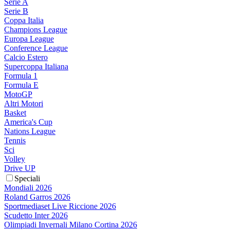
Serie A
Serie B
Coppa Italia
Champions League
Europa League
Conference League
Calcio Estero
Supercoppa Italiana
Formula 1
Formula E
MotoGP
Altri Motori
Basket
America's Cup
Nations League
Tennis
Sci
Volley
Drive UP
Speciali
Mondiali 2026
Roland Garros 2026
Sportmediaset Live Riccione 2026
Scudetto Inter 2026
Olimpiadi Invernali Milano Cortina 2026