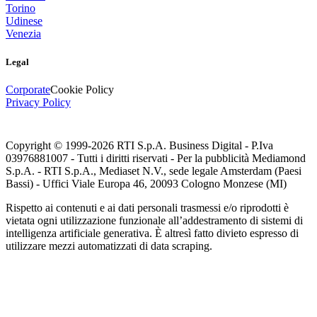
Torino
Udinese
Venezia
Legal
Corporate
Cookie Policy
Privacy Policy
Copyright © 1999-
2026
RTI S.p.A. Business Digital - P.Iva
03976881007 - Tutti i diritti riservati - Per la pubblicità Mediamond
S.p.A. - RTI S.p.A., Mediaset N.V., sede legale Amsterdam (Paesi
Bassi) - Uffici Viale Europa 46, 20093 Cologno Monzese (MI)
Rispetto ai contenuti e ai dati personali trasmessi e/o riprodotti è
vietata ogni utilizzazione funzionale all’addestramento di sistemi di
intelligenza artificiale generativa. È altresì fatto divieto espresso di
utilizzare mezzi automatizzati di data scraping.