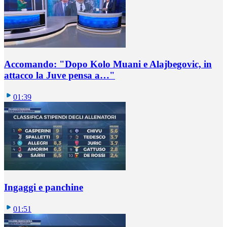
Accomando: "Dopo Kolo Muani e Alajbegovic, in
attacco la Juve pensa a…"
01:39
Ingaggi e panchine
01:51