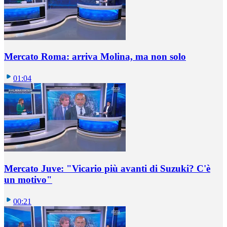
Mercato Roma: arriva Molina, ma non solo
01:04
Mercato Juve: "Vicario più avanti di Suzuki? C'è
un motivo"
00:21