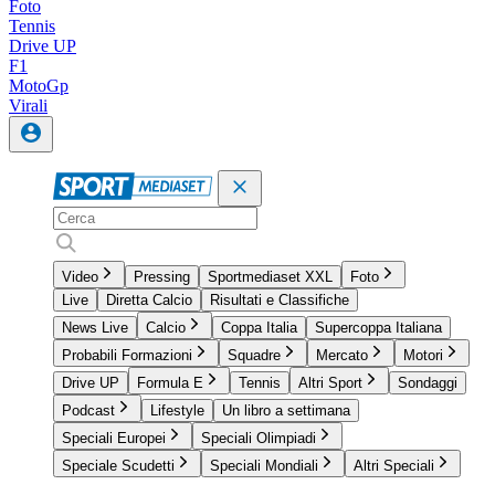
Foto
Tennis
Drive UP
F1
MotoGp
Virali
Video
Pressing
Sportmediaset XXL
Foto
Live
Diretta Calcio
Risultati e Classifiche
News Live
Calcio
Coppa Italia
Supercoppa Italiana
Probabili Formazioni
Squadre
Mercato
Motori
Drive UP
Formula E
Tennis
Altri Sport
Sondaggi
Podcast
Lifestyle
Un libro a settimana
Speciali Europei
Speciali Olimpiadi
Speciale Scudetti
Speciali Mondiali
Altri Speciali