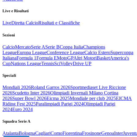
Live e Risultati
Live
Diretta Calcio
Risultati e Classifiche
Sezioni
Calcio
Mercato
Serie A
Serie B
Coppa Italia
Champions
League
Europa League
Conference League
Calcio Estero
Supercoppa
Italiana
Formula 1
Formula E
MotoGP
Altri Motori
Basket
America's
Cup
Nations League
Tennis
Sci
Volley
Drive UP
Speciali
Mondiali 2026
Roland Garros 2026
Sportmediaset Live Riccione
2026
Scudetto Inter 2026
Olimpiadi Invernali Milano Cortina
2026
Super Bowl 2026
Eicma 2025
Mondiale per club 2025
EICMA
Riding Fest 2025
Paralimpiadi Parigi 2024
Olimpiadi Parigi
2024
Euro 2024
Squadra Serie A
Atalanta
Bologna
Cagliari
Como
Fiorentina
Frosinone
Genoa
Inter
Juvent