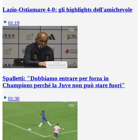
Lazio-Ostiamare 4-0: gli highlights dell'amichevole
01:19
Spalletti: "Dobbiamo entrare per forza in
Champions perché la Juve non può stare fuori"
01:30