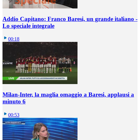
Addio Capitano: Franco Baresi, un grande italiano -
Lo speciale integrale
00:18
Milan-Inter, la maglia omaggio a Baresi, applausi a
minuto 6
00:53