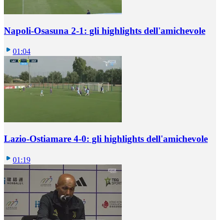
Napoli-Osasuna 2-1: gli highlights dell'amichevole
01:04
Lazio-Ostiamare 4-0: gli highlights dell'amichevole
01:19