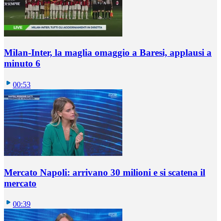
Milan-Inter, la maglia omaggio a Baresi, applausi a
minuto 6
00:53
Mercato Napoli: arrivano 30 milioni e si scatena il
mercato
00:39