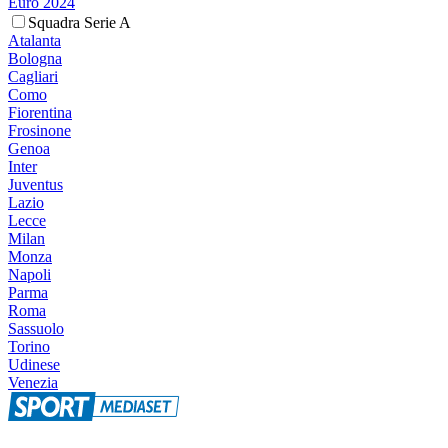
Euro 2024
Squadra Serie A
Atalanta
Bologna
Cagliari
Como
Fiorentina
Frosinone
Genoa
Inter
Juventus
Lazio
Lecce
Milan
Monza
Napoli
Parma
Roma
Sassuolo
Torino
Udinese
Venezia