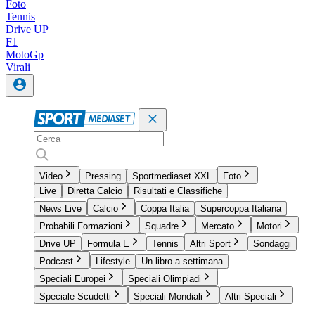
Foto
Tennis
Drive UP
F1
MotoGp
Virali
Video
Pressing
Sportmediaset XXL
Foto
Live
Diretta Calcio
Risultati e Classifiche
News Live
Calcio
Coppa Italia
Supercoppa Italiana
Probabili Formazioni
Squadre
Mercato
Motori
Drive UP
Formula E
Tennis
Altri Sport
Sondaggi
Podcast
Lifestyle
Un libro a settimana
Speciali Europei
Speciali Olimpiadi
Speciale Scudetti
Speciali Mondiali
Altri Speciali