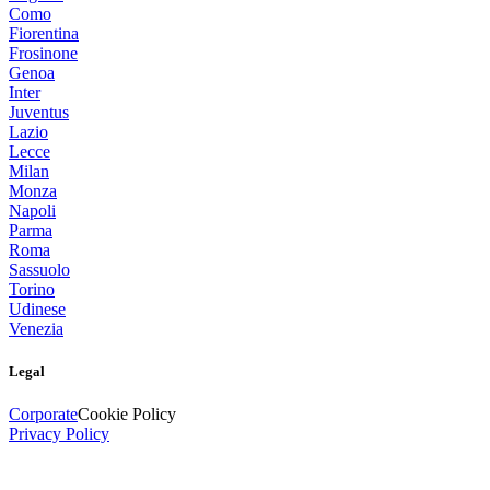
Como
Fiorentina
Frosinone
Genoa
Inter
Juventus
Lazio
Lecce
Milan
Monza
Napoli
Parma
Roma
Sassuolo
Torino
Udinese
Venezia
Legal
Corporate
Cookie Policy
Privacy Policy