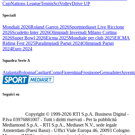
Cup
Nations League
Tennis
Sci
Volley
Drive UP
Speciali
Mondiali 2026
Roland Garros 2026
Sportmediaset Live Riccione
2026
Scudetto Inter 2026
Olimpiadi Invernali Milano Cortina
2026
Super Bowl 2026
Eicma 2025
Mondiale per club 2025
EICMA
Riding Fest 2025
Paralimpiadi Parigi 2024
Olimpiadi Parigi
2024
Euro 2024
Squadra Serie A
Atalanta
Bologna
Cagliari
Como
Fiorentina
Frosinone
Genoa
Inter
Juvent
Seguici su
Copyright © 1999-
2026
RTI S.p.A. Business Digital -
P.Iva 03976881007 - Tutti i diritti riservati - Per la pubblicità
Mediamond S.p.A. - RTI S.p.A., Mediaset N.V., sede legale
Amsterdam (Paesi Bassi) - Uffici Viale Europa 46, 20093 Cologno