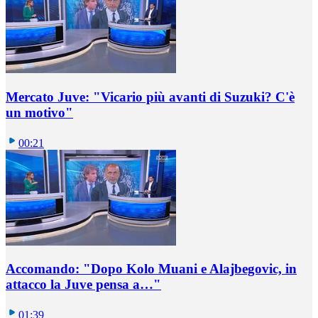
Mercato Juve: "Vicario più avanti di Suzuki? C'è
un motivo"
00:21
Accomando: "Dopo Kolo Muani e Alajbegovic, in
attacco la Juve pensa a…"
01:39