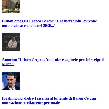
Buffon omaggia Franco Baresi: "Era incredibile, avrebbe
potuto giocare anche nel 2030..."
Amorim: “L’Inter? Aprite YouTube e capirete perché scelgo il
Milan”
Ibrahimovic, dietro l'assenza al funerale di Baresi c'è una
motivazione strettamente personale