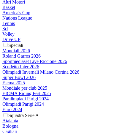
Altri Motori
Basket
America's Cup
Nations League
Tennis
Sci
Volley
Drive UP
Speciali
Mondiali 2026
Roland Garros 2026
Sportmediaset Live Riccione 2026
Scudetto Inter 2026
Olimpiadi Invernali Milano Cortina 2026
Super Bowl 2026
Eicma 2025
Mondiale per club 2025
EICMA Riding Fest 2025
Paralimpiadi Parigi 2024
Olimpiadi Parigi 2024
Euro 2024
Squadra Serie A
Atalanta
Bologna
Cagliari