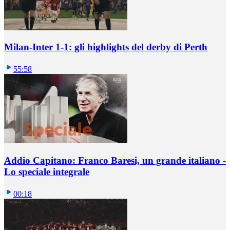
Milan-Inter 1-1: gli highlights del derby di Perth
55:58
Addio Capitano: Franco Baresi, un grande italiano -
Lo speciale integrale
00:18