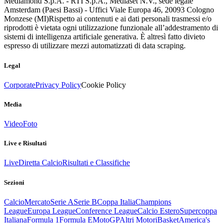
Mediamond S.p.A. - RTI S.p.A., Mediaset N.V., sede legale
Amsterdam (Paesi Bassi) - Uffici Viale Europa 46, 20093 Cologno
Monzese (MI)
Rispetto ai contenuti e ai dati personali trasmessi e/o
riprodotti è vietata ogni utilizzazione funzionale all’addestramento di
sistemi di intelligenza artificiale generativa. È altresì fatto divieto
espresso di utilizzare mezzi automatizzati di data scraping.
Legal
Corporate
Privacy Policy
Cookie Policy
Media
Video
Foto
Live e Risultati
Live
Diretta Calcio
Risultati e Classifiche
Sezioni
Calcio
Mercato
Serie A
Serie B
Coppa Italia
Champions
League
Europa League
Conference League
Calcio Estero
Supercoppa
Italiana
Formula 1
Formula E
MotoGP
Altri Motori
Basket
America's