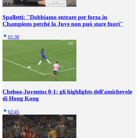
Spalletti: "Dobbiamo entrare per forza in
Champions perché la Juve non può stare fuori"
01:30
Chelsea-Juventus 0-1: gli highlights dell'amichevole
di Hong Kong
02:45