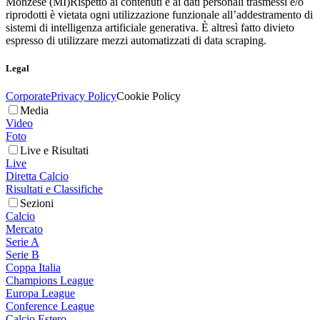
Monzese (MI)
Rispetto ai contenuti e ai dati personali trasmessi e/o
riprodotti è vietata ogni utilizzazione funzionale all’addestramento di
sistemi di intelligenza artificiale generativa. È altresì fatto divieto
espresso di utilizzare mezzi automatizzati di data scraping.
Legal
Corporate
Privacy Policy
Cookie Policy
Media
Video
Foto
Live e Risultati
Live
Diretta Calcio
Risultati e Classifiche
Sezioni
Calcio
Mercato
Serie A
Serie B
Coppa Italia
Champions League
Europa League
Conference League
Calcio Estero