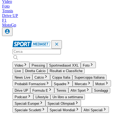
Video
Foto
Tennis
Drive UP
F1
MotoGp
Video
Pressing
Sportmediaset XXL
Foto
Live
Diretta Calcio
Risultati e Classifiche
News Live
Calcio
Coppa Italia
Supercoppa Italiana
Probabili Formazioni
Squadre
Mercato
Motori
Drive UP
Formula E
Tennis
Altri Sport
Sondaggi
Podcast
Lifestyle
Un libro a settimana
Speciali Europei
Speciali Olimpiadi
Speciale Scudetti
Speciali Mondiali
Altri Speciali