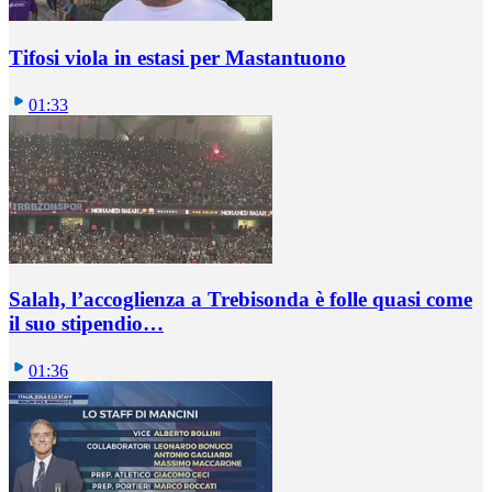
Tifosi viola in estasi per Mastantuono
01:33
Salah, l’accoglienza a Trebisonda è folle quasi come
il suo stipendio…
01:36