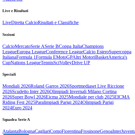
Live e Risultati
Live
Diretta Calcio
Risultati e Classifiche
Sezioni
Calcio
Mercato
Serie A
Serie B
Coppa Italia
Champions
League
Europa League
Conference League
Calcio Estero
Supercoppa
Italiana
Formula 1
Formula E
MotoGP
Altri Motori
Basket
America's
Cup
Nations League
Tennis
Sci
Volley
Drive UP
Speciali
Mondiali 2026
Roland Garros 2026
Sportmediaset Live Riccione
2026
Scudetto Inter 2026
Olimpiadi Invernali Milano Cortina
2026
Super Bowl 2026
Eicma 2025
Mondiale per club 2025
EICMA
Riding Fest 2025
Paralimpiadi Parigi 2024
Olimpiadi Parigi
2024
Euro 2024
Squadra Serie A
Atalanta
Bologna
Cagliari
Como
Fiorentina
Frosinone
Genoa
Inter
Juvent