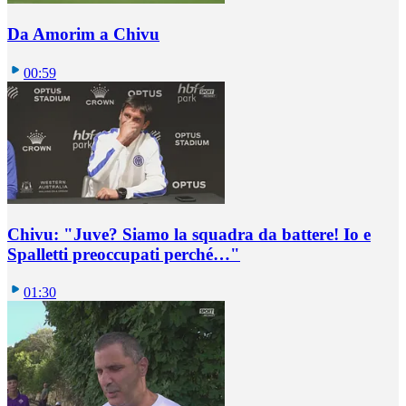
Da Amorim a Chivu
00:59
Chivu: "Juve? Siamo la squadra da battere! Io e
Spalletti preoccupati perché…"
01:30