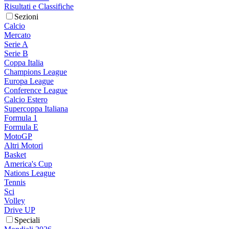
Risultati e Classifiche
Sezioni
Calcio
Mercato
Serie A
Serie B
Coppa Italia
Champions League
Europa League
Conference League
Calcio Estero
Supercoppa Italiana
Formula 1
Formula E
MotoGP
Altri Motori
Basket
America's Cup
Nations League
Tennis
Sci
Volley
Drive UP
Speciali