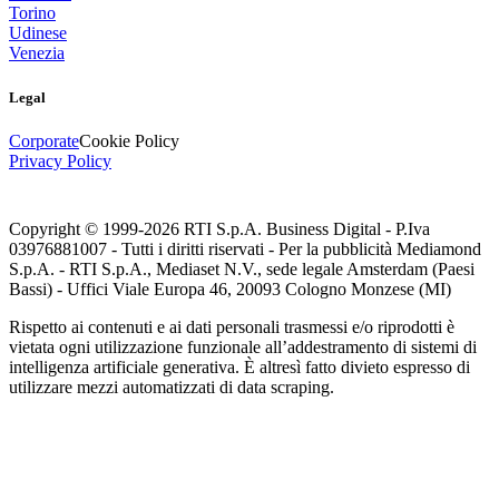
Torino
Udinese
Venezia
Legal
Corporate
Cookie Policy
Privacy Policy
Copyright © 1999-
2026
RTI S.p.A. Business Digital - P.Iva
03976881007 - Tutti i diritti riservati - Per la pubblicità Mediamond
S.p.A. - RTI S.p.A., Mediaset N.V., sede legale Amsterdam (Paesi
Bassi) - Uffici Viale Europa 46, 20093 Cologno Monzese (MI)
Rispetto ai contenuti e ai dati personali trasmessi e/o riprodotti è
vietata ogni utilizzazione funzionale all’addestramento di sistemi di
intelligenza artificiale generativa. È altresì fatto divieto espresso di
utilizzare mezzi automatizzati di data scraping.