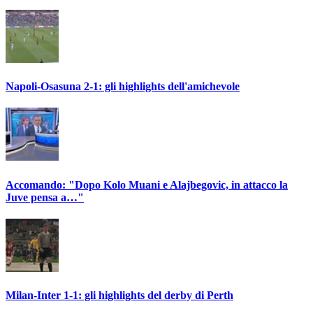
Napoli-Osasuna 2-1: gli highlights dell'amichevole
Accomando: "Dopo Kolo Muani e Alajbegovic, in attacco la
Juve pensa a…"
Milan-Inter 1-1: gli highlights del derby di Perth