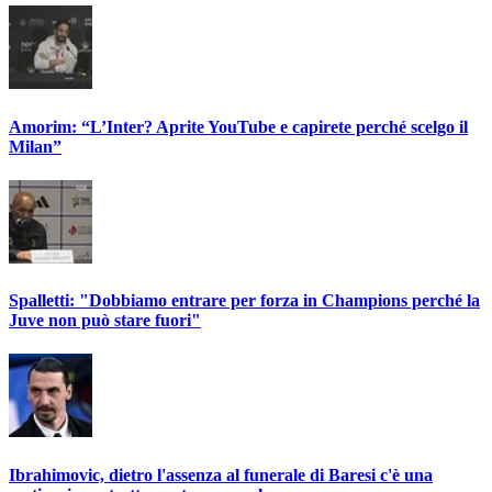
Amorim: “L’Inter? Aprite YouTube e capirete perché scelgo il
Milan”
Spalletti: "Dobbiamo entrare per forza in Champions perché la
Juve non può stare fuori"
Ibrahimovic, dietro l'assenza al funerale di Baresi c'è una