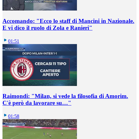
Accomando: "Ecco lo staff di Mancini in Nazionale.
E vi dico il ruolo di Zola e Ranieri"
01:51
Raimondi: "Milan, si vede la filosofia di Amorim.
C'è però da lavorare su…"
01:58