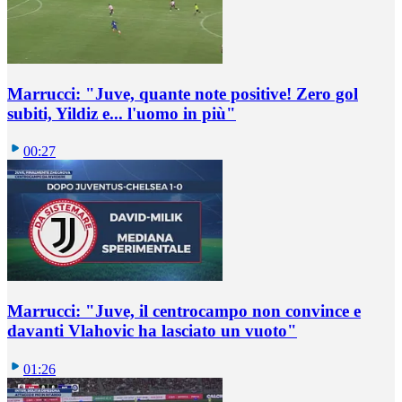
Marrucci: "Juve, quante note positive! Zero gol
subiti, Yildiz e... l'uomo in più"
00:27
Marrucci: "Juve, il centrocampo non convince e
davanti Vlahovic ha lasciato un vuoto"
01:26