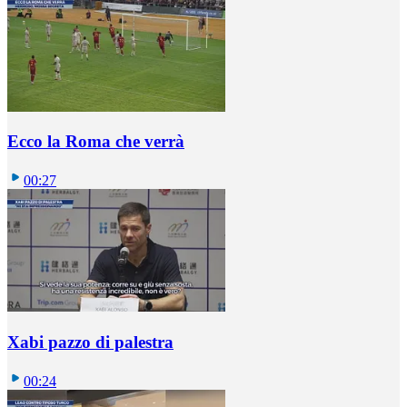
Ecco la Roma che verrà
00:27
Xabi pazzo di palestra
00:24