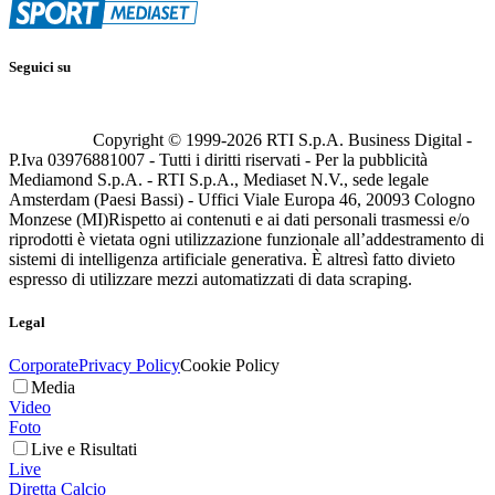
Seguici su
Copyright © 1999-
2026
RTI S.p.A. Business Digital -
P.Iva 03976881007 - Tutti i diritti riservati - Per la pubblicità
Mediamond S.p.A. - RTI S.p.A., Mediaset N.V., sede legale
Amsterdam (Paesi Bassi) - Uffici Viale Europa 46, 20093 Cologno
Monzese (MI)
Rispetto ai contenuti e ai dati personali trasmessi e/o
riprodotti è vietata ogni utilizzazione funzionale all’addestramento di
sistemi di intelligenza artificiale generativa. È altresì fatto divieto
espresso di utilizzare mezzi automatizzati di data scraping.
Legal
Corporate
Privacy Policy
Cookie Policy
Media
Video
Foto
Live e Risultati
Live
Diretta Calcio