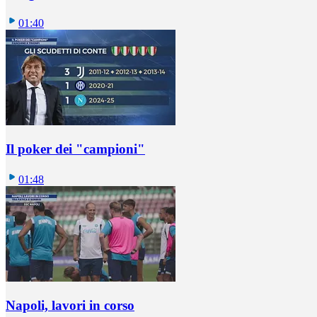
01:40
Il poker dei "campioni"
01:48
Napoli, lavori in corso