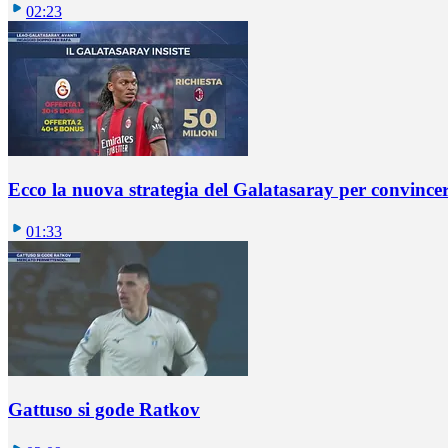
02:23
Ecco la nuova strategia del Galatasaray per convincer
01:33
Gattuso si gode Ratkov