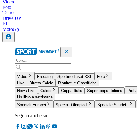
Video
Foto
Tennis
Drive UP
F1
MotoGp
Video
Pressing
Sportmediaset XXL
Foto
Live
Diretta Calcio
Risultati e Classifiche
News Live
Calcio
Coppa Italia
Supercoppa Italiana
Proba
Un libro a settimana
Speciali Europei
Speciali Olimpiadi
Speciale Scudetti
Seguici anche su