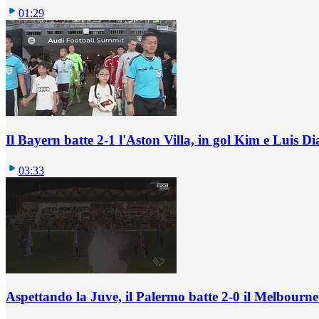
01:29
Il Bayern batte 2-1 l'Aston Villa, in gol Kim e Luis Di
03:33
Aspettando la Juve, il Palermo batte 2-0 il Melbourne