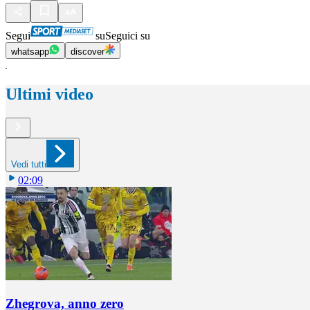
Segui
su
Seguici su
whatsapp
discover
Ultimi video
Vedi tutti
02:09
Zhegrova, anno zero