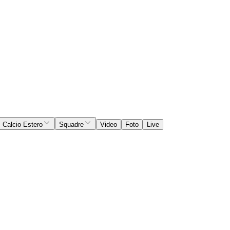
Calcio Estero
Squadre
Video
Foto
Live