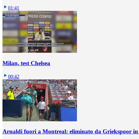
01:41
Milan, test Chelsea
00:42
Arnaldi fuori a Montreal: eliminato da Griekspoor i