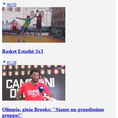
00:59
Basket Estathè 3x3
01:28
Olimpia, gioia Brooks: "Siamo un grandissimo
gruppo!"