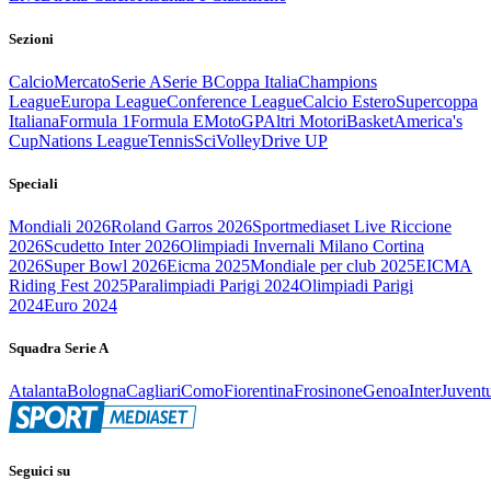
Sezioni
Calcio
Mercato
Serie A
Serie B
Coppa Italia
Champions
League
Europa League
Conference League
Calcio Estero
Supercoppa
Italiana
Formula 1
Formula E
MotoGP
Altri Motori
Basket
America's
Cup
Nations League
Tennis
Sci
Volley
Drive UP
Speciali
Mondiali 2026
Roland Garros 2026
Sportmediaset Live Riccione
2026
Scudetto Inter 2026
Olimpiadi Invernali Milano Cortina
2026
Super Bowl 2026
Eicma 2025
Mondiale per club 2025
EICMA
Riding Fest 2025
Paralimpiadi Parigi 2024
Olimpiadi Parigi
2024
Euro 2024
Squadra Serie A
Atalanta
Bologna
Cagliari
Como
Fiorentina
Frosinone
Genoa
Inter
Juvent
Seguici su