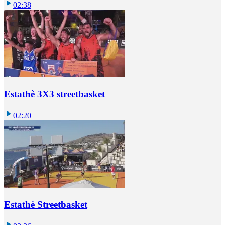
02:38
Estathè 3X3 streetbasket
02:20
Estathè Streetbasket