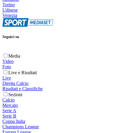
Torino
Udinese
Venezia
Seguici su
Media
Video
Foto
Live e Risultati
Live
Diretta Calcio
Risultati e Classifiche
Sezioni
Calcio
Mercato
Serie A
Serie B
Coppa Italia
Champions League
Europa League