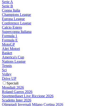
Serie A
Serie B
Coppa Italia
Champions League
Europa League
Conference League
Calcio Estero
Supercoppa Italiana
Formula 1
Formula E
MotoGP
Altri Motori
Basket
America's Cup
Nations League
Tennis
Sci
Volley
Drive UP
Speciali
Mondiali 2026
Roland Garros 2026
Sportmediaset Live Riccione 2026
Scudetto Inter 2026
Olimpiadi Invernali Milano Cortina 2026