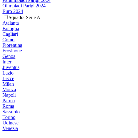
Paralimpiadi Parigi 2024
Olimpiadi Parigi 2024
Euro 2024
Squadra Serie A
Atalanta
Bologna
Cagliari
Como
Fiorentina
Frosinone
Genoa
Inter
Juventus
Lazio
Lecce
Milan
Monza
Napoli
Parma
Roma
Sassuolo
Torino
Udinese
Venezia