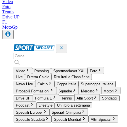
Video
Foto
Tennis
Drive UP
F1
MotoGp
Video
Pressing
Sportmediaset XXL
Foto
Live
Diretta Calcio
Risultati e Classifiche
News Live
Calcio
Coppa Italia
Supercoppa Italiana
Probabili Formazioni
Squadre
Mercato
Motori
Drive UP
Formula E
Tennis
Altri Sport
Sondaggi
Podcast
Lifestyle
Un libro a settimana
Speciali Europei
Speciali Olimpiadi
Speciale Scudetti
Speciali Mondiali
Altri Speciali