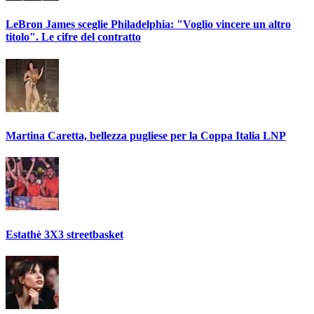
LeBron James sceglie Philadelphia: "Voglio vincere un altro
titolo". Le cifre del contratto
Martina Caretta, bellezza pugliese per la Coppa Italia LNP
Estathè 3X3 streetbasket