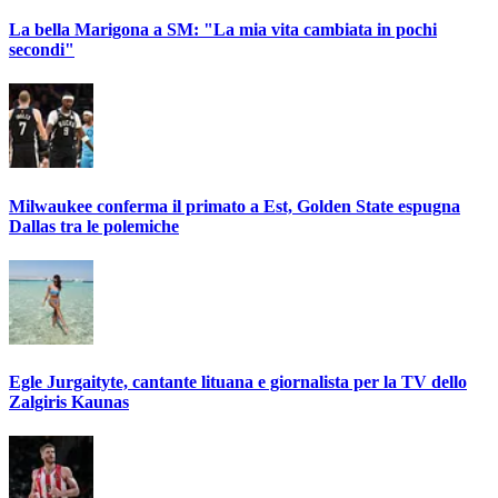
La bella Marigona a SM: "La mia vita cambiata in pochi
secondi"
Milwaukee conferma il primato a Est, Golden State espugna
Dallas tra le polemiche
Egle Jurgaityte, cantante lituana e giornalista per la TV dello
Zalgiris Kaunas