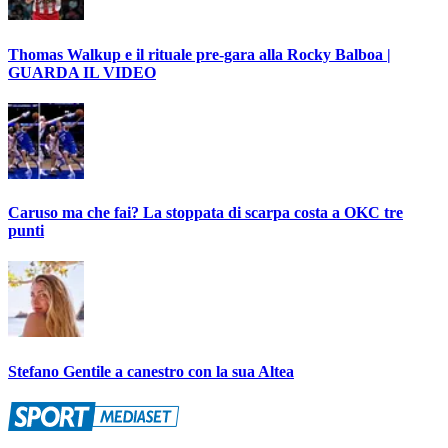
Thomas Walkup e il rituale pre-gara alla Rocky Balboa |
GUARDA IL VIDEO
Caruso ma che fai? La stoppata di scarpa costa a OKC tre
punti
Stefano Gentile a canestro con la sua Altea