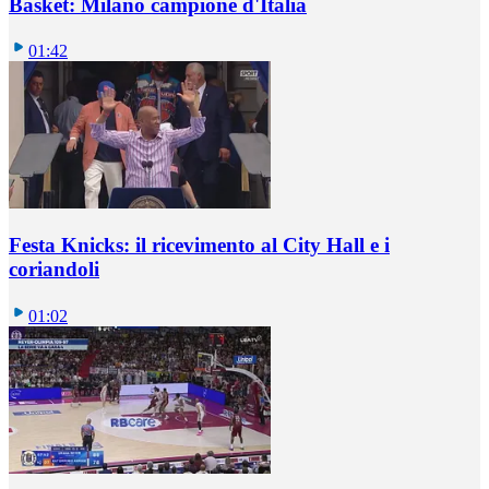
Basket: Milano campione d'Italia
01:42
Festa Knicks: il ricevimento al City Hall e i
coriandoli
01:02