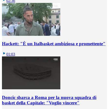
02:36
Hackett: "È un Italbasket ambiziosa e promettente"
01:03
Doncic sbarca a Roma per la nuova squadra di
basket della Capitale: "Voglio vincere"