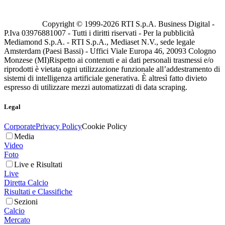
Copyright © 1999-
2026
RTI S.p.A. Business Digital -
P.Iva 03976881007 - Tutti i diritti riservati - Per la pubblicità
Mediamond S.p.A. - RTI S.p.A., Mediaset N.V., sede legale
Amsterdam (Paesi Bassi) - Uffici Viale Europa 46, 20093 Cologno
Monzese (MI)
Rispetto ai contenuti e ai dati personali trasmessi e/o
riprodotti è vietata ogni utilizzazione funzionale all’addestramento di
sistemi di intelligenza artificiale generativa. È altresì fatto divieto
espresso di utilizzare mezzi automatizzati di data scraping.
Legal
Corporate
Privacy Policy
Cookie Policy
Media
Video
Foto
Live e Risultati
Live
Diretta Calcio
Risultati e Classifiche
Sezioni
Calcio
Mercato