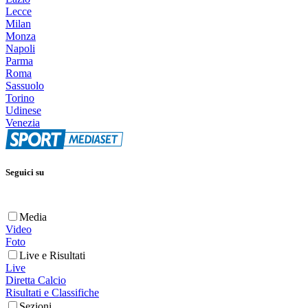
Lecce
Milan
Monza
Napoli
Parma
Roma
Sassuolo
Torino
Udinese
Venezia
Seguici su
Media
Video
Foto
Live e Risultati
Live
Diretta Calcio
Risultati e Classifiche
Sezioni