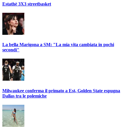
Estathè 3X3 streetbasket
La bella Marigona a SM: "La mia vita cambiata in pochi
secondi"
Milwaukee conferma il primato a Est, Golden State espugna
Dallas tra le polemiche