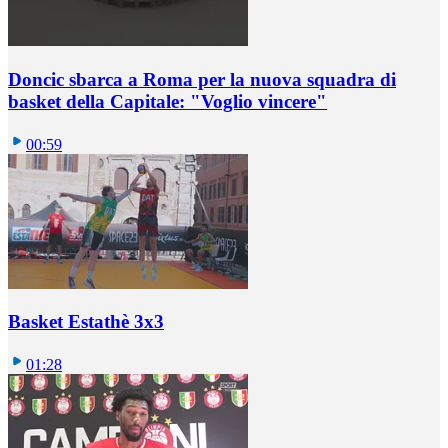
Doncic sbarca a Roma per la nuova squadra di
basket della Capitale: "Voglio vincere"
00:59
Basket Estathè 3x3
01:28