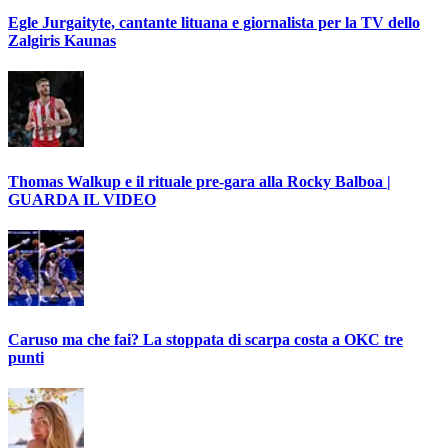
Egle Jurgaityte, cantante lituana e giornalista per la TV dello
Zalgiris Kaunas
Thomas Walkup e il rituale pre-gara alla Rocky Balboa |
GUARDA IL VIDEO
Caruso ma che fai? La stoppata di scarpa costa a OKC tre
punti