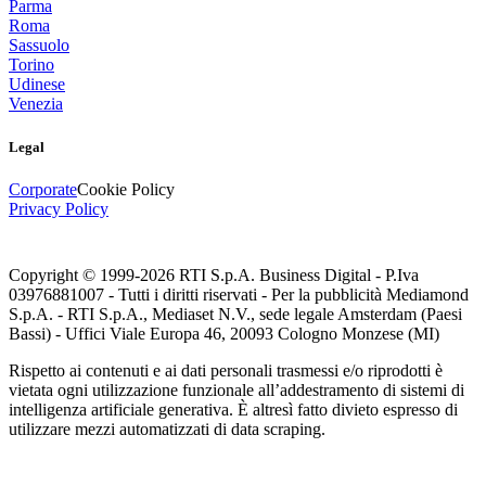
Parma
Roma
Sassuolo
Torino
Udinese
Venezia
Legal
Corporate
Cookie Policy
Privacy Policy
Copyright © 1999-
2026
RTI S.p.A. Business Digital - P.Iva
03976881007 - Tutti i diritti riservati - Per la pubblicità Mediamond
S.p.A. - RTI S.p.A., Mediaset N.V., sede legale Amsterdam (Paesi
Bassi) - Uffici Viale Europa 46, 20093 Cologno Monzese (MI)
Rispetto ai contenuti e ai dati personali trasmessi e/o riprodotti è
vietata ogni utilizzazione funzionale all’addestramento di sistemi di
intelligenza artificiale generativa. È altresì fatto divieto espresso di
utilizzare mezzi automatizzati di data scraping.