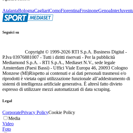
Atalanta
Bologna
Cagliari
Como
Fiorentina
Frosinone
Genoa
Inter
Juvent
Seguici su
Copyright © 1999-
2026
RTI S.p.A. Business Digital -
P.Iva 03976881007 - Tutti i diritti riservati - Per la pubblicità
Mediamond S.p.A. - RTI S.p.A., Mediaset N.V., sede legale
Amsterdam (Paesi Bassi) - Uffici Viale Europa 46, 20093 Cologno
Monzese (MI)
Rispetto ai contenuti e ai dati personali trasmessi e/o
riprodotti è vietata ogni utilizzazione funzionale all’addestramento di
sistemi di intelligenza artificiale generativa. È altresì fatto divieto
espresso di utilizzare mezzi automatizzati di data scraping.
Legal
Corporate
Privacy Policy
Cookie Policy
Media
Video
Foto