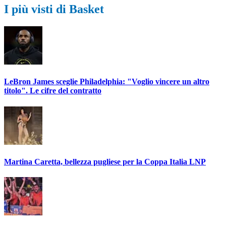
I più visti di Basket
LeBron James sceglie Philadelphia: "Voglio vincere un altro
titolo". Le cifre del contratto
Martina Caretta, bellezza pugliese per la Coppa Italia LNP