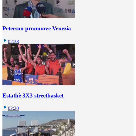
Peterson promuove Venezia
02:38
Estathè 3X3 streetbasket
02:20