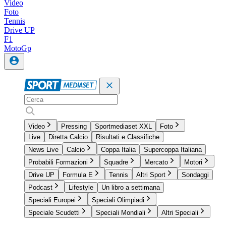
Video
Foto
Tennis
Drive UP
F1
MotoGp
Video
Pressing
Sportmediaset XXL
Foto
Live
Diretta Calcio
Risultati e Classifiche
News Live
Calcio
Coppa Italia
Supercoppa Italiana
Probabili Formazioni
Squadre
Mercato
Motori
Drive UP
Formula E
Tennis
Altri Sport
Sondaggi
Podcast
Lifestyle
Un libro a settimana
Speciali Europei
Speciali Olimpiadi
Speciale Scudetti
Speciali Mondiali
Altri Speciali