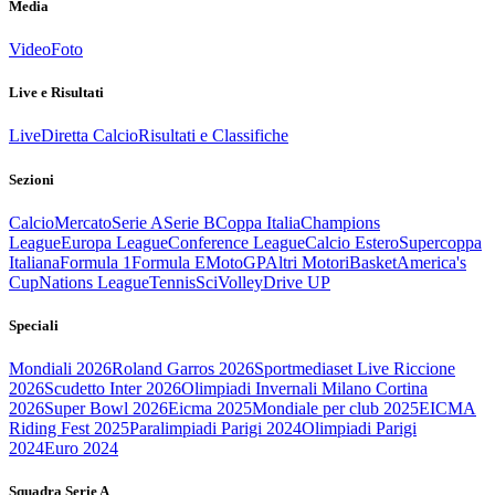
Media
Video
Foto
Live e Risultati
Live
Diretta Calcio
Risultati e Classifiche
Sezioni
Calcio
Mercato
Serie A
Serie B
Coppa Italia
Champions
League
Europa League
Conference League
Calcio Estero
Supercoppa
Italiana
Formula 1
Formula E
MotoGP
Altri Motori
Basket
America's
Cup
Nations League
Tennis
Sci
Volley
Drive UP
Speciali
Mondiali 2026
Roland Garros 2026
Sportmediaset Live Riccione
2026
Scudetto Inter 2026
Olimpiadi Invernali Milano Cortina
2026
Super Bowl 2026
Eicma 2025
Mondiale per club 2025
EICMA
Riding Fest 2025
Paralimpiadi Parigi 2024
Olimpiadi Parigi
2024
Euro 2024
Squadra Serie A