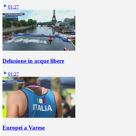
01:27
Delusione in acque libere
01:27
Europei a Varese