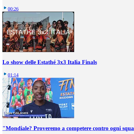
00:26
Lo show delle Estathé 3x3 Italia Finals
01:14
"Mondiale? Proveremo a competere contro ogni squadr