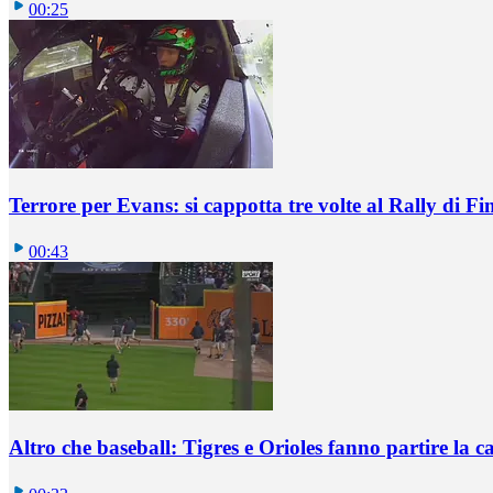
00:25
Terrore per Evans: si cappotta tre volte al Rally di Fi
00:43
Altro che baseball: Tigres e Orioles fanno partire la ca