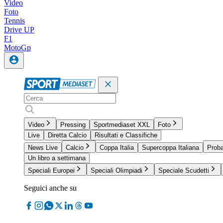
Video
Foto
Tennis
Drive UP
F1
MotoGp
Video
Pressing
Sportmediaset XXL
Foto
Live
Diretta Calcio
Risultati e Classifiche
News Live
Calcio
Coppa Italia
Supercoppa Italiana
Proba
Un libro a settimana
Speciali Europei
Speciali Olimpiadi
Speciale Scudetti
Seguici anche su