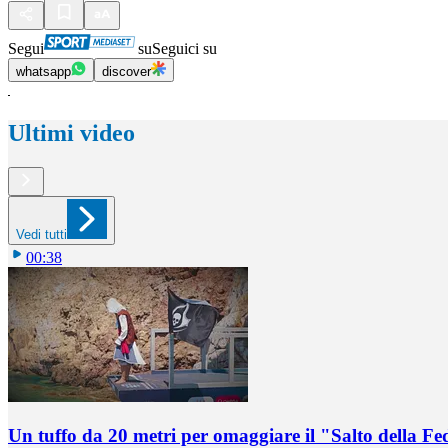
Segui
su
Seguici su
whatsapp
discover
Ultimi video
Vedi tutti
00:38
Un tuffo da 20 metri per omaggiare il "Salto della Fe