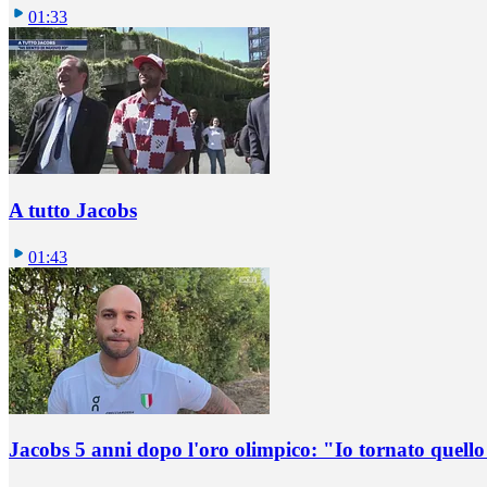
01:33
A tutto Jacobs
01:43
Jacobs 5 anni dopo l'oro olimpico: "Io tornato quel