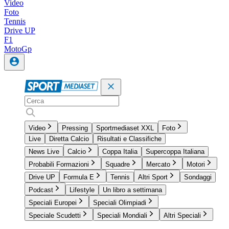
Video
Foto
Tennis
Drive UP
F1
MotoGp
Video
Pressing
Sportmediaset XXL
Foto
Live
Diretta Calcio
Risultati e Classifiche
News Live
Calcio
Coppa Italia
Supercoppa Italiana
Probabili Formazioni
Squadre
Mercato
Motori
Drive UP
Formula E
Tennis
Altri Sport
Sondaggi
Podcast
Lifestyle
Un libro a settimana
Speciali Europei
Speciali Olimpiadi
Speciale Scudetti
Speciali Mondiali
Altri Speciali