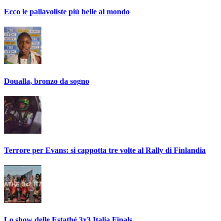
Ecco le pallavoliste più belle al mondo
Doualla, bronzo da sogno
Terrore per Evans: si cappotta tre volte al Rally di Finlandia
Lo show delle Estathé 3x3 Italia Finals