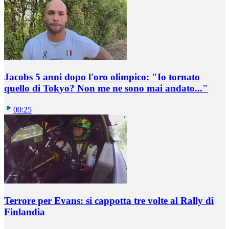
Jacobs 5 anni dopo l'oro olimpico: "Io tornato
quello di Tokyo? Non me ne sono mai andato..."
00:25
Terrore per Evans: si cappotta tre volte al Rally di
Finlandia