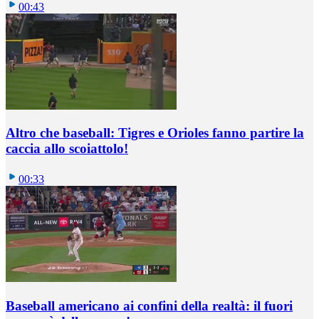
00:43
Altro che baseball: Tigres e Orioles fanno partire la
caccia allo scoiattolo!
00:33
Baseball americano ai confini della realtà: il fuori