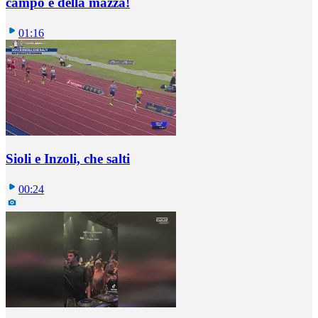
campo è della mazza!
01:16
Sioli e Inzoli, che salti
00:24