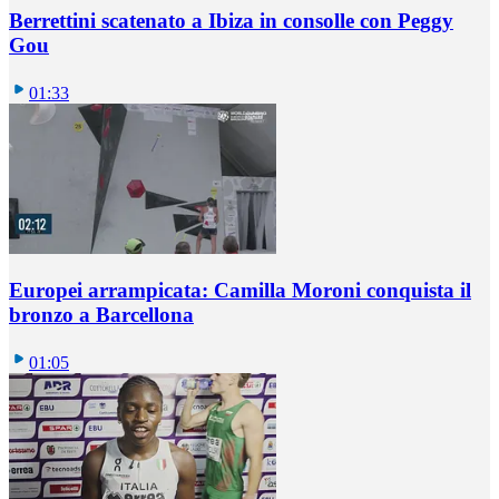
Berrettini scatenato a Ibiza in consolle con Peggy
Gou
01:33
Europei arrampicata: Camilla Moroni conquista il
bronzo a Barcellona
01:05