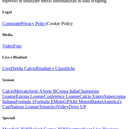
espresso di utilizzare mezzi automatizzati di data scraping.
Legal
Corporate
Privacy Policy
Cookie Policy
Media
Video
Foto
Live e Risultati
Live
Diretta Calcio
Risultati e Classifiche
Sezioni
Calcio
Mercato
Serie A
Serie B
Coppa Italia
Champions
League
Europa League
Conference League
Calcio Estero
Supercoppa
Italiana
Formula 1
Formula E
MotoGP
Altri Motori
Basket
America's
Cup
Nations League
Tennis
Sci
Volley
Drive UP
Speciali