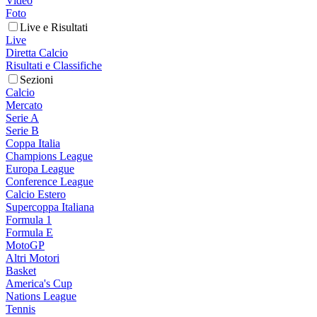
Video
Foto
Live e Risultati
Live
Diretta Calcio
Risultati e Classifiche
Sezioni
Calcio
Mercato
Serie A
Serie B
Coppa Italia
Champions League
Europa League
Conference League
Calcio Estero
Supercoppa Italiana
Formula 1
Formula E
MotoGP
Altri Motori
Basket
America's Cup
Nations League
Tennis