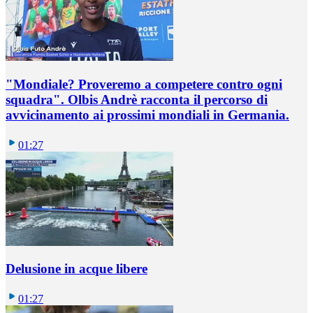
"Mondiale? Proveremo a competere contro ogni
squadra". Olbis Andrè racconta il percorso di
avvicinamento ai prossimi mondiali in Germania.
01:27
Delusione in acque libere
01:27