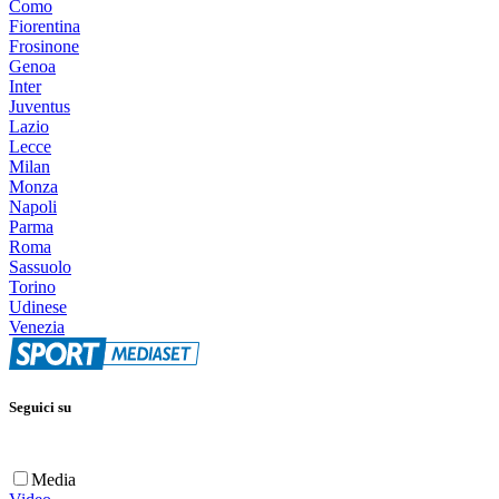
Como
Fiorentina
Frosinone
Genoa
Inter
Juventus
Lazio
Lecce
Milan
Monza
Napoli
Parma
Roma
Sassuolo
Torino
Udinese
Venezia
Seguici su
Media