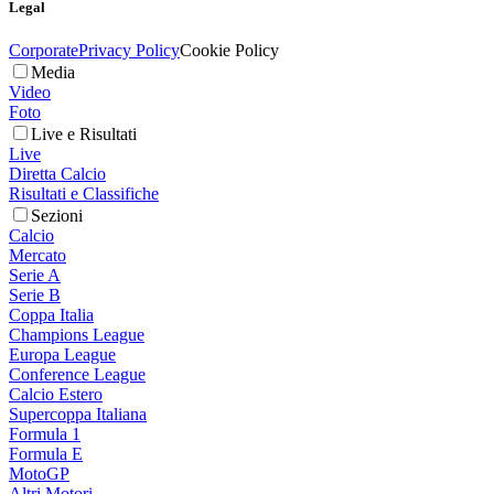
Legal
Corporate
Privacy Policy
Cookie Policy
Media
Video
Foto
Live e Risultati
Live
Diretta Calcio
Risultati e Classifiche
Sezioni
Calcio
Mercato
Serie A
Serie B
Coppa Italia
Champions League
Europa League
Conference League
Calcio Estero
Supercoppa Italiana
Formula 1
Formula E
MotoGP
Altri Motori