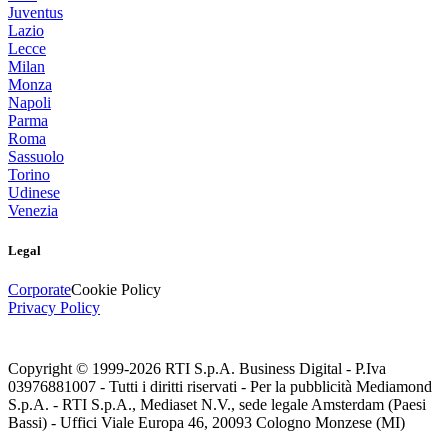
Juventus
Lazio
Lecce
Milan
Monza
Napoli
Parma
Roma
Sassuolo
Torino
Udinese
Venezia
Legal
Corporate
Cookie Policy
Privacy Policy
Copyright © 1999-
2026
RTI S.p.A. Business Digital - P.Iva
03976881007 - Tutti i diritti riservati - Per la pubblicità Mediamond
S.p.A. - RTI S.p.A., Mediaset N.V., sede legale Amsterdam (Paesi
Bassi) - Uffici Viale Europa 46, 20093 Cologno Monzese (MI)