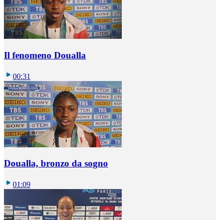
Il fenomeno Doualla
00:31
Doualla, bronzo da sogno
01:09