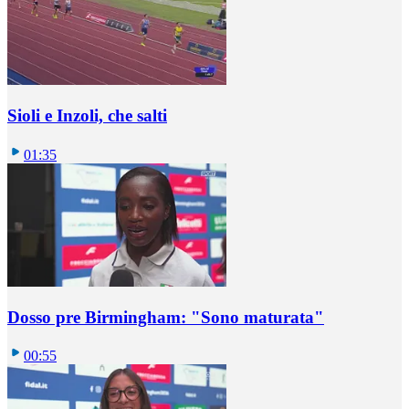
Sioli e Inzoli, che salti
01:35
Dosso pre Birmingham: "Sono maturata"
00:55