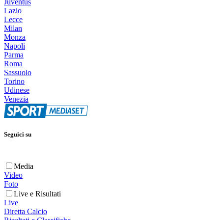
Juventus
Lazio
Lecce
Milan
Monza
Napoli
Parma
Roma
Sassuolo
Torino
Udinese
Venezia
Seguici su
Media
Video
Foto
Live e Risultati
Live
Diretta Calcio