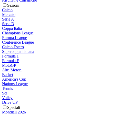
Risultati e Classifiche
Sezioni
Calcio
Mercato
Serie A
Serie B
Coppa Italia
Champions League
Europa League
Conference League
Calcio Estero
Supercoppa Italiana
Formula 1
Formula E
MotoGP
Altri Motori
Basket
America's Cup
Nations League
Tennis
Sci
Volley
Drive UP
Speciali
Mondiali 2026