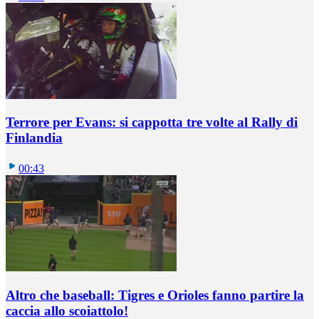
Terrore per Evans: si cappotta tre volte al Rally di
Finlandia
00:43
Altro che baseball: Tigres e Orioles fanno partire la
caccia allo scoiattolo!