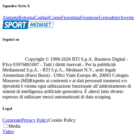
Squadra Serie A
Atalanta
Bologna
Cagliari
Como
Fiorentina
Frosinone
Genoa
Inter
Juvent
Seguici su
Copyright © 1999-
2026
RTI S.p.A. Business Digital -
P.Iva 03976881007 - Tutti i diritti riservati - Per la pubblicità
Mediamond S.p.A. - RTI S.p.A., Mediaset N.V., sede legale
Amsterdam (Paesi Bassi) - Uffici Viale Europa 46, 20093 Cologno
Monzese (MI)
Rispetto ai contenuti e ai dati personali trasmessi e/o
riprodotti è vietata ogni utilizzazione funzionale all’addestramento di
sistemi di intelligenza artificiale generativa. È altresì fatto divieto
espresso di utilizzare mezzi automatizzati di data scraping.
Legal
Corporate
Privacy Policy
Cookie Policy
Media
Video