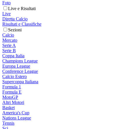
Foto
Live e Risultati
Live
Diretta Calcio
Risultati e Classifiche
Sezioni
Calcio
Mercato
Serie A
Serie B
Coppa Italia
Champions League
Europa League
Conference League
Calcio Estero
Supercoppa Italiana
Formula 1
Formula E
MotoGP
Altri Motori
Basket
America's Cup
Nations League
Tennis
Sci