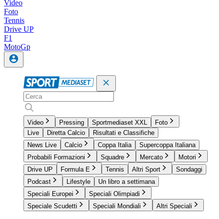
Video
Foto
Tennis
Drive UP
F1
MotoGp
Video
Pressing
Sportmediaset XXL
Foto
Live
Diretta Calcio
Risultati e Classifiche
News Live
Calcio
Coppa Italia
Supercoppa Italiana
Probabili Formazioni
Squadre
Mercato
Motori
Drive UP
Formula E
Tennis
Altri Sport
Sondaggi
Podcast
Lifestyle
Un libro a settimana
Speciali Europei
Speciali Olimpiadi
Speciale Scudetti
Speciali Mondiali
Altri Speciali