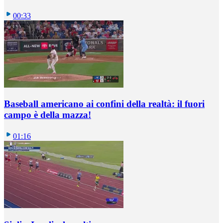
00:33
Baseball americano ai confini della realtà: il fuori
campo è della mazza!
01:16