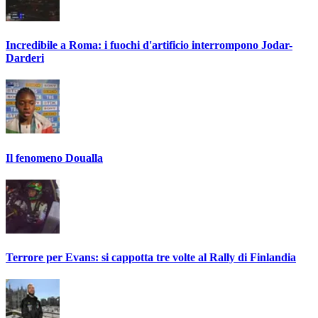
Incredibile a Roma: i fuochi d'artificio interrompono Jodar-
Darderi
Il fenomeno Doualla
Terrore per Evans: si cappotta tre volte al Rally di Finlandia