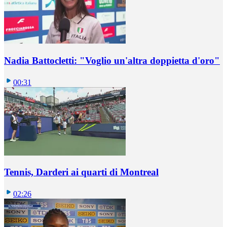
Nadia Battocletti: "Voglio un'altra doppietta d'oro"
00:31
Tennis, Darderi ai quarti di Montreal
02:26