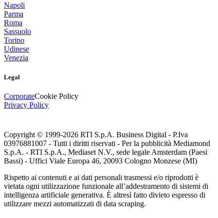
Napoli
Parma
Roma
Sassuolo
Torino
Udinese
Venezia
Legal
Corporate
Cookie Policy
Privacy Policy
Copyright © 1999-
2026
RTI S.p.A. Business Digital - P.Iva
03976881007 - Tutti i diritti riservati - Per la pubblicità Mediamond
S.p.A. - RTI S.p.A., Mediaset N.V., sede legale Amsterdam (Paesi
Bassi) - Uffici Viale Europa 46, 20093 Cologno Monzese (MI)
Rispetto ai contenuti e ai dati personali trasmessi e/o riprodotti è
vietata ogni utilizzazione funzionale all’addestramento di sistemi di
intelligenza artificiale generativa. È altresì fatto divieto espresso di
utilizzare mezzi automatizzati di data scraping.