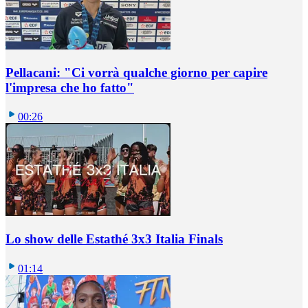
Pellacani: "Ci vorrà qualche giorno per capire
l'impresa che ho fatto"
00:26
Lo show delle Estathé 3x3 Italia Finals
01:14