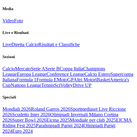
Media
Video
Foto
Live e Risultati
Live
Diretta Calcio
Risultati e Classifiche
Sezioni
Calcio
Mercato
Serie A
Serie B
Coppa Italia
Champions
League
Europa League
Conference League
Calcio Estero
Supercoppa
Italiana
Formula 1
Formula E
MotoGP
Altri Motori
Basket
America's
Cup
Nations League
Tennis
Sci
Volley
Drive UP
Speciali
Mondiali 2026
Roland Garros 2026
Sportmediaset Live Riccione
2026
Scudetto Inter 2026
Olimpiadi Invernali Milano Cortina
2026
Super Bowl 2026
Eicma 2025
Mondiale per club 2025
EICMA
Riding Fest 2025
Paralimpiadi Parigi 2024
Olimpiadi Parigi
2024
Euro 2024