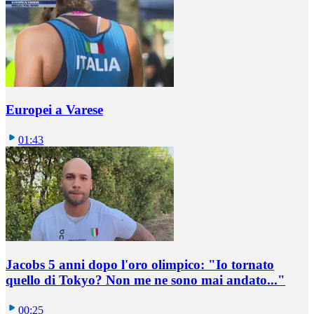
Europei a Varese
01:43
Jacobs 5 anni dopo l'oro olimpico: "Io tornato
quello di Tokyo? Non me ne sono mai andato..."
00:25