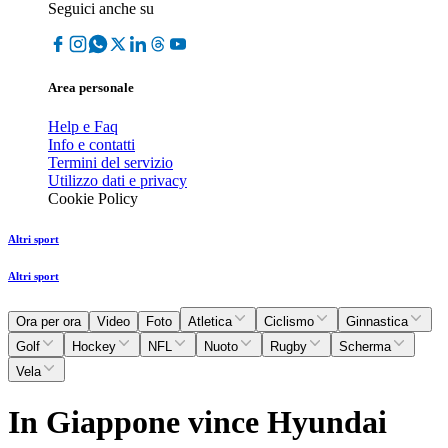
Seguici anche su
Area personale
Help e Faq
Info e contatti
Termini del servizio
Utilizzo dati e privacy
Cookie Policy
Altri sport
Altri sport
Ora per ora
Video
Foto
Atletica
Ciclismo
Ginnastica
Golf
Hockey
NFL
Nuoto
Rugby
Scherma
Vela
In Giappone vince Hyundai