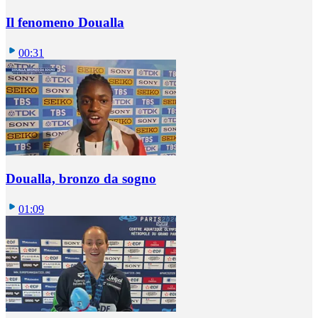
Il fenomeno Doualla
00:31
Doualla, bronzo da sogno
01:09