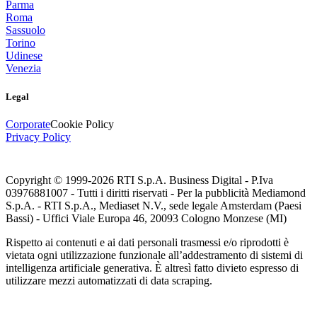
Parma
Roma
Sassuolo
Torino
Udinese
Venezia
Legal
Corporate
Cookie Policy
Privacy Policy
Copyright © 1999-
2026
RTI S.p.A. Business Digital - P.Iva
03976881007 - Tutti i diritti riservati - Per la pubblicità Mediamond
S.p.A. - RTI S.p.A., Mediaset N.V., sede legale Amsterdam (Paesi
Bassi) - Uffici Viale Europa 46, 20093 Cologno Monzese (MI)
Rispetto ai contenuti e ai dati personali trasmessi e/o riprodotti è
vietata ogni utilizzazione funzionale all’addestramento di sistemi di
intelligenza artificiale generativa. È altresì fatto divieto espresso di
utilizzare mezzi automatizzati di data scraping.