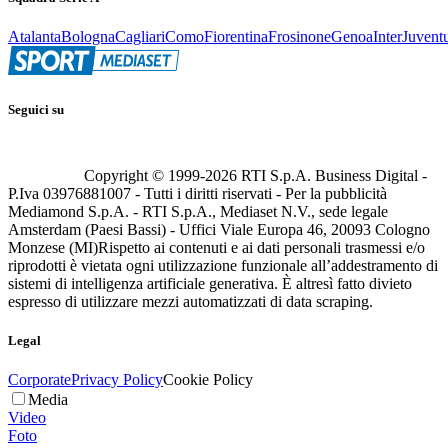
Atalanta
Bologna
Cagliari
Como
Fiorentina
Frosinone
Genoa
Inter
Juvent
Seguici su
Copyright © 1999-
2026
RTI S.p.A. Business Digital -
P.Iva 03976881007 - Tutti i diritti riservati - Per la pubblicità
Mediamond S.p.A. - RTI S.p.A., Mediaset N.V., sede legale
Amsterdam (Paesi Bassi) - Uffici Viale Europa 46, 20093 Cologno
Monzese (MI)
Rispetto ai contenuti e ai dati personali trasmessi e/o
riprodotti è vietata ogni utilizzazione funzionale all’addestramento di
sistemi di intelligenza artificiale generativa. È altresì fatto divieto
espresso di utilizzare mezzi automatizzati di data scraping.
Legal
Corporate
Privacy Policy
Cookie Policy
Media
Video
Foto