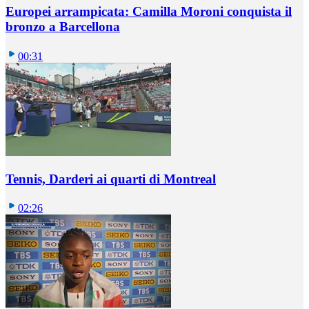
Europei arrampicata: Camilla Moroni conquista il
bronzo a Barcellona
00:31
Tennis, Darderi ai quarti di Montreal
02:26