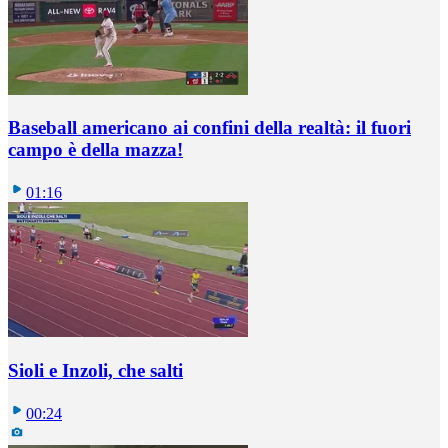
Baseball americano ai confini della realtà: il fuori
campo è della mazza!
01:16
Sioli e Inzoli, che salti
00:24