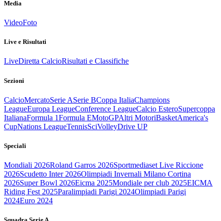
Media
Video
Foto
Live e Risultati
Live
Diretta Calcio
Risultati e Classifiche
Sezioni
Calcio
Mercato
Serie A
Serie B
Coppa Italia
Champions
League
Europa League
Conference League
Calcio Estero
Supercoppa
Italiana
Formula 1
Formula E
MotoGP
Altri Motori
Basket
America's
Cup
Nations League
Tennis
Sci
Volley
Drive UP
Speciali
Mondiali 2026
Roland Garros 2026
Sportmediaset Live Riccione
2026
Scudetto Inter 2026
Olimpiadi Invernali Milano Cortina
2026
Super Bowl 2026
Eicma 2025
Mondiale per club 2025
EICMA
Riding Fest 2025
Paralimpiadi Parigi 2024
Olimpiadi Parigi
2024
Euro 2024
Squadra Serie A