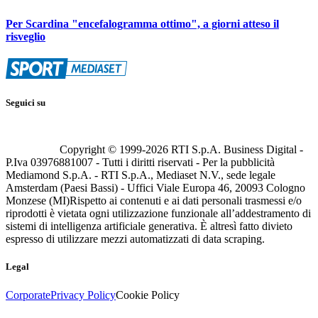
Per Scardina "encefalogramma ottimo", a giorni atteso il
risveglio
Seguici su
Copyright © 1999-
2026
RTI S.p.A. Business Digital -
P.Iva 03976881007 - Tutti i diritti riservati - Per la pubblicità
Mediamond S.p.A. - RTI S.p.A., Mediaset N.V., sede legale
Amsterdam (Paesi Bassi) - Uffici Viale Europa 46, 20093 Cologno
Monzese (MI)
Rispetto ai contenuti e ai dati personali trasmessi e/o
riprodotti è vietata ogni utilizzazione funzionale all’addestramento di
sistemi di intelligenza artificiale generativa. È altresì fatto divieto
espresso di utilizzare mezzi automatizzati di data scraping.
Legal
Corporate
Privacy Policy
Cookie Policy