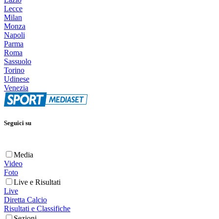
Lecce
Milan
Monza
Napoli
Parma
Roma
Sassuolo
Torino
Udinese
Venezia
Seguici su
Media
Video
Foto
Live e Risultati
Live
Diretta Calcio
Risultati e Classifiche
Sezioni