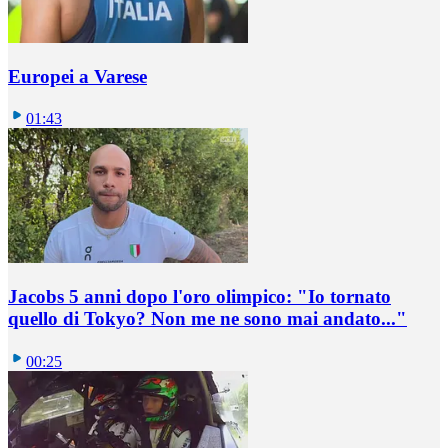
Europei a Varese
01:43
Jacobs 5 anni dopo l'oro olimpico: "Io tornato
quello di Tokyo? Non me ne sono mai andato..."
00:25