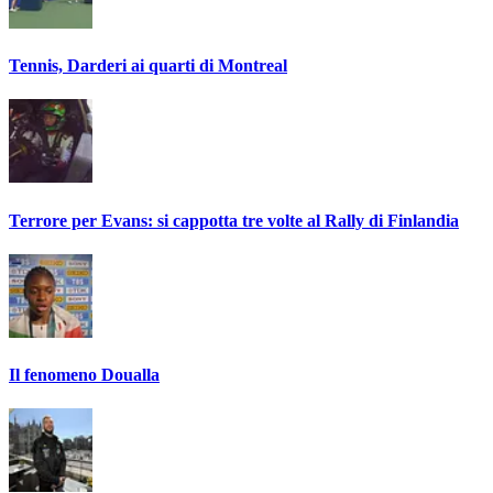
Tennis, Darderi ai quarti di Montreal
Terrore per Evans: si cappotta tre volte al Rally di Finlandia
Il fenomeno Doualla