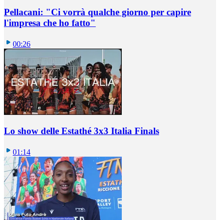
Pellacani: "Ci vorrà qualche giorno per capire
l'impresa che ho fatto"
00:26
Lo show delle Estathé 3x3 Italia Finals
01:14