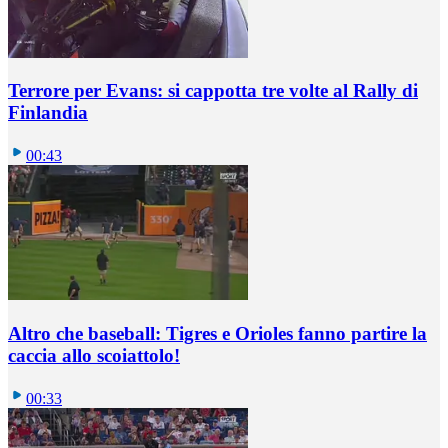
Terrore per Evans: si cappotta tre volte al Rally di
Finlandia
00:43
Altro che baseball: Tigres e Orioles fanno partire la
caccia allo scoiattolo!
00:33