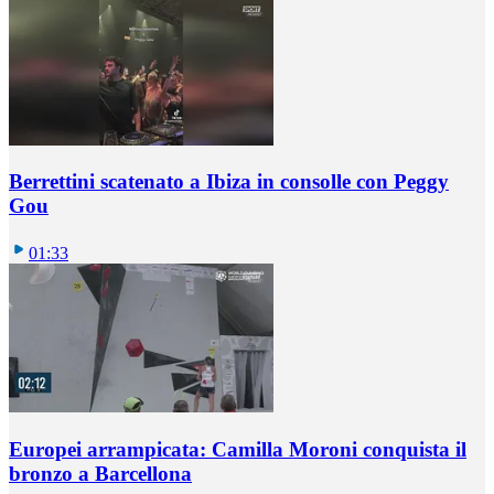
Berrettini scatenato a Ibiza in consolle con Peggy
Gou
01:33
Europei arrampicata: Camilla Moroni conquista il
bronzo a Barcellona