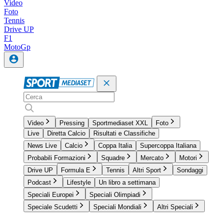
Video
Foto
Tennis
Drive UP
F1
MotoGp
Video
Pressing
Sportmediaset XXL
Foto
Live
Diretta Calcio
Risultati e Classifiche
News Live
Calcio
Coppa Italia
Supercoppa Italiana
Probabili Formazioni
Squadre
Mercato
Motori
Drive UP
Formula E
Tennis
Altri Sport
Sondaggi
Podcast
Lifestyle
Un libro a settimana
Speciali Europei
Speciali Olimpiadi
Speciale Scudetti
Speciali Mondiali
Altri Speciali