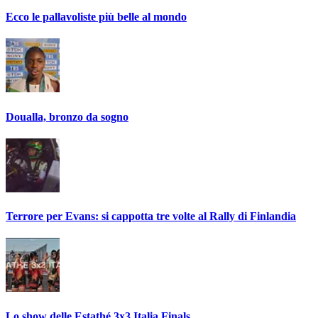
Ecco le pallavoliste più belle al mondo
Doualla, bronzo da sogno
Terrore per Evans: si cappotta tre volte al Rally di Finlandia
Lo show delle Estathé 3x3 Italia Finals