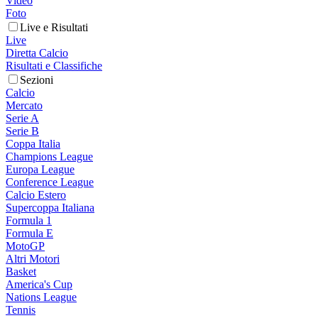
Video
Foto
Live e Risultati
Live
Diretta Calcio
Risultati e Classifiche
Sezioni
Calcio
Mercato
Serie A
Serie B
Coppa Italia
Champions League
Europa League
Conference League
Calcio Estero
Supercoppa Italiana
Formula 1
Formula E
MotoGP
Altri Motori
Basket
America's Cup
Nations League
Tennis