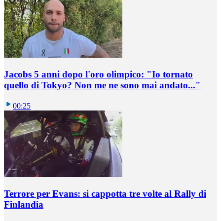
Jacobs 5 anni dopo l'oro olimpico: "Io tornato
quello di Tokyo? Non me ne sono mai andato..."
00:25
Terrore per Evans: si cappotta tre volte al Rally di
Finlandia