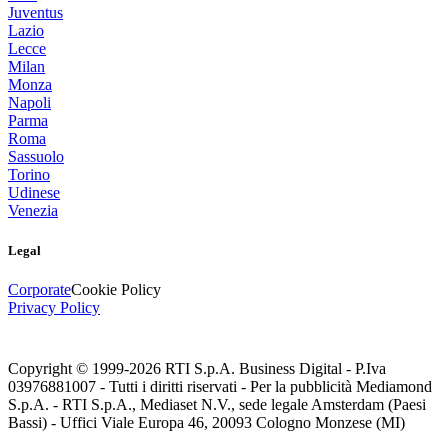
Juventus
Lazio
Lecce
Milan
Monza
Napoli
Parma
Roma
Sassuolo
Torino
Udinese
Venezia
Legal
Corporate
Cookie Policy
Privacy Policy
Copyright © 1999-
2026
RTI S.p.A. Business Digital - P.Iva
03976881007 - Tutti i diritti riservati - Per la pubblicità Mediamond
S.p.A. - RTI S.p.A., Mediaset N.V., sede legale Amsterdam (Paesi
Bassi) - Uffici Viale Europa 46, 20093 Cologno Monzese (MI)