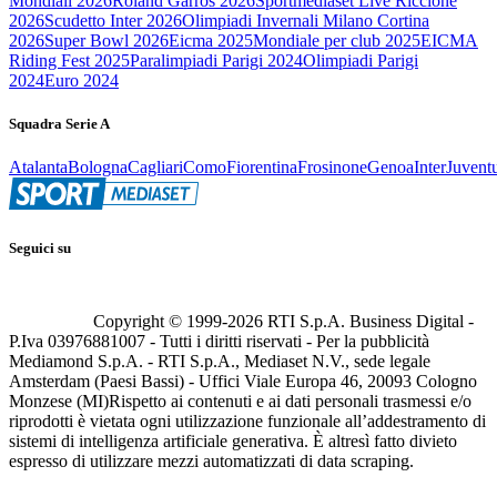
Mondiali 2026
Roland Garros 2026
Sportmediaset Live Riccione
2026
Scudetto Inter 2026
Olimpiadi Invernali Milano Cortina
2026
Super Bowl 2026
Eicma 2025
Mondiale per club 2025
EICMA
Riding Fest 2025
Paralimpiadi Parigi 2024
Olimpiadi Parigi
2024
Euro 2024
Squadra Serie A
Atalanta
Bologna
Cagliari
Como
Fiorentina
Frosinone
Genoa
Inter
Juvent
Seguici su
Copyright © 1999-
2026
RTI S.p.A. Business Digital -
P.Iva 03976881007 - Tutti i diritti riservati - Per la pubblicità
Mediamond S.p.A. - RTI S.p.A., Mediaset N.V., sede legale
Amsterdam (Paesi Bassi) - Uffici Viale Europa 46, 20093 Cologno
Monzese (MI)
Rispetto ai contenuti e ai dati personali trasmessi e/o
riprodotti è vietata ogni utilizzazione funzionale all’addestramento di
sistemi di intelligenza artificiale generativa. È altresì fatto divieto
espresso di utilizzare mezzi automatizzati di data scraping.