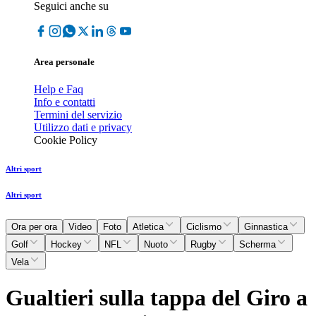
Seguici anche su
Area personale
Help e Faq
Info e contatti
Termini del servizio
Utilizzo dati e privacy
Cookie Policy
Altri sport
Altri sport
Ora per ora
Video
Foto
Atletica
Ciclismo
Ginnastica
Golf
Hockey
NFL
Nuoto
Rugby
Scherma
Vela
Gualtieri sulla tappa del Giro a