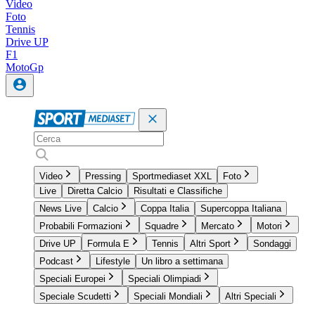
Video
Foto
Tennis
Drive UP
F1
MotoGp
Video
Pressing
Sportmediaset XXL
Foto
Live
Diretta Calcio
Risultati e Classifiche
News Live
Calcio
Coppa Italia
Supercoppa Italiana
Probabili Formazioni
Squadre
Mercato
Motori
Drive UP
Formula E
Tennis
Altri Sport
Sondaggi
Podcast
Lifestyle
Un libro a settimana
Speciali Europei
Speciali Olimpiadi
Speciale Scudetti
Speciali Mondiali
Altri Speciali