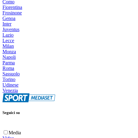
Como
Fiorentina
Frosinone
Genoa
Inter
Juventus
Lazio
Lecce
Milan
Monza
Napoli
Parma
Roma
Sassuolo
Torino
Udinese
Venezia
Seguici su
Media