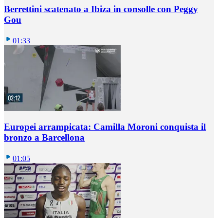
Berrettini scatenato a Ibiza in consolle con Peggy
Gou
01:33
Europei arrampicata: Camilla Moroni conquista il
bronzo a Barcellona
01:05