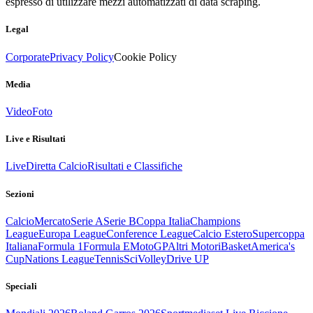
espresso di utilizzare mezzi automatizzati di data scraping.
Legal
Corporate
Privacy Policy
Cookie Policy
Media
Video
Foto
Live e Risultati
Live
Diretta Calcio
Risultati e Classifiche
Sezioni
Calcio
Mercato
Serie A
Serie B
Coppa Italia
Champions
League
Europa League
Conference League
Calcio Estero
Supercoppa
Italiana
Formula 1
Formula E
MotoGP
Altri Motori
Basket
America's
Cup
Nations League
Tennis
Sci
Volley
Drive UP
Speciali