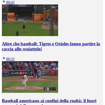
00:43
Altro che baseball: Tigres e Orioles fanno partire la
caccia allo scoiattolo!
00:33
Baseball americano ai confini della realtà: il fuori