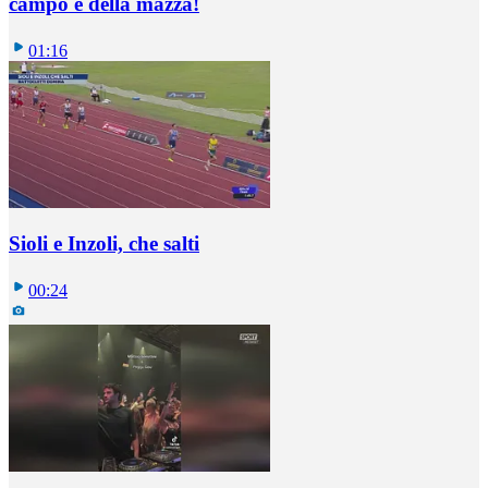
campo è della mazza!
01:16
Sioli e Inzoli, che salti
00:24