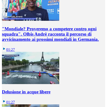
"Mondiale? Proveremo a competere contro ogni
squadra". Olbis Andrè racconta il percorso di
avvicinamento ai prossimi mondiali in Germania.
01:27
Delusione in acque libere
01:27