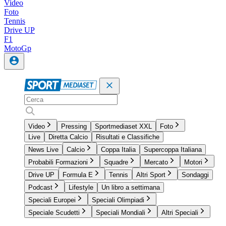
Video
Foto
Tennis
Drive UP
F1
MotoGp
Video
Pressing
Sportmediaset XXL
Foto
Live
Diretta Calcio
Risultati e Classifiche
News Live
Calcio
Coppa Italia
Supercoppa Italiana
Probabili Formazioni
Squadre
Mercato
Motori
Drive UP
Formula E
Tennis
Altri Sport
Sondaggi
Podcast
Lifestyle
Un libro a settimana
Speciali Europei
Speciali Olimpiadi
Speciale Scudetti
Speciali Mondiali
Altri Speciali