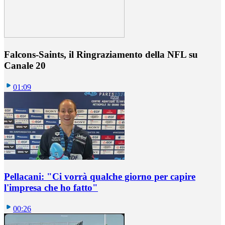
Falcons-Saints, il Ringraziamento della NFL su
Canale 20
01:09
Pellacani: "Ci vorrà qualche giorno per capire
l'impresa che ho fatto"
00:26