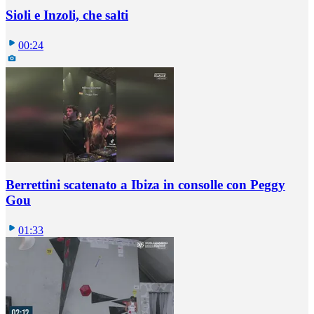
Sioli e Inzoli, che salti
00:24
Berrettini scatenato a Ibiza in consolle con Peggy
Gou
01:33