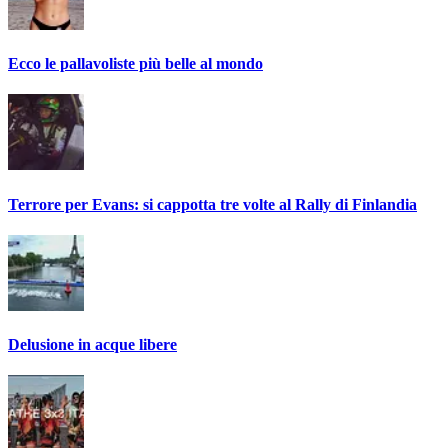
Ecco le pallavoliste più belle al mondo
Terrore per Evans: si cappotta tre volte al Rally di Finlandia
Delusione in acque libere