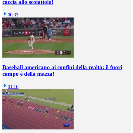
caccia allo scoiattolo!
00:33
Baseball americano ai confini della realtà: il fuori
campo è della mazza!
01:16