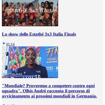
Lo show delle Estathé 3x3 Italia Finals
01:14
"Mondiale? Proveremo a competere contro ogni
squadra". Olbis Andrè racconta il percorso di
avvicinamento ai prossimi mondiali in Germania.