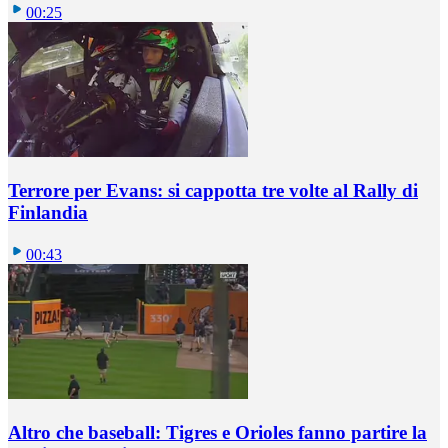
00:25
Terrore per Evans: si cappotta tre volte al Rally di
Finlandia
00:43
Altro che baseball: Tigres e Orioles fanno partire la