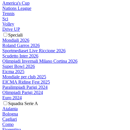
America's Cup
Nations League
Tennis
Sci
Volley
Drive UP
Speciali
Mondiali 2026
Roland Garros 2026
Sportmediaset Live Riccione 2026
Scudetto Inter 2026
Olimpiadi Invernali Milano Cortina 2026
Super Bowl 2026
Eicma 2025
Mondiale per club 2025
EICMA Riding Fest 2025
Paralimpiadi Parigi 2024
Olimpiadi Parigi 2024
Euro 2024
Squadra Serie A
Atalanta
Bologna
Cagliari
Como
Fiorentina