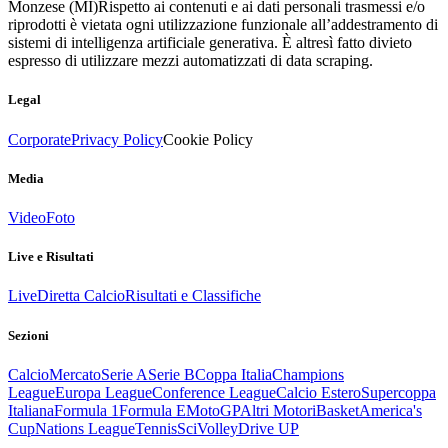
Monzese (MI)
Rispetto ai contenuti e ai dati personali trasmessi e/o
riprodotti è vietata ogni utilizzazione funzionale all’addestramento di
sistemi di intelligenza artificiale generativa. È altresì fatto divieto
espresso di utilizzare mezzi automatizzati di data scraping.
Legal
Corporate
Privacy Policy
Cookie Policy
Media
Video
Foto
Live e Risultati
Live
Diretta Calcio
Risultati e Classifiche
Sezioni
Calcio
Mercato
Serie A
Serie B
Coppa Italia
Champions
League
Europa League
Conference League
Calcio Estero
Supercoppa
Italiana
Formula 1
Formula E
MotoGP
Altri Motori
Basket
America's
Cup
Nations League
Tennis
Sci
Volley
Drive UP