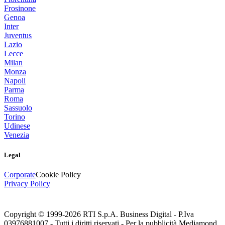
Frosinone
Genoa
Inter
Juventus
Lazio
Lecce
Milan
Monza
Napoli
Parma
Roma
Sassuolo
Torino
Udinese
Venezia
Legal
Corporate
Cookie Policy
Privacy Policy
Copyright © 1999-
2026
RTI S.p.A. Business Digital - P.Iva
03976881007 - Tutti i diritti riservati - Per la pubblicità Mediamond