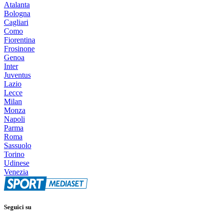
Atalanta
Bologna
Cagliari
Como
Fiorentina
Frosinone
Genoa
Inter
Juventus
Lazio
Lecce
Milan
Monza
Napoli
Parma
Roma
Sassuolo
Torino
Udinese
Venezia
Seguici su