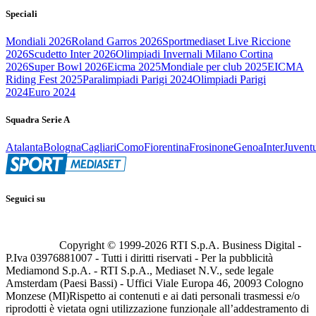
Speciali
Mondiali 2026
Roland Garros 2026
Sportmediaset Live Riccione
2026
Scudetto Inter 2026
Olimpiadi Invernali Milano Cortina
2026
Super Bowl 2026
Eicma 2025
Mondiale per club 2025
EICMA
Riding Fest 2025
Paralimpiadi Parigi 2024
Olimpiadi Parigi
2024
Euro 2024
Squadra Serie A
Atalanta
Bologna
Cagliari
Como
Fiorentina
Frosinone
Genoa
Inter
Juvent
Seguici su
Copyright © 1999-
2026
RTI S.p.A. Business Digital -
P.Iva 03976881007 - Tutti i diritti riservati - Per la pubblicità
Mediamond S.p.A. - RTI S.p.A., Mediaset N.V., sede legale
Amsterdam (Paesi Bassi) - Uffici Viale Europa 46, 20093 Cologno
Monzese (MI)
Rispetto ai contenuti e ai dati personali trasmessi e/o
riprodotti è vietata ogni utilizzazione funzionale all’addestramento di