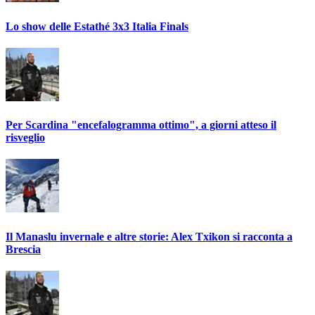
Lo show delle Estathé 3x3 Italia Finals
Per Scardina "encefalogramma ottimo", a giorni atteso il
risveglio
Il Manaslu invernale e altre storie: Alex Txikon si racconta a
Brescia