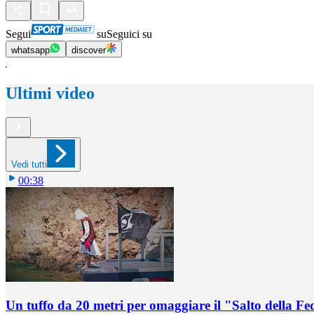
Segui
su
Seguici su
whatsapp
discover
Ultimi video
Vedi tutti
00:38
Un tuffo da 20 metri per omaggiare il "Salto della Fe