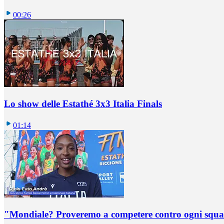
00:26
Lo show delle Estathé 3x3 Italia Finals
01:14
"Mondiale? Proveremo a competere contro ogni squadr