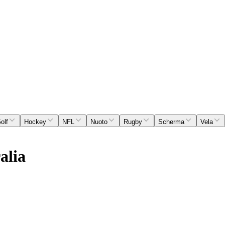
olf
Hockey
NFL
Nuoto
Rugby
Scherma
Vela
alia