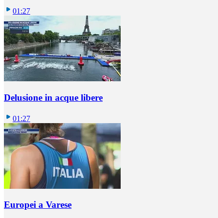
01:27
Delusione in acque libere
01:27
Europei a Varese