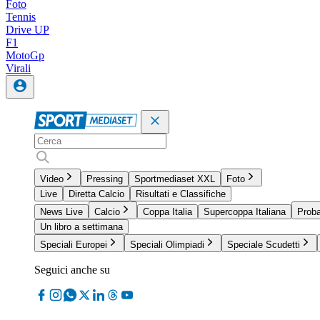
Foto
Tennis
Drive UP
F1
MotoGp
Virali
Video
Pressing
Sportmediaset XXL
Foto
Live
Diretta Calcio
Risultati e Classifiche
News Live
Calcio
Coppa Italia
Supercoppa Italiana
Proba
Un libro a settimana
Speciali Europei
Speciali Olimpiadi
Speciale Scudetti
Seguici anche su