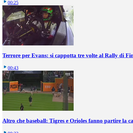
00:25
Terrore per Evans: si cappotta tre volte al Rally di Fi
00:43
Altro che baseball: Tigres e Orioles fanno partire la ca