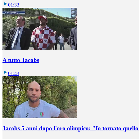
01:33
A tutto Jacobs
01:43
Jacobs 5 anni dopo l'oro olimpico: "Io tornato quel