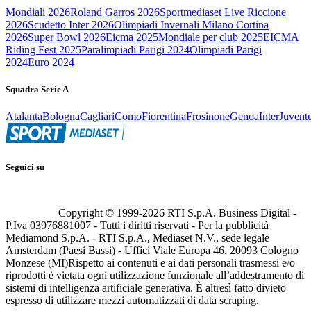
Mondiali 2026
Roland Garros 2026
Sportmediaset Live Riccione
2026
Scudetto Inter 2026
Olimpiadi Invernali Milano Cortina
2026
Super Bowl 2026
Eicma 2025
Mondiale per club 2025
EICMA
Riding Fest 2025
Paralimpiadi Parigi 2024
Olimpiadi Parigi
2024
Euro 2024
Squadra Serie A
Atalanta
Bologna
Cagliari
Como
Fiorentina
Frosinone
Genoa
Inter
Juvent
Seguici su
Copyright © 1999-
2026
RTI S.p.A. Business Digital -
P.Iva 03976881007 - Tutti i diritti riservati - Per la pubblicità
Mediamond S.p.A. - RTI S.p.A., Mediaset N.V., sede legale
Amsterdam (Paesi Bassi) - Uffici Viale Europa 46, 20093 Cologno
Monzese (MI)
Rispetto ai contenuti e ai dati personali trasmessi e/o
riprodotti è vietata ogni utilizzazione funzionale all’addestramento di
sistemi di intelligenza artificiale generativa. È altresì fatto divieto
espresso di utilizzare mezzi automatizzati di data scraping.