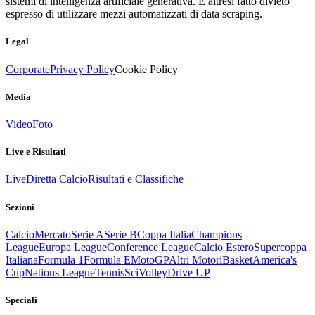
sistemi di intelligenza artificiale generativa. È altresì fatto divieto
espresso di utilizzare mezzi automatizzati di data scraping.
Legal
Corporate
Privacy Policy
Cookie Policy
Media
Video
Foto
Live e Risultati
Live
Diretta Calcio
Risultati e Classifiche
Sezioni
Calcio
Mercato
Serie A
Serie B
Coppa Italia
Champions
League
Europa League
Conference League
Calcio Estero
Supercoppa
Italiana
Formula 1
Formula E
MotoGP
Altri Motori
Basket
America's
Cup
Nations League
Tennis
Sci
Volley
Drive UP
Speciali