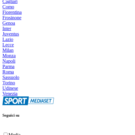
Cagliari
Como
Fiorentina
Frosinone
Genoa
Inter
Juventus
Lazio
Lecce
Milan
Monza
Napoli
Parma
Roma
Sassuolo
Torino
Udinese
Venezia
Seguici su
Media