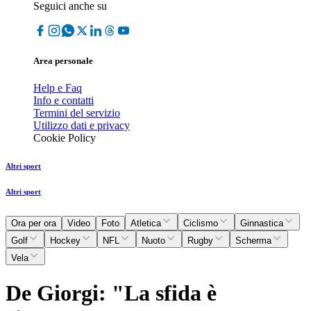
Seguici anche su
Area personale
Help e Faq
Info e contatti
Termini del servizio
Utilizzo dati e privacy
Cookie Policy
Altri sport
Altri sport
Ora per ora
Video
Foto
Atletica
Ciclismo
Ginnastica
Golf
Hockey
NFL
Nuoto
Rugby
Scherma
Vela
De Giorgi: "La sfida è