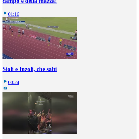
campo è della mazza!
01:16
Sioli e Inzoli, che salti
00:24