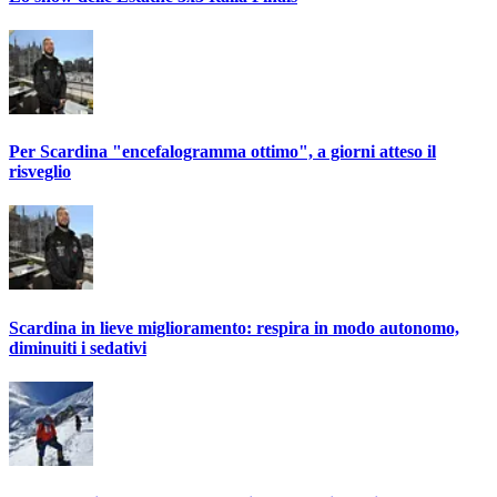
Per Scardina "encefalogramma ottimo", a giorni atteso il
risveglio
Scardina in lieve miglioramento: respira in modo autonomo,
diminuiti i sedativi