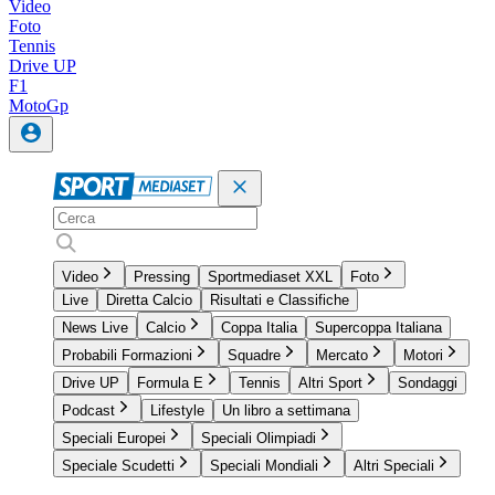
Video
Foto
Tennis
Drive UP
F1
MotoGp
Video
Pressing
Sportmediaset XXL
Foto
Live
Diretta Calcio
Risultati e Classifiche
News Live
Calcio
Coppa Italia
Supercoppa Italiana
Probabili Formazioni
Squadre
Mercato
Motori
Drive UP
Formula E
Tennis
Altri Sport
Sondaggi
Podcast
Lifestyle
Un libro a settimana
Speciali Europei
Speciali Olimpiadi
Speciale Scudetti
Speciali Mondiali
Altri Speciali