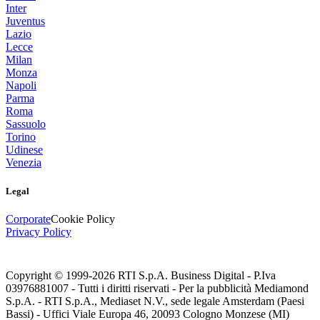
Inter
Juventus
Lazio
Lecce
Milan
Monza
Napoli
Parma
Roma
Sassuolo
Torino
Udinese
Venezia
Legal
Corporate
Cookie Policy
Privacy Policy
Copyright © 1999-
2026
RTI S.p.A. Business Digital - P.Iva
03976881007 - Tutti i diritti riservati - Per la pubblicità Mediamond
S.p.A. - RTI S.p.A., Mediaset N.V., sede legale Amsterdam (Paesi
Bassi) - Uffici Viale Europa 46, 20093 Cologno Monzese (MI)