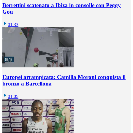
Berrettini scatenato a Ibiza in consolle con Peggy
Gou
01:33
Europei arrampicata: Camilla Moroni conquista il
bronzo a Barcellona
01:05