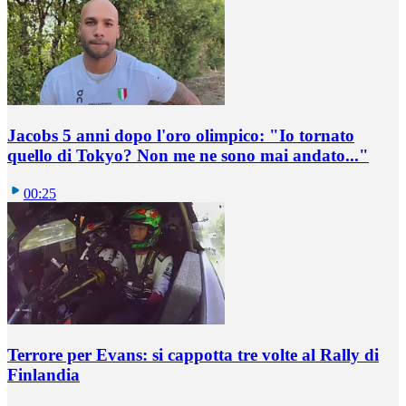
Jacobs 5 anni dopo l'oro olimpico: "Io tornato
quello di Tokyo? Non me ne sono mai andato..."
00:25
Terrore per Evans: si cappotta tre volte al Rally di
Finlandia