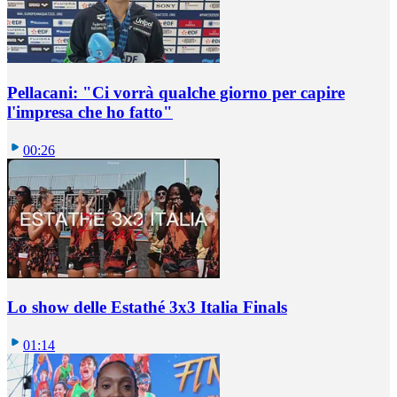
Pellacani: "Ci vorrà qualche giorno per capire
l'impresa che ho fatto"
00:26
Lo show delle Estathé 3x3 Italia Finals
01:14