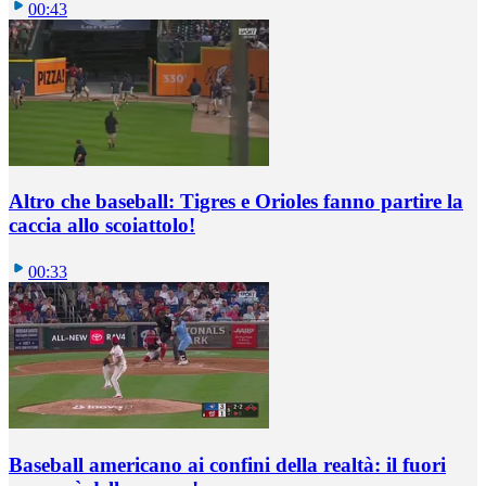
00:43
Altro che baseball: Tigres e Orioles fanno partire la
caccia allo scoiattolo!
00:33
Baseball americano ai confini della realtà: il fuori