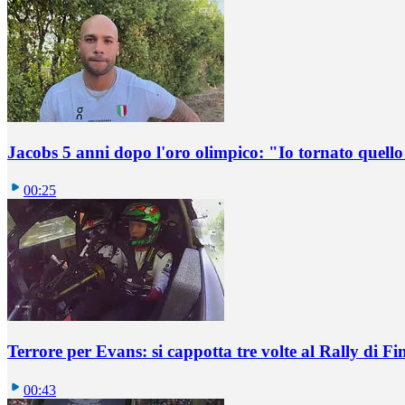
Jacobs 5 anni dopo l'oro olimpico: "Io tornato quel
00:25
Terrore per Evans: si cappotta tre volte al Rally di Fi
00:43