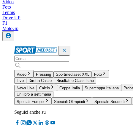
Video
Foto
Tennis
Drive UP
F1
MotoGp
Video
Pressing
Sportmediaset XXL
Foto
Live
Diretta Calcio
Risultati e Classifiche
News Live
Calcio
Coppa Italia
Supercoppa Italiana
Proba
Un libro a settimana
Speciali Europei
Speciali Olimpiadi
Speciale Scudetti
Seguici anche su