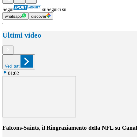
Segui
su
Seguici su
whatsapp
discover
Ultimi video
Vedi tutti
01:02
Falcons-Saints, il Ringraziamento della NFL su Cana