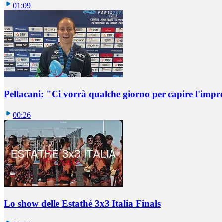
01:09
Pellacani: "Ci vorrà qualche giorno per capire l'impr
00:26
Lo show delle Estathé 3x3 Italia Finals