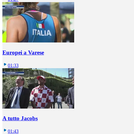
Europei a Varese
01:33
A tutto Jacobs
01:43