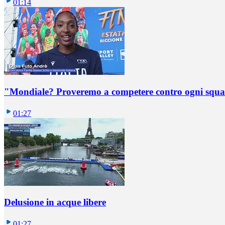
01:14
"Mondiale? Proveremo a competere contro ogni squadr
01:27
Delusione in acque libere
01:27