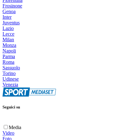
Fiorentina
Frosinone
Genoa
Inter
Juventus
Lazio
Lecce
Milan
Monza
Napoli
Parma
Roma
Sassuolo
Torino
Udinese
Venezia
Seguici su
Media
Video
Foto