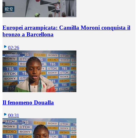
Europei arrampicata: Camilla Moroni conquista il
bronzo a Barcellona
02:26
Il fenomeno Doualla
00:31