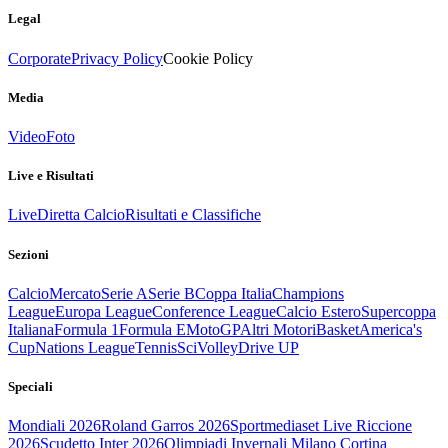
Legal
Corporate
Privacy Policy
Cookie Policy
Media
Video
Foto
Live e Risultati
Live
Diretta Calcio
Risultati e Classifiche
Sezioni
Calcio
Mercato
Serie A
Serie B
Coppa Italia
Champions
League
Europa League
Conference League
Calcio Estero
Supercoppa
Italiana
Formula 1
Formula E
MotoGP
Altri Motori
Basket
America's
Cup
Nations League
Tennis
Sci
Volley
Drive UP
Speciali
Mondiali 2026
Roland Garros 2026
Sportmediaset Live Riccione
2026
Scudetto Inter 2026
Olimpiadi Invernali Milano Cortina