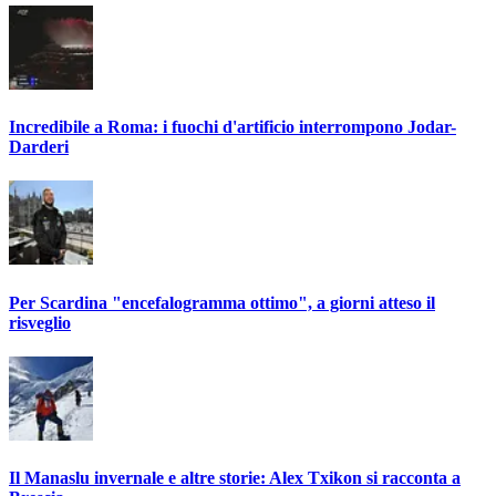
Incredibile a Roma: i fuochi d'artificio interrompono Jodar-
Darderi
Per Scardina "encefalogramma ottimo", a giorni atteso il
risveglio
Il Manaslu invernale e altre storie: Alex Txikon si racconta a