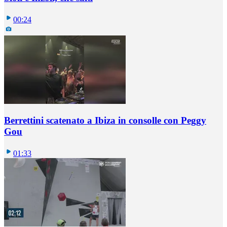
00:24
Berrettini scatenato a Ibiza in consolle con Peggy
Gou
01:33