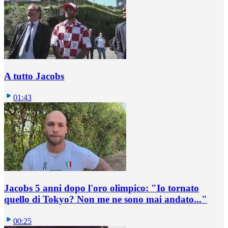
A tutto Jacobs
01:43
Jacobs 5 anni dopo l'oro olimpico: "Io tornato
quello di Tokyo? Non me ne sono mai andato..."
00:25