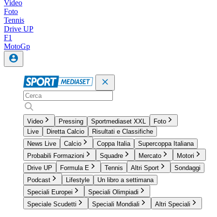
Video
Foto
Tennis
Drive UP
F1
MotoGp
Video
Pressing
Sportmediaset XXL
Foto
Live
Diretta Calcio
Risultati e Classifiche
News Live
Calcio
Coppa Italia
Supercoppa Italiana
Probabili Formazioni
Squadre
Mercato
Motori
Drive UP
Formula E
Tennis
Altri Sport
Sondaggi
Podcast
Lifestyle
Un libro a settimana
Speciali Europei
Speciali Olimpiadi
Speciale Scudetti
Speciali Mondiali
Altri Speciali