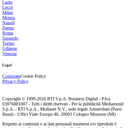
Lazio
Lecce
Milan
Monza
Napoli
Parma
Roma
Sassuolo
Torino
Udinese
Venezia
Legal
Corporate
Cookie Policy
Privacy Policy
Copyright © 1999-
2026
RTI S.p.A. Business Digital - P.Iva
03976881007 - Tutti i diritti riservati - Per la pubblicità Mediamond
S.p.A. - RTI S.p.A., Mediaset N.V., sede legale Amsterdam (Paesi
Bassi) - Uffici Viale Europa 46, 20093 Cologno Monzese (MI)
Rispetto ai contenuti e ai dati personali trasmessi e/o riprodotti è