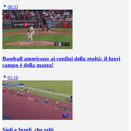
00:33
Baseball americano ai confini della realtà: il fuori
campo è della mazza!
01:16
Sioli e Inzoli, che salti