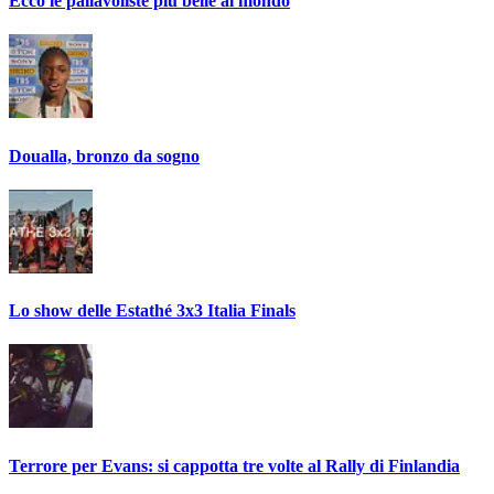
Ecco le pallavoliste più belle al mondo
Doualla, bronzo da sogno
Lo show delle Estathé 3x3 Italia Finals
Terrore per Evans: si cappotta tre volte al Rally di Finlandia