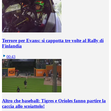
Terrore per Evans: si cappotta tre volte al Rally di
Finlandia
00:43
Altro che baseball: Tigres e Orioles fanno partire la
caccia allo scoiattolo!