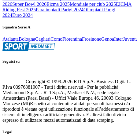
2026
Super Bowl 2026
Eicma 2025
Mondiale per club 2025
EICMA
Riding Fest 2025
Paralimpiadi Parigi 2024
Olimpiadi Parigi
2024
Euro 2024
Squadra Serie A
Atalanta
Bologna
Cagliari
Como
Fiorentina
Frosinone
Genoa
Inter
Juvent
Seguici su
Copyright © 1999-
2026
RTI S.p.A. Business Digital -
P.Iva 03976881007 - Tutti i diritti riservati - Per la pubblicità
Mediamond S.p.A. - RTI S.p.A., Mediaset N.V., sede legale
Amsterdam (Paesi Bassi) - Uffici Viale Europa 46, 20093 Cologno
Monzese (MI)
Rispetto ai contenuti e ai dati personali trasmessi e/o
riprodotti è vietata ogni utilizzazione funzionale all’addestramento di
sistemi di intelligenza artificiale generativa. È altresì fatto divieto
espresso di utilizzare mezzi automatizzati di data scraping.
Legal