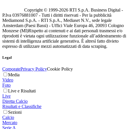
Copyright © 1999-
2026
RTI S.p.A. Business Digital -
P.Iva 03976881007 - Tutti i diritti riservati - Per la pubblicità
Mediamond S.p.A. - RTI S.p.A., Mediaset N.V., sede legale
Amsterdam (Paesi Bassi) - Uffici Viale Europa 46, 20093 Cologno
Monzese (MI)
Rispetto ai contenuti e ai dati personali trasmessi e/o
riprodotti è vietata ogni utilizzazione funzionale all’addestramento di
sistemi di intelligenza artificiale generativa. È altresì fatto divieto
espresso di utilizzare mezzi automatizzati di data scraping.
Legal
Corporate
Privacy Policy
Cookie Policy
Media
Video
Foto
Live e Risultati
Live
Diretta Calcio
Risultati e Classifiche
Sezioni
Calcio
Mercato
Serie A