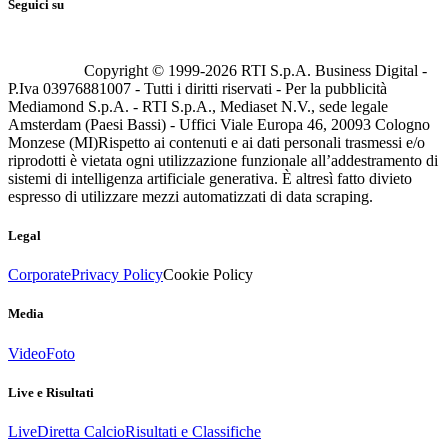
Seguici su
Copyright © 1999-
2026
RTI S.p.A. Business Digital -
P.Iva 03976881007 - Tutti i diritti riservati - Per la pubblicità
Mediamond S.p.A. - RTI S.p.A., Mediaset N.V., sede legale
Amsterdam (Paesi Bassi) - Uffici Viale Europa 46, 20093 Cologno
Monzese (MI)
Rispetto ai contenuti e ai dati personali trasmessi e/o
riprodotti è vietata ogni utilizzazione funzionale all’addestramento di
sistemi di intelligenza artificiale generativa. È altresì fatto divieto
espresso di utilizzare mezzi automatizzati di data scraping.
Legal
Corporate
Privacy Policy
Cookie Policy
Media
Video
Foto
Live e Risultati
Live
Diretta Calcio
Risultati e Classifiche