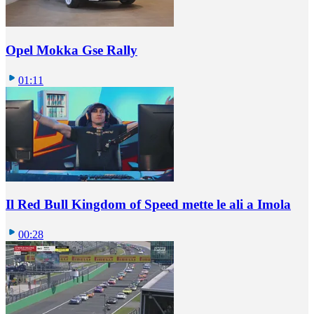
Opel Mokka Gse Rally
01:11
Il Red Bull Kingdom of Speed mette le ali a Imola
00:28