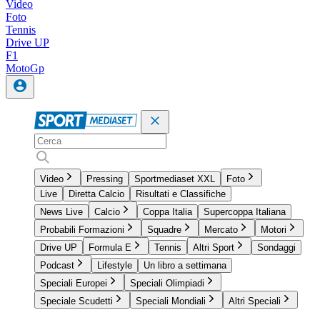
Video
Foto
Tennis
Drive UP
F1
MotoGp
Video
Pressing
Sportmediaset XXL
Foto
Live
Diretta Calcio
Risultati e Classifiche
News Live
Calcio
Coppa Italia
Supercoppa Italiana
Probabili Formazioni
Squadre
Mercato
Motori
Drive UP
Formula E
Tennis
Altri Sport
Sondaggi
Podcast
Lifestyle
Un libro a settimana
Speciali Europei
Speciali Olimpiadi
Speciale Scudetti
Speciali Mondiali
Altri Speciali