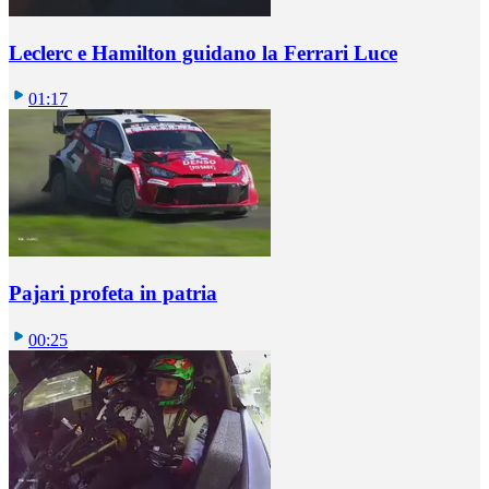
Leclerc e Hamilton guidano la Ferrari Luce
01:17
Pajari profeta in patria
00:25