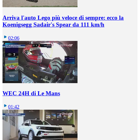
Arriva l'auto Lego più veloce di sempre: ecco la
Koenigsegg Sadair's Spear da 111 km/h
02:06
WEC 24H di Le Mans
01:42