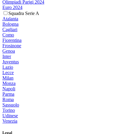
Olimpiadi Parigi 2024
Euro 2024
Squadra Serie A
Atalanta
Bologna
Cagliari
Como
Fiorentina
Frosinone
Genoa
Inter
Juventus
Lazio
Lecce
Milan
Monza
Napoli
Parma
Roma
Sassuolo
Torino
Udinese
Venezia
Legal