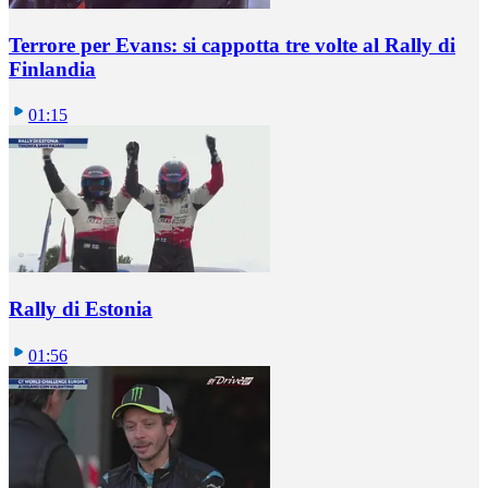
Terrore per Evans: si cappotta tre volte al Rally di
Finlandia
01:15
Rally di Estonia
01:56