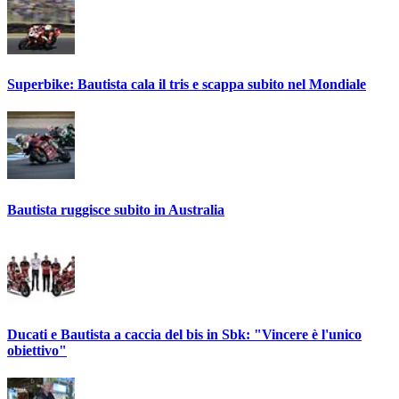
Superbike: Bautista cala il tris e scappa subito nel Mondiale
Bautista ruggisce subito in Australia
Ducati e Bautista a caccia del bis in Sbk: "Vincere è l'unico
obiettivo"