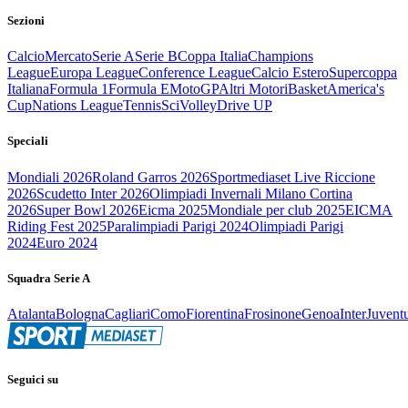
Sezioni
Calcio
Mercato
Serie A
Serie B
Coppa Italia
Champions
League
Europa League
Conference League
Calcio Estero
Supercoppa
Italiana
Formula 1
Formula E
MotoGP
Altri Motori
Basket
America's
Cup
Nations League
Tennis
Sci
Volley
Drive UP
Speciali
Mondiali 2026
Roland Garros 2026
Sportmediaset Live Riccione
2026
Scudetto Inter 2026
Olimpiadi Invernali Milano Cortina
2026
Super Bowl 2026
Eicma 2025
Mondiale per club 2025
EICMA
Riding Fest 2025
Paralimpiadi Parigi 2024
Olimpiadi Parigi
2024
Euro 2024
Squadra Serie A
Atalanta
Bologna
Cagliari
Como
Fiorentina
Frosinone
Genoa
Inter
Juvent
Seguici su