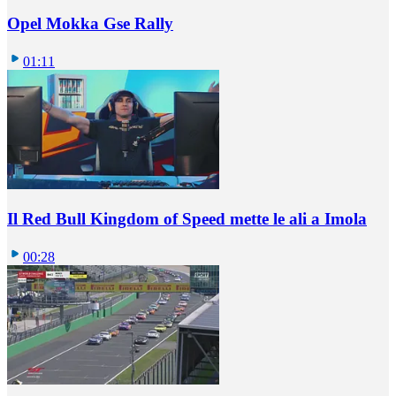
Opel Mokka Gse Rally
01:11
Il Red Bull Kingdom of Speed mette le ali a Imola
00:28