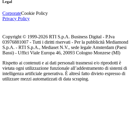
Legal
Corporate
Cookie Policy
Privacy Policy
Copyright © 1999-
2026
RTI S.p.A. Business Digital - P.Iva
03976881007 - Tutti i diritti riservati - Per la pubblicità Mediamond
S.p.A. - RTI S.p.A., Mediaset N.V., sede legale Amsterdam (Paesi
Bassi) - Uffici Viale Europa 46, 20093 Cologno Monzese (MI)
Rispetto ai contenuti e ai dati personali trasmessi e/o riprodotti è
vietata ogni utilizzazione funzionale all’addestramento di sistemi di
intelligenza artificiale generativa. È altresì fatto divieto espresso di
utilizzare mezzi automatizzati di data scraping.