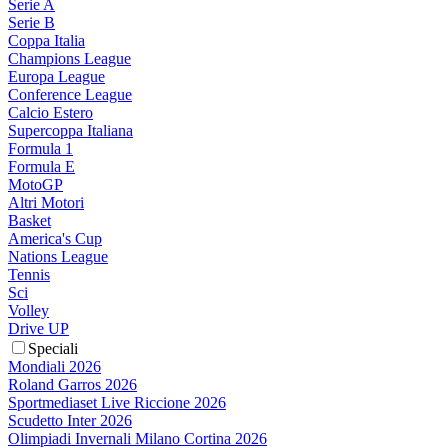
Serie A
Serie B
Coppa Italia
Champions League
Europa League
Conference League
Calcio Estero
Supercoppa Italiana
Formula 1
Formula E
MotoGP
Altri Motori
Basket
America's Cup
Nations League
Tennis
Sci
Volley
Drive UP
Speciali
Mondiali 2026
Roland Garros 2026
Sportmediaset Live Riccione 2026
Scudetto Inter 2026
Olimpiadi Invernali Milano Cortina 2026