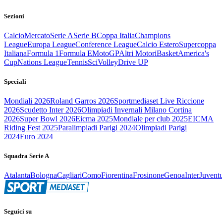
Sezioni
Calcio
Mercato
Serie A
Serie B
Coppa Italia
Champions
League
Europa League
Conference League
Calcio Estero
Supercoppa
Italiana
Formula 1
Formula E
MotoGP
Altri Motori
Basket
America's
Cup
Nations League
Tennis
Sci
Volley
Drive UP
Speciali
Mondiali 2026
Roland Garros 2026
Sportmediaset Live Riccione
2026
Scudetto Inter 2026
Olimpiadi Invernali Milano Cortina
2026
Super Bowl 2026
Eicma 2025
Mondiale per club 2025
EICMA
Riding Fest 2025
Paralimpiadi Parigi 2024
Olimpiadi Parigi
2024
Euro 2024
Squadra Serie A
Atalanta
Bologna
Cagliari
Como
Fiorentina
Frosinone
Genoa
Inter
Juvent
Seguici su