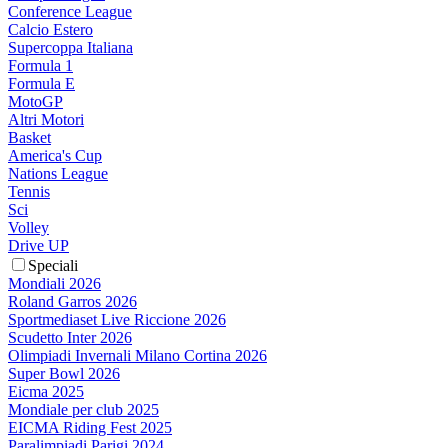
Conference League
Calcio Estero
Supercoppa Italiana
Formula 1
Formula E
MotoGP
Altri Motori
Basket
America's Cup
Nations League
Tennis
Sci
Volley
Drive UP
Speciali
Mondiali 2026
Roland Garros 2026
Sportmediaset Live Riccione 2026
Scudetto Inter 2026
Olimpiadi Invernali Milano Cortina 2026
Super Bowl 2026
Eicma 2025
Mondiale per club 2025
EICMA Riding Fest 2025
Paralimpiadi Parigi 2024