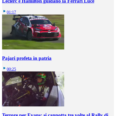
Leclerc e Hamilton guidano la Ferrari Luce
01:17
Pajari profeta in patria
00:25
Terrore per Evans: si cappotta tre volte al Rally di