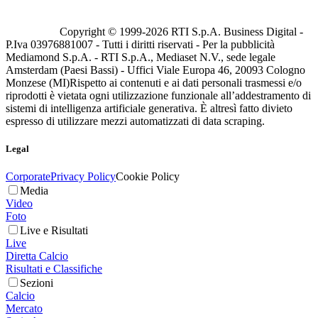
Copyright © 1999-
2026
RTI S.p.A. Business Digital -
P.Iva 03976881007 - Tutti i diritti riservati - Per la pubblicità
Mediamond S.p.A. - RTI S.p.A., Mediaset N.V., sede legale
Amsterdam (Paesi Bassi) - Uffici Viale Europa 46, 20093 Cologno
Monzese (MI)
Rispetto ai contenuti e ai dati personali trasmessi e/o
riprodotti è vietata ogni utilizzazione funzionale all’addestramento di
sistemi di intelligenza artificiale generativa. È altresì fatto divieto
espresso di utilizzare mezzi automatizzati di data scraping.
Legal
Corporate
Privacy Policy
Cookie Policy
Media
Video
Foto
Live e Risultati
Live
Diretta Calcio
Risultati e Classifiche
Sezioni
Calcio
Mercato