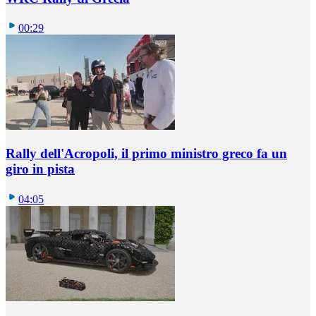
00:29
Rally dell'Acropoli, il primo ministro greco fa un
giro in pista
04:05