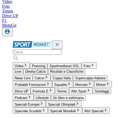
Video
Foto
Tennis
Drive UP
F1
MotoGp
Video
Pressing
Sportmediaset XXL
Foto
Live
Diretta Calcio
Risultati e Classifiche
News Live
Calcio
Coppa Italia
Supercoppa Italiana
Probabili Formazioni
Squadre
Mercato
Motori
Drive UP
Formula E
Tennis
Altri Sport
Sondaggi
Podcast
Lifestyle
Un libro a settimana
Speciali Europei
Speciali Olimpiadi
Speciale Scudetti
Speciali Mondiali
Altri Speciali