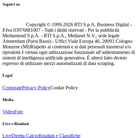
Seguici su
Copyright © 1999-
2026
RTI S.p.A. Business Digital -
P.Iva 03976881007 - Tutti i diritti riservati - Per la pubblicità
Mediamond S.p.A. - RTI S.p.A., Mediaset N.V., sede legale
Amsterdam (Paesi Bassi) - Uffici Viale Europa 46, 20093 Cologno
Monzese (MI)
Rispetto ai contenuti e ai dati personali trasmessi e/o
riprodotti è vietata ogni utilizzazione funzionale all’addestramento di
sistemi di intelligenza artificiale generativa. È altresì fatto divieto
espresso di utilizzare mezzi automatizzati di data scraping.
Legal
Corporate
Privacy Policy
Cookie Policy
Media
Video
Foto
Live e Risultati
Live
Diretta Calcio
Risultati e Classifiche