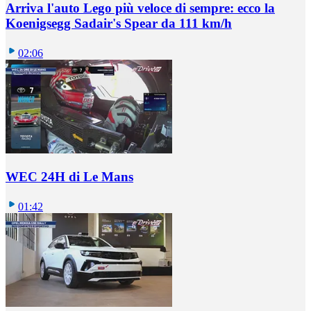
Arriva l'auto Lego più veloce di sempre: ecco la
Koenigsegg Sadair's Spear da 111 km/h
02:06
WEC 24H di Le Mans
01:42