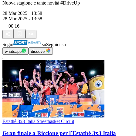
Nuova stagione e tante novità #DriveUp
28 Mar 2025 - 13:58
28 Mar 2025 - 13:58
00:16
Segui
su
Seguici su
whatsapp
discover
Estathé 3x3 Italia Streetbasket Circuit
Gran finale a Riccione per l'Estathé 3x3 Italia