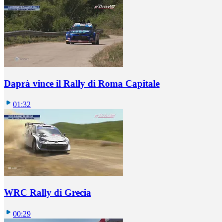
Daprà vince il Rally di Roma Capitale
01:32
WRC Rally di Grecia
00:29