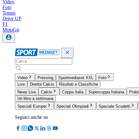
Video
Foto
Tennis
Drive UP
F1
MotoGp
Video
Pressing
Sportmediaset XXL
Foto
Live
Diretta Calcio
Risultati e Classifiche
News Live
Calcio
Coppa Italia
Supercoppa Italiana
Proba
Un libro a settimana
Speciali Europei
Speciali Olimpiadi
Speciale Scudetti
Seguici anche su