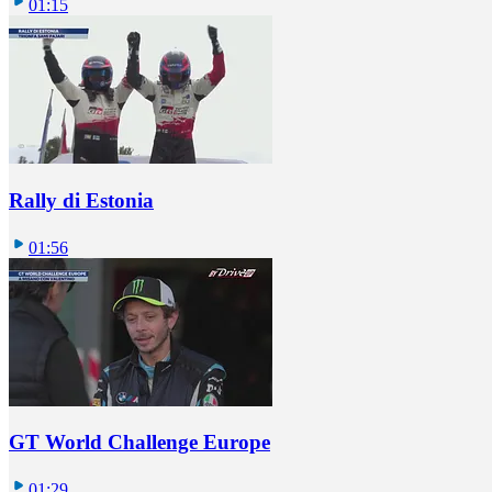
01:15
Rally di Estonia
01:56
GT World Challenge Europe
01:29