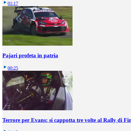
01:17
Pajari profeta in patria
00:25
Terrore per Evans: si cappotta tre volte al Rally di Fi