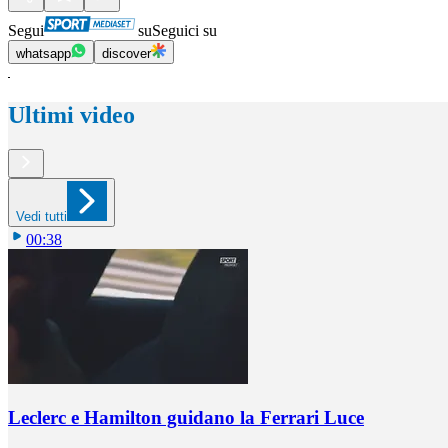
Segui
su
Seguici su
whatsapp
discover
Ultimi video
Vedi tutti
00:38
Leclerc e Hamilton guidano la Ferrari Luce